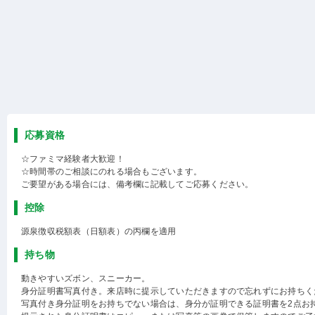
応募資格
☆ファミマ経験者大歓迎！
☆時間帯のご相談にのれる場合もございます。
ご要望がある場合には、備考欄に記載してご応募ください。
控除
源泉徴収税額表（日額表）の丙欄を適用
持ち物
動きやすいズボン、スニーカー。
身分証明書写真付き。来店時に提示していただきますので忘れずにお持ちく
写真付き身分証明をお持ちでない場合は、身分が証明できる証明書を2点お