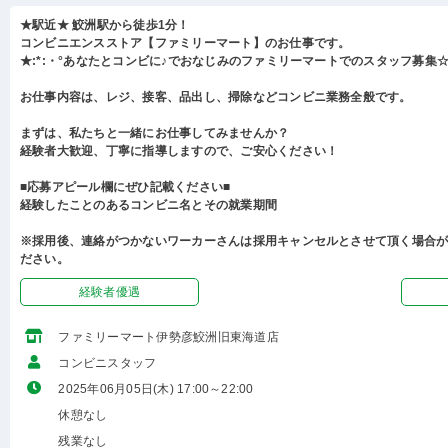
★駅近★ 鮫洲駅から徒歩1分！
コンビニエンスストア【ファミリーマート】のお仕事です。
★:*:・°あなたとコンビに♪でおなじみのファミリーマートでのスタッフ募集☆:
お仕事内容は、レジ、接客、品出し、掃除などコンビニ業務全般です。
まずは、私たちと一緒にお仕事してみませんか？
経験者大歓迎、丁寧に指導しますので、ご安心ください！
■応募アピール欄にぜひ記載ください■
経験したことのあるコンビニ名とその就業期間
※採用後、連絡がつかないワーカーさんは採用キャンセルとさせて頂く場合
ださい。
経験者優遇
ファミリーマート伊勢彦鮫洲旧東海道店
コンビニスタッフ
2025年06月05日(木) 17:00～22:00
休憩なし
残業なし