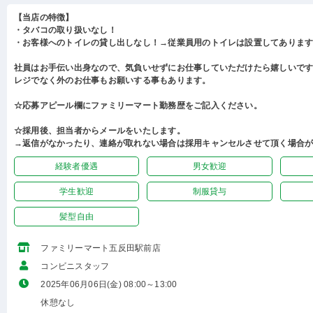
【当店の特徴】
・タバコの取り扱いなし！
・お客様へのトイレの貸し出しなし！→従業員用のトイレは設置してありま
社員はお手伝い出身なので、気負いせずにお仕事していただけたら嬉しいで
レジでなく外のお仕事もお願いする事もあります。
☆応募アピール欄にファミリーマート勤務歴をご記入ください。
☆採用後、担当者からメールをいたします。
→返信がなかったり、連絡が取れない場合は採用キャンセルさせて頂く場合
経験者優遇
男女歓迎
学生歓迎
制服貸与
髪型自由
ファミリーマート五反田駅前店
コンビニスタッフ
2025年06月06日(金) 08:00～13:00
休憩なし