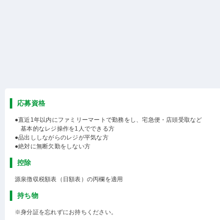
応募資格
●直近1年以内にファミリーマートで勤務をし、宅急便・店頭受取など
基本的なレジ操作を1人でできる方
●品出ししながらのレジが平気な方
●絶対に無断欠勤をしない方
控除
源泉徴収税額表（日額表）の丙欄を適用
持ち物
※身分証を忘れずにお持ちください。