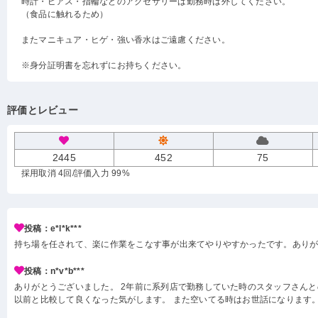
時計・ピアス・指輪などのアクセサリーは勤務時は外してください。
（食品に触れるため）
またマニキュア・ヒゲ・強い香水はご遠慮ください。
※身分証明書を忘れずにお持ちください。
評価とレビュー
2445
452
75
採用取消 4回
/評価入力 99%
投稿：e*l*k***
持ち場を任されて、楽に作業をこなす事が出来てやりやすかったです。あり
投稿：n*v*b***
ありがとうございました。 2年前に系列店で勤務していた時のスタッフさんと
以前と比較して良くなった気がします。 また空いてる時はお世話になります