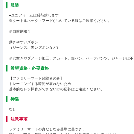
服装
●ユニフォームは貸与致します
※タートルネック・フードがついている服はご遠慮ください。
※自前制服可
動きやすいズボン
（ジーンズ、黒いズボンなど）
※穴空きやダメージ加工、スカート、短パン、ハーフパンツ、ジャージは不
希望資格・必要資格
【ファミリーマート経験者のみ】
トレーニングする時間が取れないため、
基本的なレジ操作ができない方の応募はご遠慮ください。
待遇
なし
注意事項
ファミリーマートの身だしなみ基準に基づき、