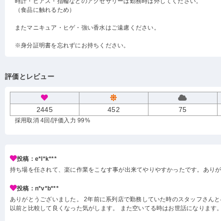
時計・ピアス・指輪などのアクセサリーは勤務時は外してください。
（食品に触れるため）
またマニキュア・ヒゲ・強い香水はご遠慮ください。
※身分証明書を忘れずにお持ちください。
評価とレビュー
2445
452
75
採用取消 4回
/評価入力 99%
投稿：e*l*k***
持ち場を任されて、楽に作業をこなす事が出来てやりやすかったです。あり
投稿：n*v*b***
ありがとうございました。 2年前に系列店で勤務していた時のスタッフさんと
以前と比較して良くなった気がします。 また空いてる時はお世話になります