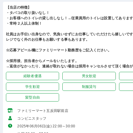
【当店の特徴】
・タバコの取り扱いなし！
・お客様へのトイレの貸し出しなし！→従業員用のトイレは設置してありま
・常時２人以上体制！
社員はお手伝い出身なので、気負いせずにお仕事していただけたら嬉しいで
レジでなく外のお仕事もお願いする事もあります。
☆応募アピール欄にファミリーマート勤務歴をご記入ください。
☆採用後、担当者からメールをいたします。
→返信がなかったり、連絡が取れない場合は採用キャンセルさせて頂く場合
経験者優遇
男女歓迎
学生歓迎
制服貸与
髪型自由
ファミリーマート五反田駅前店
コンビニスタッフ
2025年06月06日(金) 22:00～30:00