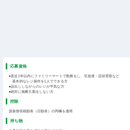
応募資格
●直近1年以内にファミリーマートで勤務をし、宅急便・店頭受取など
基本的なレジ操作を1人でできる方
●品出ししながらのレジが平気な方
●絶対に無断欠勤をしない方
控除
源泉徴収税額表（日額表）の丙欄を適用
持ち物