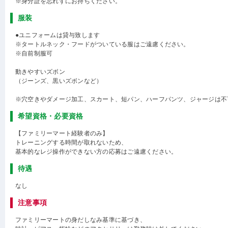
※身分証を忘れずにお持ちください。
服装
●ユニフォームは貸与致します
※タートルネック・フードがついている服はご遠慮ください。
※自前制服可
動きやすいズボン
（ジーンズ、黒いズボンなど）
※穴空きやダメージ加工、スカート、短パン、ハーフパンツ、ジャージは不
希望資格・必要資格
【ファミリーマート経験者のみ】
トレーニングする時間が取れないため、
基本的なレジ操作ができない方の応募はご遠慮ください。
待遇
なし
注意事項
ファミリーマートの身だしなみ基準に基づき、