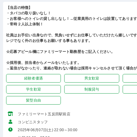
【当店の特徴】
・タバコの取り扱いなし！
・お客様へのトイレの貸し出しなし！→従業員用のトイレは設置してありま
・常時２人以上体制！
社員はお手伝い出身なので、気負いせずにお仕事していただけたら嬉しいで
レジでなく外のお仕事もお願いする事もあります。
☆応募アピール欄にファミリーマート勤務歴をご記入ください。
☆採用後、担当者からメールをいたします。
→返信がなかったり、連絡が取れない場合は採用キャンセルさせて頂く場合
経験者優遇
男女歓迎
学生歓迎
制服貸与
髪型自由
ファミリーマート五反田駅前店
コンビニスタッフ
2025年06月07日(土) 22:00～30:00