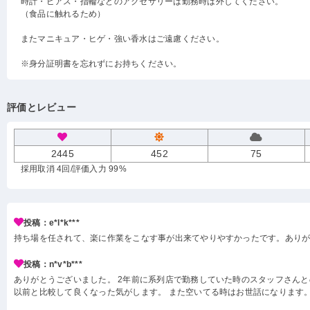
時計・ピアス・指輪などのアクセサリーは勤務時は外してください。
（食品に触れるため）
またマニキュア・ヒゲ・強い香水はご遠慮ください。
※身分証明書を忘れずにお持ちください。
評価とレビュー
2445
452
75
採用取消 4回
/評価入力 99%
投稿：e*l*k***
持ち場を任されて、楽に作業をこなす事が出来てやりやすかったです。あり
投稿：n*v*b***
ありがとうございました。 2年前に系列店で勤務していた時のスタッフさんと
以前と比較して良くなった気がします。 また空いてる時はお世話になります