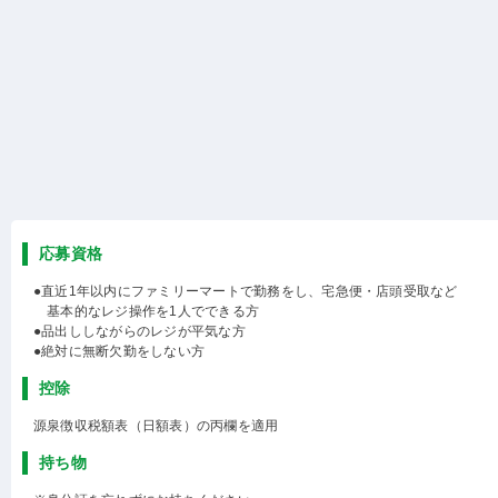
応募資格
●直近1年以内にファミリーマートで勤務をし、宅急便・店頭受取など
基本的なレジ操作を1人でできる方
●品出ししながらのレジが平気な方
●絶対に無断欠勤をしない方
控除
源泉徴収税額表（日額表）の丙欄を適用
持ち物