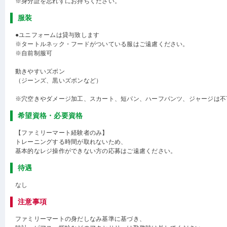
※身分証を忘れずにお持ちください。
服装
●ユニフォームは貸与致します
※タートルネック・フードがついている服はご遠慮ください。
※自前制服可
動きやすいズボン
（ジーンズ、黒いズボンなど）
※穴空きやダメージ加工、スカート、短パン、ハーフパンツ、ジャージは不
希望資格・必要資格
【ファミリーマート経験者のみ】
トレーニングする時間が取れないため、
基本的なレジ操作ができない方の応募はご遠慮ください。
待遇
なし
注意事項
ファミリーマートの身だしなみ基準に基づき、