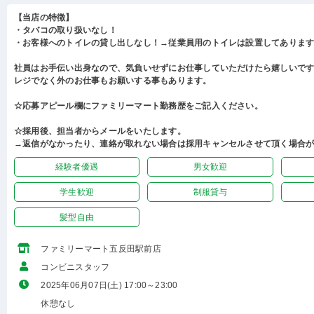
【当店の特徴】
・タバコの取り扱いなし！
・お客様へのトイレの貸し出しなし！→従業員用のトイレは設置してありま
社員はお手伝い出身なので、気負いせずにお仕事していただけたら嬉しいで
レジでなく外のお仕事もお願いする事もあります。
☆応募アピール欄にファミリーマート勤務歴をご記入ください。
☆採用後、担当者からメールをいたします。
→返信がなかったり、連絡が取れない場合は採用キャンセルさせて頂く場合
経験者優遇
男女歓迎
学生歓迎
制服貸与
髪型自由
ファミリーマート五反田駅前店
コンビニスタッフ
2025年06月07日(土) 17:00～23:00
休憩なし