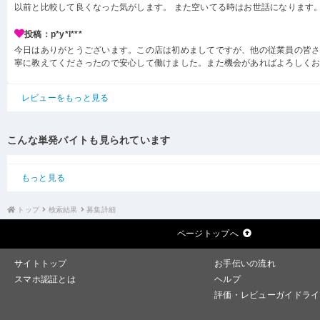
以前と比較して良くなった気がします。 また空いてる時はお世話になります
投稿：p*y*l***
今日はありがとうございます。この店は初めましてですが、他の従業員の皆
寧に教えてくださったので安心して働けました。また機会があればよろしく
レビューをもっと見る
こんな単発バイトも見られています
もっと見る
トップ
検索結果
募集詳細
ページトップへ
サイトトップ
お手伝いの流れ
スマホ認証とは
ヘルプ
評価・レビューガイドライ