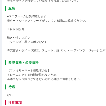
※ボールペンを持参していただけたらありがたいです。
服装
●ユニフォームは貸与致します
※タートルネック・フードがついている服はご遠慮ください。
※自前制服可
動きやすいズボン
（ジーンズ、黒いズボンなど）
※穴空きやダメージ加工、スカート、短パン、ハーフパンツ、ジャージは不
希望資格・必要資格
【ファミリーマート経験者のみ】
トレーニングする時間が取れないため、
基本的なレジ操作ができない方の応募はご遠慮ください。
待遇
なし
注意事項