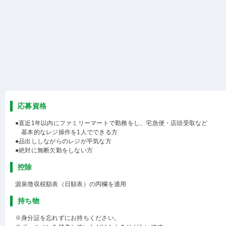
応募資格
●直近1年以内にファミリーマートで勤務をし、宅急便・店頭受取など
基本的なレジ操作を1人でできる方
●品出ししながらのレジが平気な方
●絶対に無断欠勤をしない方
控除
源泉徴収税額表（日額表）の丙欄を適用
持ち物
※身分証を忘れずにお持ちください。