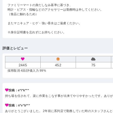
ファミリーマートの身だしなみ基準に基づき、
時計・ピアス・指輪などのアクセサリーは勤務時は外してください。
（食品に触れるため）
またマニキュア・ヒゲ・強い香水はご遠慮ください。
※身分証明書を忘れずにお持ちください。
評価とレビュー
2445
452
75
採用取消 4回
/評価入力 99%
投稿：e*l*k***
持ち場を任されて、楽に作業をこなす事が出来てやりやすかったです。あり
投稿：n*v*b***
ありがとうございました。 2年前に系列店で勤務していた時のスタッフさんと