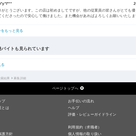
y*l***
2
りがとうございます。この店は初めましてですが、他の従業員の皆さんがとても優
てくださったので安心して働けました。また機会があればよろしくお願いいたしま
ーをもっと見る
発バイトも見られています
見る
検索結果
募集詳細
ページトップへ
ップ
お手伝いの流れ
証とは
ヘルプ
評価・レビューガイドライン
利用規約（求職者）
保護方針
個人情報の取り扱い