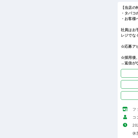
【当店の
・タバコ
・お客様
社員はお
レジでな
☆応募ア
☆採用後
→返信が
フ
コ
20
休