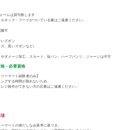
フォームは貸与致します
トルネック・フードがついている服はご遠慮ください。
制服可
すいズボン
ンズ、黒いズボンなど）
きやダメージ加工、スカート、短パン、ハーフパンツ、ジャージは不可
資格・必要資格
ミリーマート経験者のみ】
ニングする時間が取れないため、
なレジ操作ができない方の応募はご遠慮ください。
事項
リーマートの身だしなみ基準に基づき、