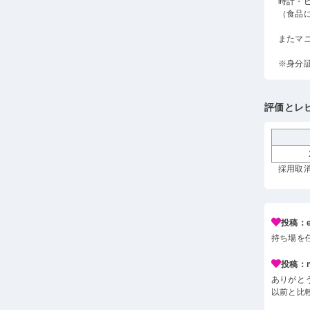
時計・
（食品
またマ
※身分
評価とレ
採用取消
投稿：e*
持ち場を
投稿：n*
ありがと
以前と比