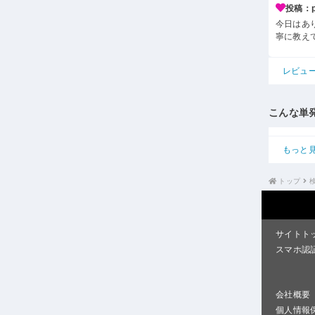
投稿：p*
今日はあ
寧に教え
レビュ
こんな単
もっと
トップ
サイトト
スマホ認
会社概要
個人情報