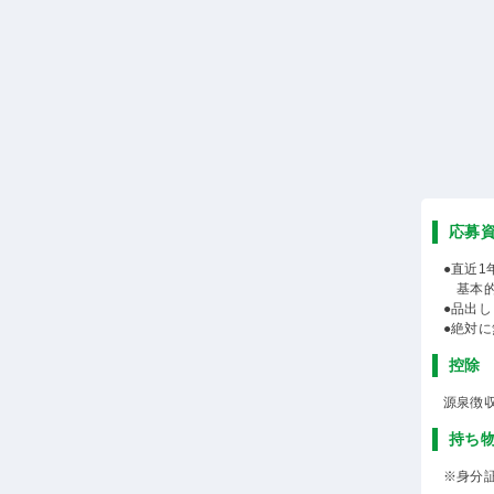
応募
●直近
基本的
●品出
●絶対
控除
源泉徴
持ち
※身分