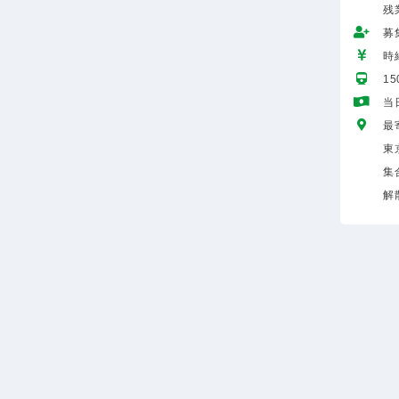
残
募
時給
1
当
最
東
集
解