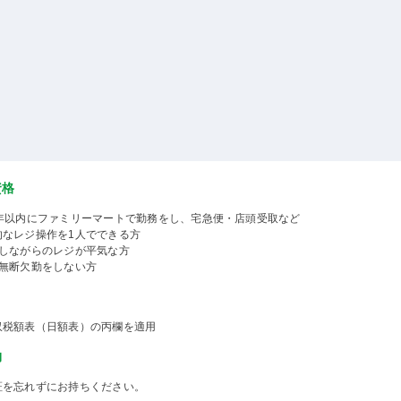
資格
1年以内にファミリーマートで勤務をし、宅急便・店頭受取など
なレジ操作を1人でできる方
ししながらのレジが平気な方
に無断欠勤をしない方
収税額表（日額表）の丙欄を適用
物
証を忘れずにお持ちください。