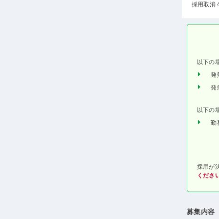
採用取消 
以下の
発
発
以下の
勤
採用が
くださ
募集内容