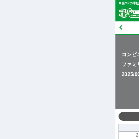
単発OKの手
コンビ
ファミ
2025/
2