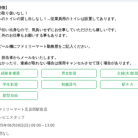
特徴】
の取り扱いなし！
へのトイレの貸し出しなし！→従業員用のトイレは設置してあります。
手伝い出身なので、気負いせずにお仕事していただけたら嬉しいです。
く外のお仕事もお願いする事もあります。
ピール欄にファミリーマート勤務歴をご記入ください。
、担当者からメールをいたします。
なかったり、連絡が取れない場合は採用キャンセルさせて頂く場合があります。
経験者優遇
男女歓迎
主婦(夫)歓
学生歓迎
制服貸与
駅チカ
髪型自由
ァミリーマート五反田駅前店
ンビニスタッフ
25年06月08日(日) 09:00～13:00
憩なし