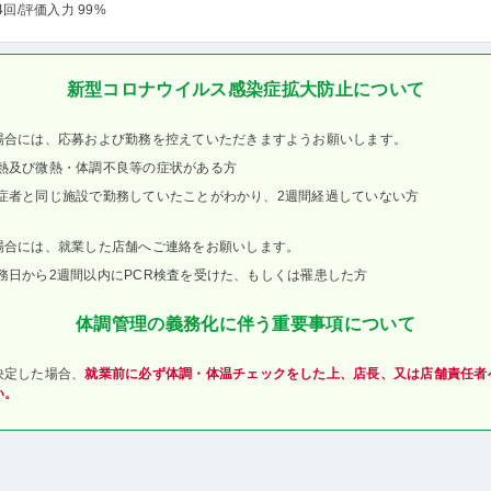
4回
/評価入力 99%
新型コロナウイルス感染症拡大防止について
場合には、応募および勤務を控えていただきますようお願いします。
熱及び微熱・体調不良等の症状がある方
症者と同じ施設で勤務していたことがわかり、2週間経過していない方
場合には、就業した店舗へご連絡をお願いします。
務日から2週間以内にPCR検査を受けた、もしくは罹患した方
体調管理の義務化に伴う重要事項について
決定した場合、
就業前に必ず体調・体温チェックをした上、店長、又は店舗責任者
い。