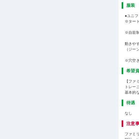
服装
●ユニ
※ター
※自前
動きや
（ジー
※穴空
希望
【ファ
トレー
基本的
待遇
なし
注意
ファミ