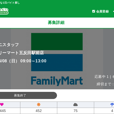
軽な1日バイト探し
会員登録
募集詳細
ニスタッフ
リーマート五反田駅前店
06/08（日） 09:00～13:00
応募中 1 |
締切まで：0
募集終了
445
452
75
4