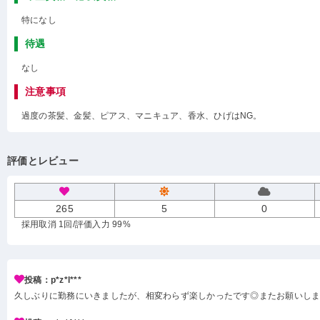
特になし
待遇
なし
注意事項
過度の茶髪、金髪、ピアス、マニキュア、香水、ひげはNG。
評価とレビュー
265
5
0
採用取消 1回
/評価入力 99%
投稿：p*z*l***
久しぶりに勤務にいきましたが、相変わらず楽しかったです◎またお願いし