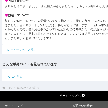
投稿：c*c*1***
ありがとうございました。 また機会がありましたら、よろしくお願いいたし
投稿：3*_*o***
初めての勤務でしたが、店長様やスタッフ様方とても優しい方々でしたので
きました。色々サポートしていただき、ありがとうございます。一応GW中で
なかったものの、色々お仕事をふっていただいたので時間がたつのがあっと
があいましたら、是非ご応募させていただきます。この度は採用していただ
た、また宜しくお願いいたします！
レビューをもっと見る
こんな単発バイトも見られています
もっと見る
トップ
検索結果
募集詳細
ページトップへ
サイトトップ
お手伝いの流れ