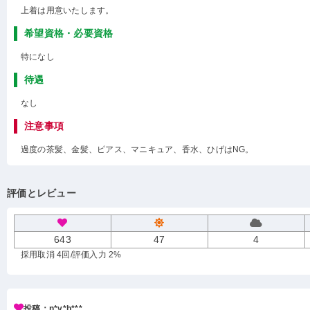
上着は用意いたします。
希望資格・必要資格
特になし
待遇
なし
注意事項
過度の茶髪、金髪、ピアス、マニキュア、香水、ひげはNG。
評価とレビュー
643
47
4
採用取消 4回
/評価入力 2%
投稿：n*v*b***