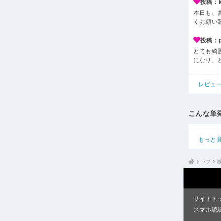
投稿：k*
本日も、
くお願い
投稿：p*
とても綺
になり、
レビュ
こんな単
もっと
トップ
サイトト
スマホ認