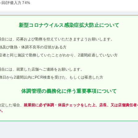
-回
/評価入力 74%
新型コロナウイルス感染症拡大防止について
場合には、応募および勤務を控えていただきますようお願いします。
熱及び微熱・体調不良等の症状がある方
症者と同じ施設で勤務していたことがわかり、2週間経過していない方
場合には、就業した店舗へご連絡をお願いします。
務日から2週間以内にPCR検査を受けた、もしくは罹患した方
体調管理の義務化に伴う重要事項について
決定した場合、
就業前に必ず体調・体温チェックをした上、店長、又は店舗責任者
い。