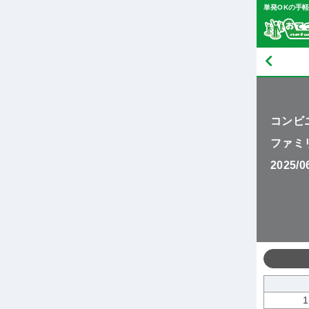
単発OKの手
コンビ
ファミ
2025/
1