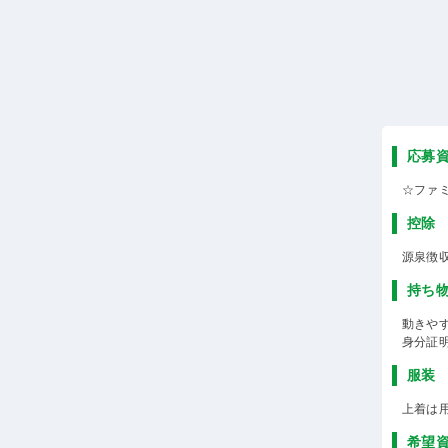
応募
☆ファ
控除
源泉徴
持ち
動きや
身分証
服装
上着は
希望