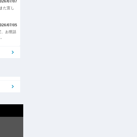
026/07/07
また宜し
026/07/05
変、お世話
す。