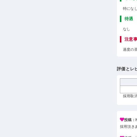
特にな
待遇
なし
注意
過度の
評価とレ
採用取消 
投稿：h*
採用頂き