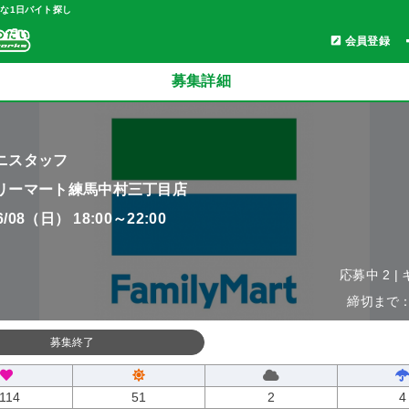
軽な1日バイト探し
会員登録
募集詳細
ニスタッフ
リーマート練馬中村三丁目店
06/08（日） 18:00～22:00
応募中 2 |
締切まで：0
募集終了
114
51
2
4