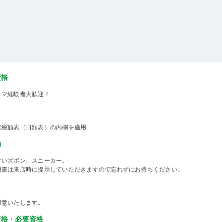
資格
ミマ経験者大歓迎！
収税額表（日額表）の丙欄を適用
物
すいズボン、スニーカー。
明書は来店時に提示していただきますので忘れずにお持ちください。
用意いたします。
資格・必要資格