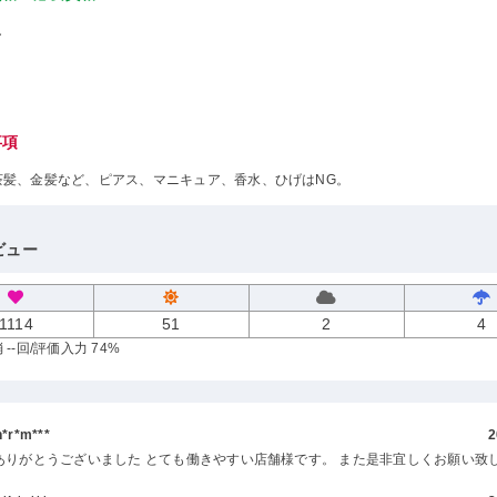
し
事項
茶髪、金髪など、ピアス、マニキュア、香水、ひげはNG。
ビュー
1114
51
2
4
--回
/評価入力 74%
r*m***
2
ありがとうございました とても働きやすい店舗様です。 また是非宜しくお願い致