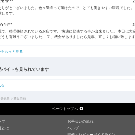
b*s***
2
ありがとございました。色々気遣って頂けたので、とても働きやすい環境でした。
致します。
r*n***
2
麗で、整理整頓されているお店です。 快適に勤務する事が出来ました。 本日は大
どうも有難うございました。 又、機会がありましたら是非、宜しくお願い致しま
ーをもっと見る
発バイトも見られています
見る
検索結果
募集詳細
ページトップへ
ップ
お手伝いの流れ
証とは
ヘルプ
評価・レビューガイドライン