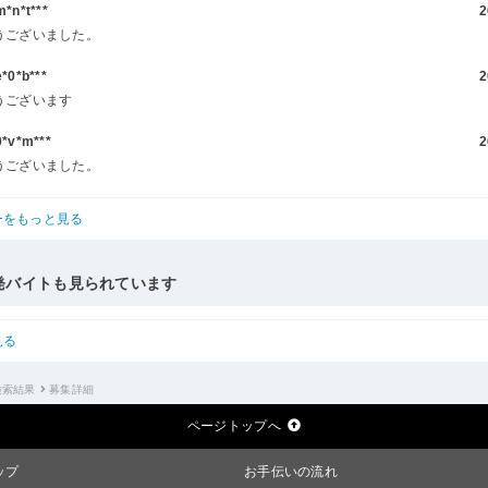
n*t***
2
うございました。
0*b***
2
うございます
v*m***
2
うございました。
ーをもっと見る
発バイトも見られています
見る
検索結果
募集詳細
ページトップへ
ップ
お手伝いの流れ