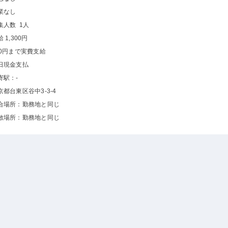
業なし
集人数 1人
 1,300円
00円まで実費支給
日現金支払
寄駅：-
京都台東区谷中3-3-4
合場所：勤務地と同じ
散場所：勤務地と同じ