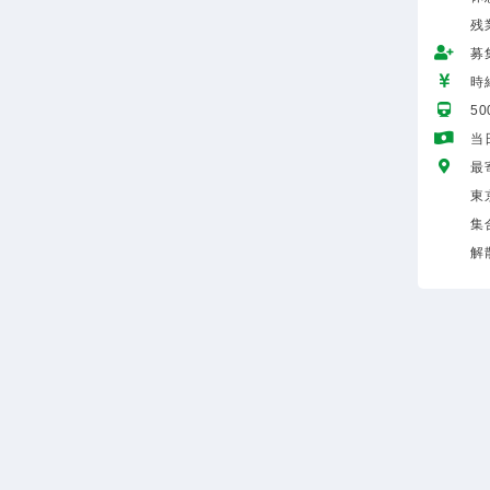
残
募
時給
5
当
最
東
集
解