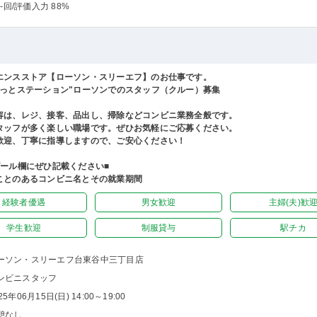
-回
/評価入力 88%
エンスストア【ローソン・スリーエフ】のお仕事です。
ほっとステーション"ローソンでのスタッフ（クルー）募集
容は、レジ、接客、品出し、掃除などコンビニ業務全般です。
タッフが多く楽しい職場です。ぜひお気軽にご応募ください。
歓迎、丁寧に指導しますので、ご安心ください！
ピール欄にぜひ記載ください■
ことのあるコンビニ名とその就業期間
経験者優遇
男女歓迎
主婦(夫)歓
学生歓迎
制服貸与
駅チカ
ーソン・スリーエフ台東谷中三丁目店
ンビニスタッフ
25年06月15日(日) 14:00～19:00
憩なし