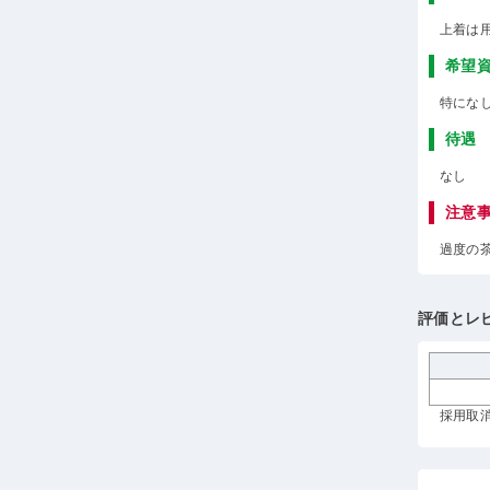
上着は
希望
特にな
待遇
なし
注意
過度の
評価とレ
採用取消 