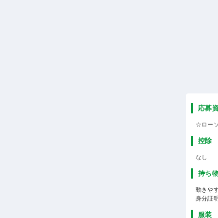
応募
☆ロー
控除
なし
持ち
動きや
身分証
服装