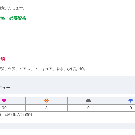
用意いたします。
資格・必要資格
し
事項
茶髪、金髪、ピアス、マニキュア、香水、ひげはNG。
ビュー
90
8
0
0
--回
/評価入力 88%