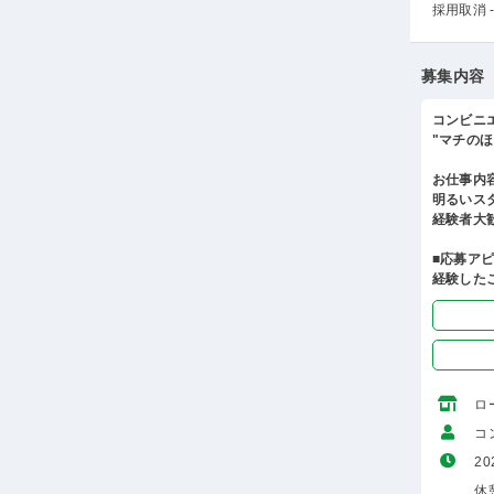
採用取消 -
募集内容
コンビニ
"マチの
お仕事内
明るいス
経験者大
■応募ア
経験した
ロ
コ
20
休