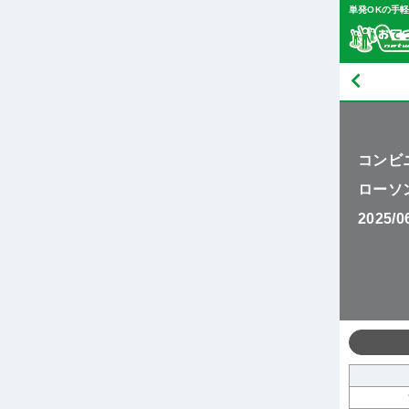
単発OKの手
コンビ
ローソ
2025/