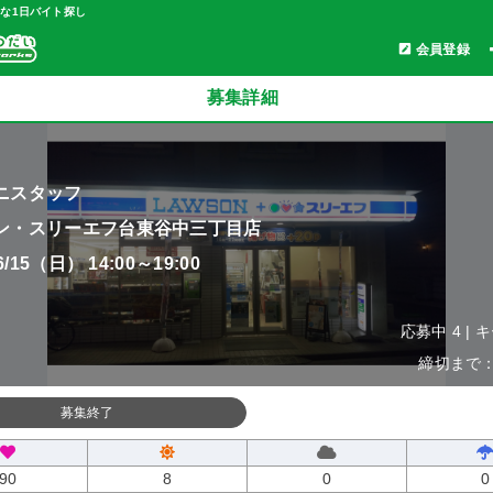
軽な1日バイト探し
会員登録
募集詳細
ニスタッフ
ン・スリーエフ台東谷中三丁目店
06/15（日） 14:00～19:00
応募中 4 | 
締切まで：0
募集終了
90
8
0
0