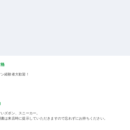
資格
ソン経験者大歓迎！
物
すいズボン、スニーカー。
明書は来店時に提示していただきますので忘れずにお持ちください。