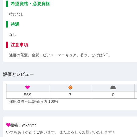
希望資格・必要資格
特になし
待遇
なし
注意事項
過度の茶髪、金髪、ピアス、マニキュア、香水、ひげはNG。
評価とレビュー
569
7
0
採用取消 --回
/評価入力 100%
投稿：y*k*n***
いつもありがとうございます。 またよろしくお願いいたします！