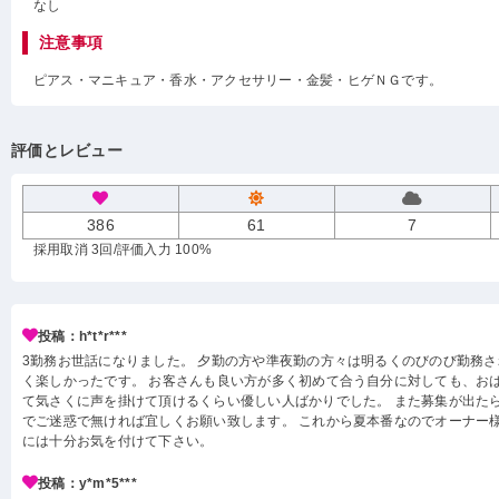
なし
注意事項
ピアス・マニキュア・香水・アクセサリー・金髪・ヒゲＮＧです。
評価とレビュー
386
61
7
採用取消 3回
/評価入力 100%
投稿：h*t*r***
3勤務お世話になりました。 夕勤の方や準夜勤の方々は明るくのびのび勤務
く楽しかったです。 お客さんも良い方が多く初めて合う自分に対しても、お
て気さくに声を掛けて頂けるくらい優しい人ばかりでした。 また募集が出た
でご迷惑で無ければ宜しくお願い致します。 これから夏本番なのでオーナー
には十分お気を付けて下さい。
投稿：y*m*5***