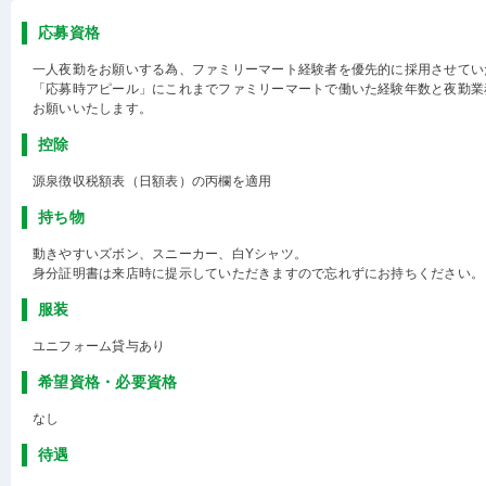
応募資格
一人夜勤をお願いする為、ファミリーマート経験者を優先的に採用させてい
「応募時アピール」にこれまでファミリーマートで働いた経験年数と夜勤業
お願いいたします。
控除
源泉徴収税額表（日額表）の丙欄を適用
持ち物
動きやすいズボン、スニーカー、白Yシャツ。
身分証明書は来店時に提示していただきますので忘れずにお持ちください。
服装
ユニフォーム貸与あり
希望資格・必要資格
なし
待遇