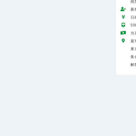
残
募
日給
5
当
最
東
集
解