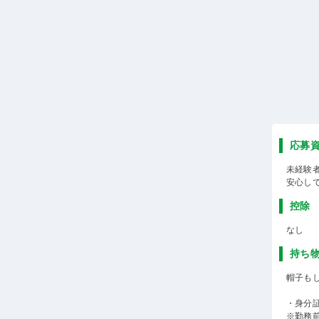
応募
未経験
安心し
控除
なし
持ち
帽子も
・身分
※勤務