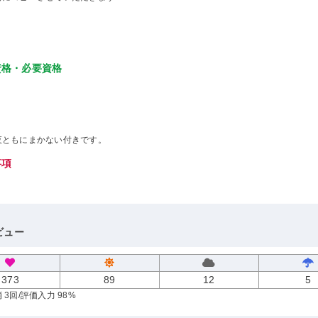
資格・必要資格
夜ともにまかない付きです。
事項
ビュー
373
89
12
5
 3回
/評価入力 98%