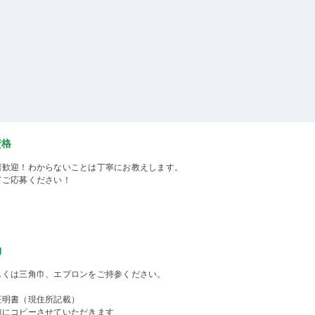
資格
者歓迎！わからないことは丁寧にお教えします。
てご応募ください！
物
しくは三角巾、エプロンをご持参ください。
証明書（現住所記載）
前にコピーさせていただきます