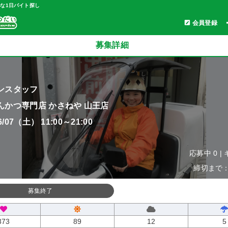
軽な1日バイト探し
会員登録
募集詳細
ンスタッフ
んかつ専門店 かさねや 山王店
06/07（土） 11:00～21:00
応募中 0 |
締切まで：0
募集終了
373
89
12
5