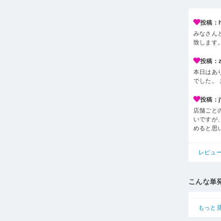
投稿：h*
みなさん
致します
投稿：z*
本日はあ
でした。
投稿：j*
店舗ごと
いですが
めると思
レビュ
こんな単
もっと