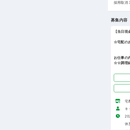
採用取消 
募集内容
【当日現
☆宅配の
お仕事の
☆☆調理
宅
キ
20
休憩