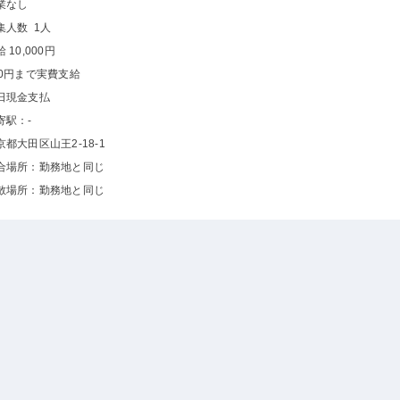
業なし
集人数 1人
 10,000円
00円まで実費支給
日現金支払
寄駅：-
京都大田区山王2-18-1
合場所：勤務地と同じ
散場所：勤務地と同じ