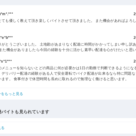
m*.***
2
とても優しく教えて頂き楽しくバイトさせて頂きました。 また機会があればよろ
。
e*b***
2
りがとうございました。 土地勘があまりなく配達に時間がかかってしまい申し訳
 また機会がありましたら今回の経験を十分に活かし素早い配達を心がけたいと思
s*1***
2
のメニューを知らないとどの商品に何が必要かは1日の勤務で判断できるようにな
、デリバリー配達の経験がある人で安全運転でバイク配達が出来るなら特に問題な
います。 食事付きで休憩時間も長めに取れるので無理なく働けると思います。
ーをもっと見る
発バイトも見られています
見る