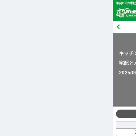
単発OKの手
キッチ
宅配と
2025/