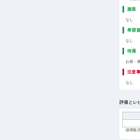
服装
なし
希望
なし
待遇
お昼・
注意
なし
評価とレ
採用取消