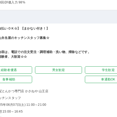
3回
/評価入力 98%
金払いＯＫ☆】【まかない付き！】
お弁当屋のキッチンスタッフ募集☆
内容は、電話での注文受注・調理補助・洗い物、掃除などです。
経験者、大歓迎☆☆
経験者優遇
男女歓迎
学生歓迎
食事補助
車通勤OK
配とんかつ専門店 かさねや 山王店
ッチンスタッフ
25年06月07日(土) 11:00～21:00
:15:00～16:45