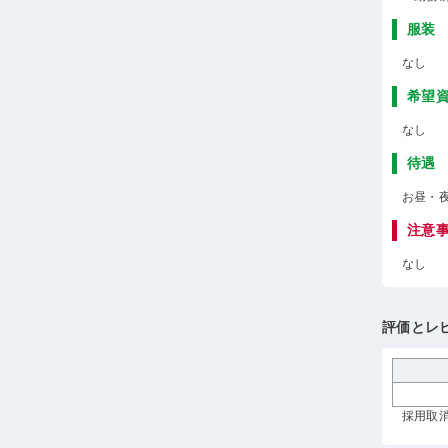
服装
なし
希望
なし
待遇
お昼・
注意
なし
評価とレ
採用取消