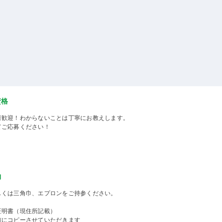
資格
者歓迎！わからないことは丁寧にお教えします。
てご応募ください！
物
しくは三角巾、エプロンをご持参ください。
証明書（現住所記載）
前にコピーさせていただきます