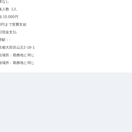
業なし
集人数 1人
 10,000円
00円まで実費支給
日現金支払
寄駅：-
京都大田区山王2-18-1
合場所：勤務地と同じ
散場所：勤務地と同じ