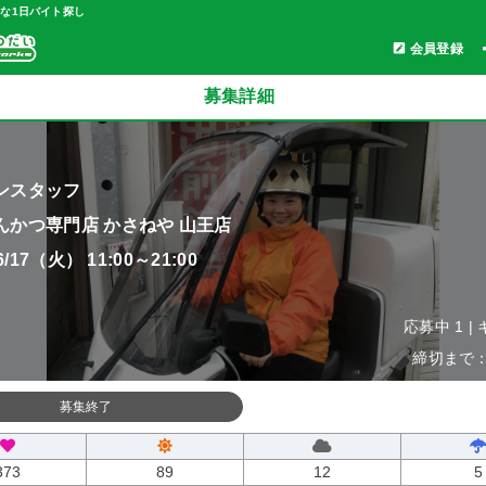
軽な1日バイト探し
会員登録
募集詳細
ンスタッフ
んかつ専門店 かさねや 山王店
06/17（火） 11:00～21:00
応募中 1 |
締切まで：0
募集終了
373
89
12
5