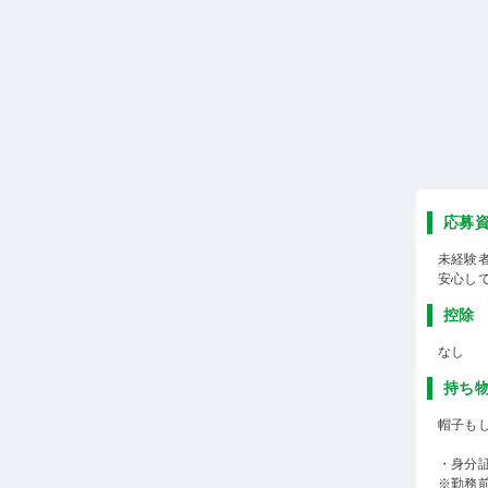
応募
未経験
安心し
控除
なし
持ち
帽子も
・身分
※勤務