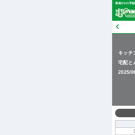
単発OKの手
キッチ
宅配と
2025/