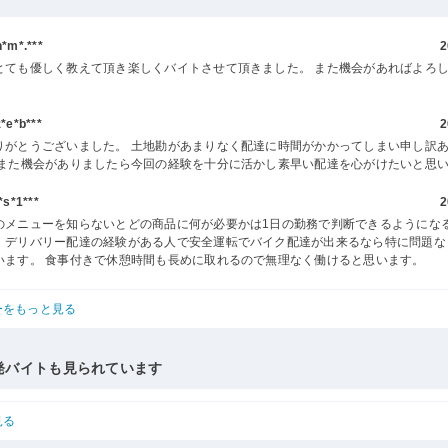
m*.***
2
とても優しく教えて頂き楽しくバイトさせて頂きました。 また機会があればよろ
。
e*b***
2
りがとうございました。 土地勘があまりなく配達に時間がかかってしまい申し訳
 また機会がありましたら今回の経験を十分に活かし素早い配達を心がけたいと思
s*1***
2
のメニューを知らないとどの商品に何が必要かは1日の勤務で判断できるようにな
、デリバリー配達の経験がある人で安全運転でバイク配達が出来るなら特に問題な
います。 食事付きで休憩時間も長めに取れるので無理なく働けると思います。
ーをもっと見る
発バイトも見られています
見る