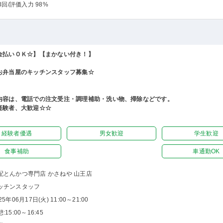
3回
/評価入力 98%
金払いＯＫ☆】【まかない付き！】
お弁当屋のキッチンスタッフ募集☆
内容は、電話での注文受注・調理補助・洗い物、掃除などです。
経験者、大歓迎☆☆
経験者優遇
男女歓迎
学生歓迎
食事補助
車通勤OK
配とんかつ専門店 かさねや 山王店
ッチンスタッフ
25年06月17日(火) 11:00～21:00
:15:00～16:45