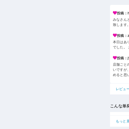
投稿：h*
みなさん
致します
投稿：z*
本日はあ
でした。
投稿：j*
店舗ごと
いですが
めると思
レビュ
こんな単
もっと