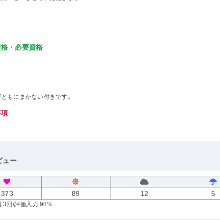
資格・必要資格
夜ともにまかない付きです。
事項
ビュー
373
89
12
5
 3回
/評価入力 98%