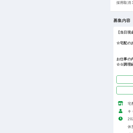
採用取消 
募集内容
【当日現
☆宅配の
お仕事の
☆☆調理
宅
キ
20
休憩