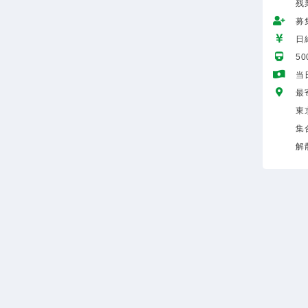
残
募
日給
5
当
最
東
集
解