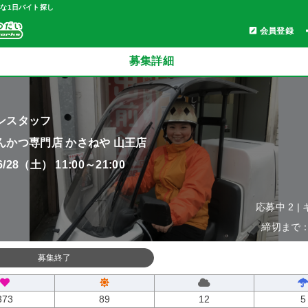
軽な1日バイト探し
会員登録
募集詳細
ンスタッフ
んかつ専門店 かさねや 山王店
06/28（土） 11:00～21:00
応募中 2 |
締切まで：0
募集終了
373
89
12
5