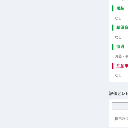
服装
なし
希望
なし
待遇
お昼・
注意
なし
評価とレ
採用取消