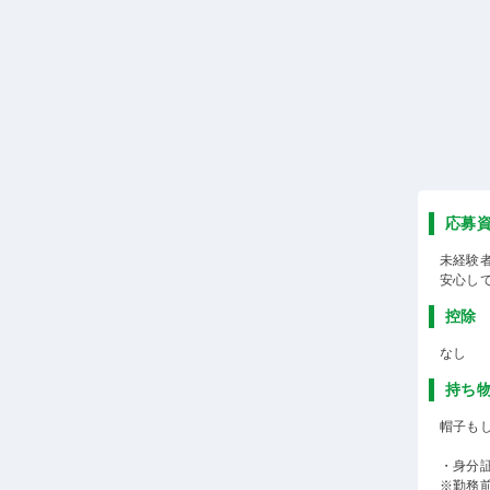
応募
未経験
安心し
控除
なし
持ち
帽子も
・身分
※勤務