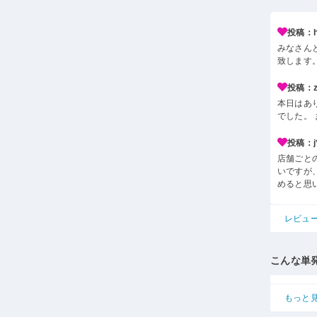
投稿：h*
みなさん
致します
投稿：z*
本日はあ
でした。
投稿：j*
店舗ごと
いですが
めると思
レビュ
こんな単
もっと