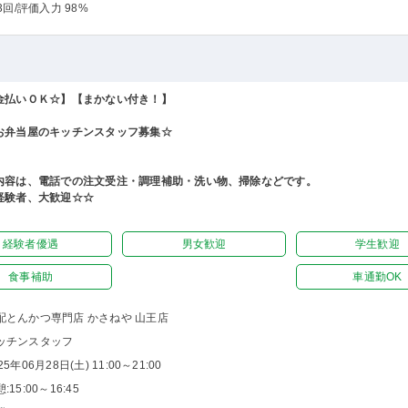
3回
/評価入力 98%
金払いＯＫ☆】【まかない付き！】
お弁当屋のキッチンスタッフ募集☆
内容は、電話での注文受注・調理補助・洗い物、掃除などです。
経験者、大歓迎☆☆
経験者優遇
男女歓迎
学生歓迎
食事補助
車通勤OK
配とんかつ専門店 かさねや 山王店
ッチンスタッフ
25年06月28日(土) 11:00～21:00
:15:00～16:45