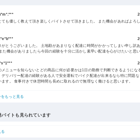
m*.***
2
とても優しく教えて頂き楽しくバイトさせて頂きました。 また機会があればよろ
。
e*b***
2
りがとうございました。 土地勘があまりなく配達に時間がかかってしまい申し訳
 また機会がありましたら今回の経験を十分に活かし素早い配達を心がけたいと思
s*1***
2
のメニューを知らないとどの商品に何が必要かは1日の勤務で判断できるようにな
、デリバリー配達の経験がある人で安全運転でバイク配達が出来るなら特に問題な
います。 食事付きで休憩時間も長めに取れるので無理なく働けると思います。
ーをもっと見る
発バイトも見られています
見る