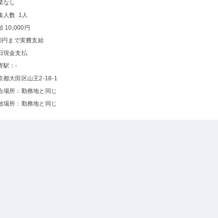
業なし
集人数 1人
 10,000円
00円まで実費支給
日現金支払
寄駅：-
京都大田区山王2-18-1
合場所：勤務地と同じ
散場所：勤務地と同じ