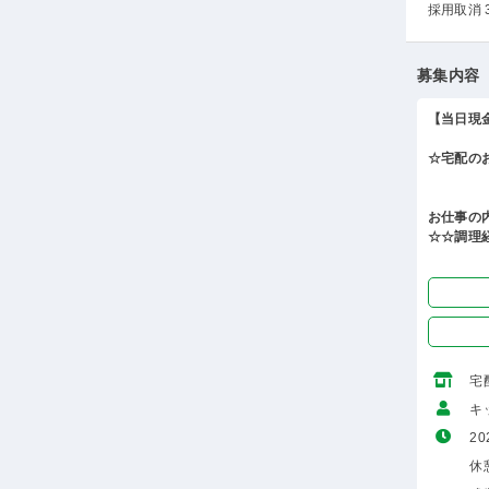
採用取消 
募集内容
【当日現
☆宅配の
お仕事の
☆☆調理
宅
キ
20
休憩