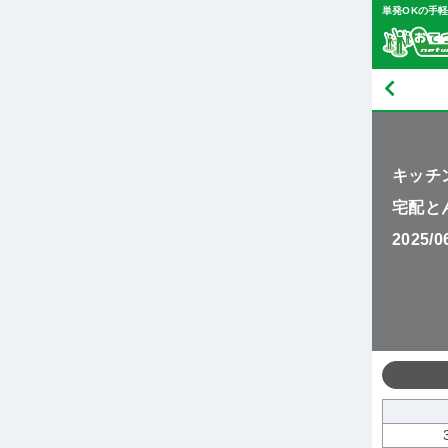
単発OKの手
キッチ
宅配と
2025/