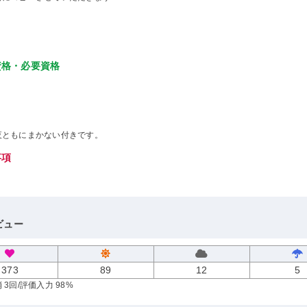
資格・必要資格
夜ともにまかない付きです。
事項
ビュー
373
89
12
5
 3回
/評価入力 98%