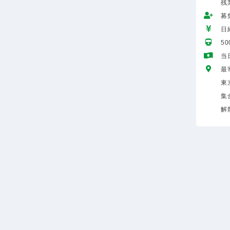
残
募
日給
5
当
最
東
集
解