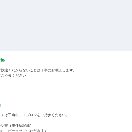
資格
者歓迎！わからないことは丁寧にお教えします。
てご応募ください！
物
しくは三角巾、エプロンをご持参ください。
証明書（現住所記載）
前にコピーさせていただきます