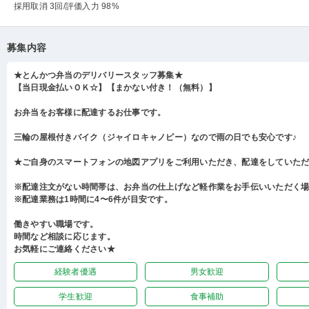
採用取消 3回
/評価入力 98%
募集内容
★とんかつ弁当のデリバリースタッフ募集★
【当日現金払いＯＫ☆】【まかない付き！（無料）】
お弁当をお客様に配達するお仕事です。
三輪の屋根付きバイク（ジャイロキャノピー）なので雨の日でも安心です♪
★ご自身のスマートフォンの地図アプリをご利用いただき、配達をしていた
※配達注文がない時間帯は、お弁当の仕上げなど軽作業をお手伝いいただく
※配達業務は1時間に4〜6件が目安です。
働きやすい職場です。
時間など相談に応じます。
お気軽にご連絡ください★
経験者優遇
男女歓迎
学生歓迎
食事補助