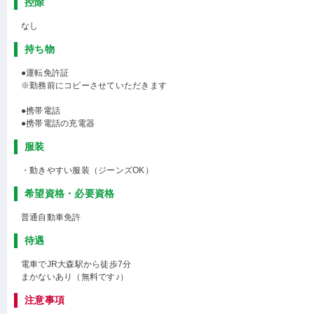
控除
なし
持ち物
●運転免許証
※勤務前にコピーさせていただきます
●携帯電話
●携帯電話の充電器
服装
・動きやすい服装（ジーンズOK）
希望資格・必要資格
普通自動車免許
待遇
電車でJR大森駅から徒歩7分
まかないあり（無料です♪）
注意事項