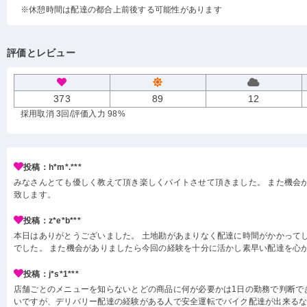
※休憩時間は配達の都合上前後する可能性があります
評価とレビュー
373
89
12
採用取消 3回
/評価入力 98%
投稿：h*m*.***
みなさんとても優しく教えて頂き楽しくバイトさせて頂きました。 また機会
致します。
投稿：z*e*b***
本日はありがとうございました。 土地勘があまりなく配達に時間がかかって
でした。 また機会がありましたら今回の経験を十分に活かし素早い配達を心
投稿：j*s*1***
店舗ごとのメニューを知らないとどの商品に何が必要かは1日の勤務で判断で
いですが、デリバリー配達の経験がある人で安全運転でバイク配達が出来る