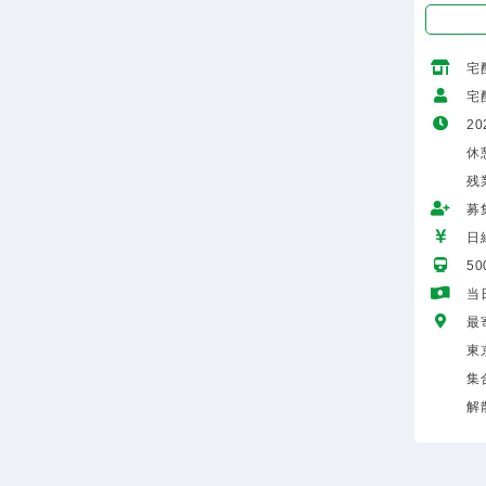
宅
宅
20
休憩
残
募
日給
5
当
最
東
集
解