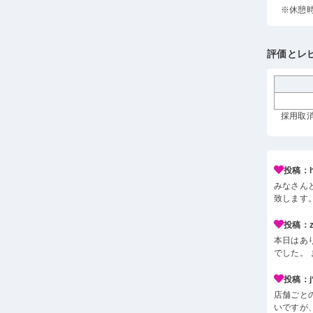
※休憩
評価とレ
採用取消
投稿：h*
みなさん
致します
投稿：z*
本日はあ
でした。
投稿：j*
店舗ごと
いですが