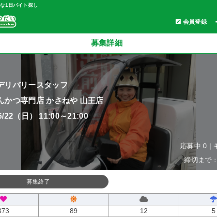
軽な1日バイト探し
会員登録
募集詳細
デリバリースタッフ
んかつ専門店 かさねや 山王店
06/22（日） 11:00～21:00
応募中 0 |
締切まで：0
募集終了
373
89
12
5