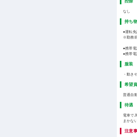
控除
なし
持ち
●運転免
※勤務
●携帯電
●携帯
服装
・動き
希望
普通自
待遇
電車でJ
まかな
注意