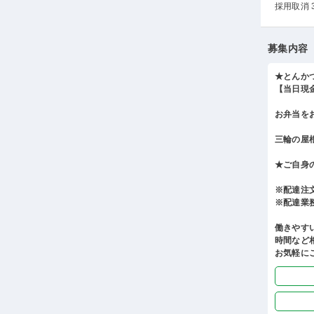
採用取消 
募集内容
★とんか
【当日現
お弁当を
三輪の屋
★ご自身
※配達注
※配達業
働きやす
時間など
お気軽に