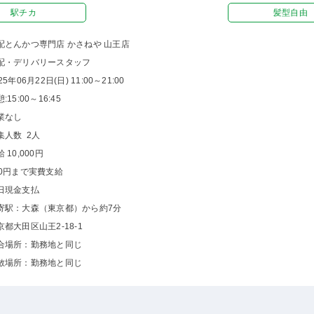
駅チカ
髪型自由
配とんかつ専門店 かさねや 山王店
配・デリバリースタッフ
25年06月22日(日) 11:00～21:00
:15:00～16:45
業なし
集人数 2人
 10,000円
00円まで実費支給
日現金支払
寄駅：大森（東京都）から約7分
京都大田区山王2-18-1
合場所：勤務地と同じ
散場所：勤務地と同じ