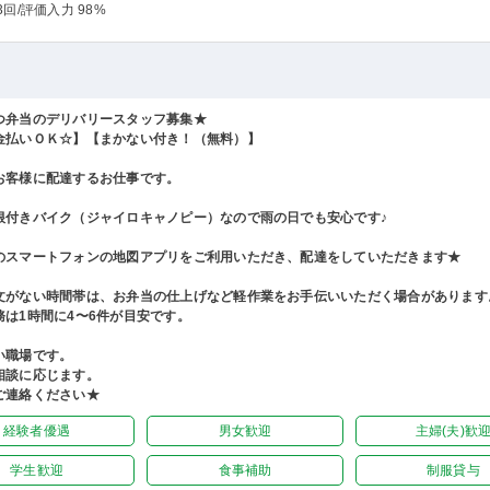
3回
/評価入力 98%
つ弁当のデリバリースタッフ募集★
金払いＯＫ☆】【まかない付き！（無料）】
お客様に配達するお仕事です。
根付きバイク（ジャイロキャノピー）なので雨の日でも安心です♪
のスマートフォンの地図アプリをご利用いただき、配達をしていただきます★
文がない時間帯は、お弁当の仕上げなど軽作業をお手伝いいただく場合があります
務は1時間に4〜6件が目安です。
い職場です。
相談に応じます。
ご連絡ください★
経験者優遇
男女歓迎
主婦(夫)歓
学生歓迎
食事補助
制服貸与