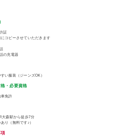
物
許証
前にコピーさせていただきます
話
電話の充電器
やすい服装（ジーンズOK）
資格・必要資格
動車免許
R大森駅から徒歩7分
いあり（無料です♪）
事項