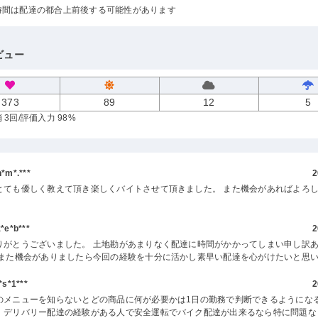
時間は配達の都合上前後する可能性があります
ビュー
373
89
12
5
 3回
/評価入力 98%
m*.***
2
とても優しく教えて頂き楽しくバイトさせて頂きました。 また機会があればよろ
。
e*b***
2
りがとうございました。 土地勘があまりなく配達に時間がかかってしまい申し訳
 また機会がありましたら今回の経験を十分に活かし素早い配達を心がけたいと思
s*1***
2
のメニューを知らないとどの商品に何が必要かは1日の勤務で判断できるようにな
、デリバリー配達の経験がある人で安全運転でバイク配達が出来るなら特に問題な