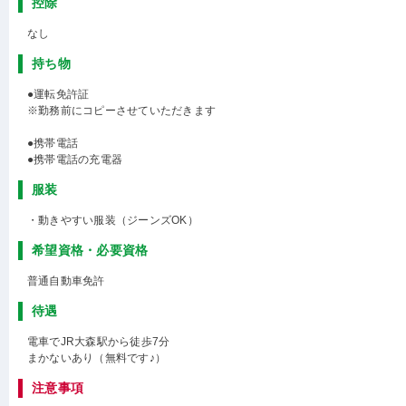
控除
なし
持ち物
●運転免許証
※勤務前にコピーさせていただきます
●携帯電話
●携帯電話の充電器
服装
・動きやすい服装（ジーンズOK）
希望資格・必要資格
普通自動車免許
待遇
電車でJR大森駅から徒歩7分
まかないあり（無料です♪）
注意事項