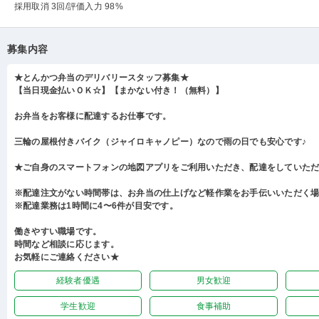
採用取消 3回
/評価入力 98%
募集内容
★とんかつ弁当のデリバリースタッフ募集★
【当日現金払いＯＫ☆】【まかない付き！（無料）】
お弁当をお客様に配達するお仕事です。
三輪の屋根付きバイク（ジャイロキャノピー）なので雨の日でも安心です♪
★ご自身のスマートフォンの地図アプリをご利用いただき、配達をしていた
※配達注文がない時間帯は、お弁当の仕上げなど軽作業をお手伝いいただく
※配達業務は1時間に4〜6件が目安です。
働きやすい職場です。
時間など相談に応じます。
お気軽にご連絡ください★
経験者優遇
男女歓迎
学生歓迎
食事補助