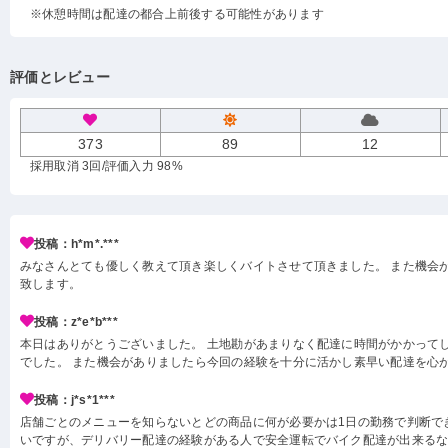
※休憩時間は配達の都合上前後する可能性があります
評価とレビュー
373
89
12
採用取消 3回
/評価入力 98%
投稿：h*m*.***
みなさんとても優しく教えて頂き楽しくバイトさせて頂きました。 また機会
致します。
投稿：z*e*b***
本日はありがとうございました。 土地勘があまりなく配達に時間がかかって
でした。 また機会がありましたら今回の経験を十分に活かし素早い配達を心
投稿：j*s*1***
店舗ごとのメニューを知らないとどの商品に何が必要かは1日の勤務で判断で
いですが、デリバリー配達の経験がある人で安全運転でバイク配達が出来る