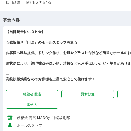
採用取消 --回
/評価入力 54%
募集内容
【当日現金払いＯＫ☆】
☆鉄板焼き『円居』のホールスタッフ募集☆
お客様へ料理提供、ドリンク作り、お皿やグラス片付けなど簡単なホールの
※状況により、調理補助や洗い物、清掃などもお手伝いいただく場合があり
---
高級鉄板焼店なのでお客様も上品で安心して働けます！
---
経験者優遇
男女歓迎
駅チカ
鉄板焼 円居-MADOy- 神楽坂別邸
ホールスタッフ