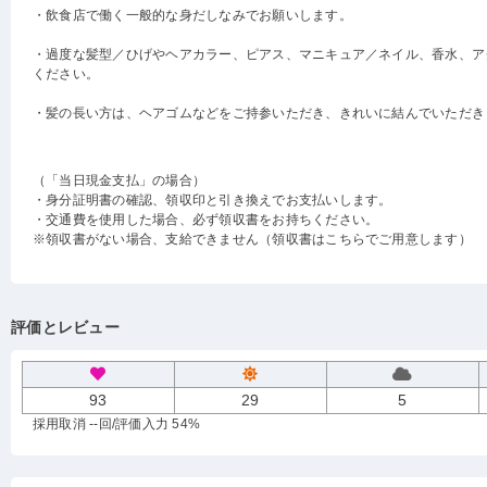
・飲食店で働く一般的な身だしなみでお願いします。
・過度な髪型／ひげやヘアカラー、ピアス、マニキュア／ネイル、香水、ア
ください。
・髪の長い方は、ヘアゴムなどをご持参いただき、きれいに結んでいただき
（「当日現金支払」の場合）
・身分証明書の確認、領収印と引き換えでお支払いします。
・交通費を使用した場合、必ず領収書をお持ちください。
※領収書がない場合、支給できません（領収書はこちらでご用意します）
評価とレビュー
93
29
5
採用取消 --回
/評価入力 54%