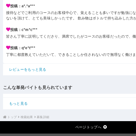
投稿：a*.*a***
接待などでご利用のコースのお客様中心で、覚えることも多いですが勉強にな
ないを頂けて、とても美味しかったです。 飲み物はボトルで持ち込みした方
投稿：c*m*c***
皆さん丁寧に説明してくださり、満席でしたがコースのお客様だったので、
投稿：q*e*t***
丁寧に都度教えていただいて、できることしか任されないので無理なく働け
レビューをもっと見る
こんな単発バイトも見られています
もっと見る
トップ
検索結果
募集詳細
ページトップへ