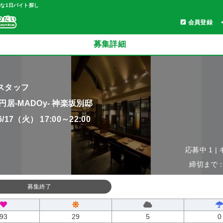
軽な1日バイト探し
会員登録
募集詳細
スタッフ
円居-MADOy- 神楽坂別邸
06/17（火） 17:00～22:00
応募中 1 |
締切まで：0
募集終了
93
29
5
0