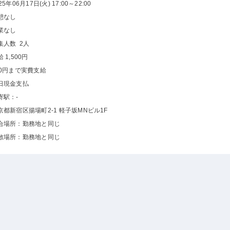
25年06月17日(火) 17:00～22:00
憩なし
業なし
集人数 2人
 1,500円
00円まで実費支給
日現金支払
寄駅：-
京都新宿区揚場町2-1 軽子坂MNビル1F
合場所：勤務地と同じ
散場所：勤務地と同じ