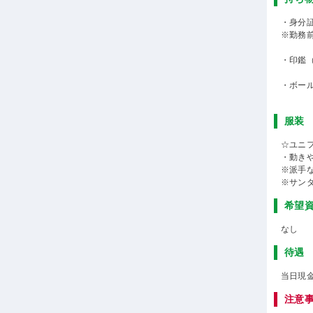
・身分
※勤務
・印鑑
・ボー
服装
☆ユニ
・動き
※派手
※サン
希望
なし
待遇
当日現
注意