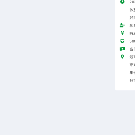
20
休
残
募
時給
5
当
最
東
集
解