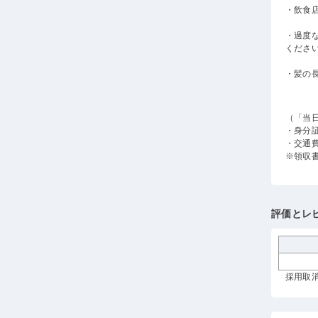
・飲食
・過度
くださ
・髪の
（「当
・身分
・交通
※領収
評価とレ
採用取消 