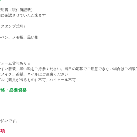
証明書（現住所記載）
前に確認させていただ来ます
（スタンプ式可）
ルペン、メモ帳、黒い靴
フォーム貸与あり☆
やすい服装、黒い靴をご持参ください。当日の応募でご用意できない場合はご相談
なメイク、茶髪、ネイルはご遠慮ください
ダル（素足が出るもの）不可、ハイヒール不可
資格・必要資格
金払いです。
事項