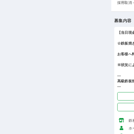
採用取消 -
募集内容
【当日現
☆鉄板焼
お客様へ
※状況に
---
高級鉄板
---
鉄
ホ