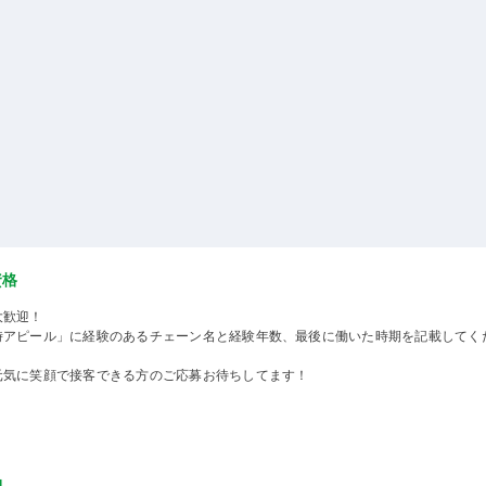
資格
大歓迎！
時アピール」に経験のあるチェーン名と経験年数、最後に働いた時期を記載してく
元気に笑顔で接客できる方のご応募お待ちしてます！
物