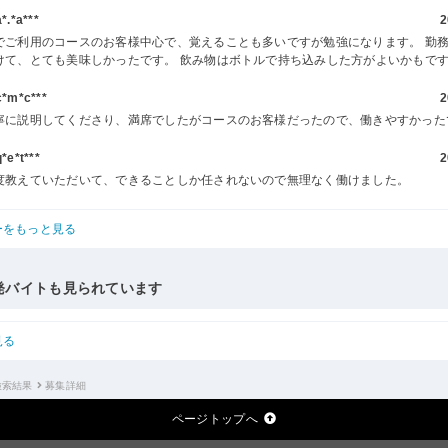
.*a***
2
でご利用のコースのお客様中心で、覚えることも多いですが勉強になります。 勤
けて、とても美味しかったです。 飲み物はボトルで持ち込みした方がよいかもで
m*c***
2
寧に説明してくださり、満席でしたがコースのお客様だったので、働きやすかった
e*t***
2
度教えていただいて、できることしか任されないので無理なく働けました。
ーをもっと見る
発バイトも見られています
見る
検索結果
募集詳細
ページトップへ