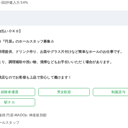
-回
/評価入力 54%
金払いＯＫ☆】
き『円居』のホールスタッフ募集☆
料理提供、ドリンク作り、お皿やグラス片付けなど簡単なホールのお仕事です。
より、調理補助や洗い物、清掃などもお手伝いいただく場合があります。
焼店なのでお客様も上品で安心して働けます！
経験者優遇
男女歓迎
制服貸与
駅チカ
板焼 円居-MADOy- 神楽坂別邸
ールスタッフ