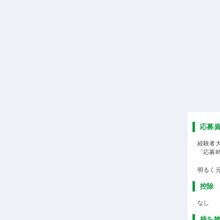
応募
経験者
「応募
明るく
控除
なし
持ち