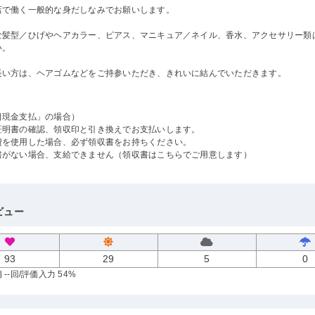
店で働く一般的な身だしなみでお願いします。
な髪型／ひげやヘアカラー、ピアス、マニキュア／ネイル、香水、アクセサリー類
い。
長い方は、ヘアゴムなどをご持参いただき、きれいに結んでいただきます。
日現金支払」の場合）
証明書の確認、領収印と引き換えでお支払いします。
費を使用した場合、必ず領収書をお持ちください。
書がない場合、支給できません（領収書はこちらでご用意します）
ビュー
93
29
5
0
--回
/評価入力 54%