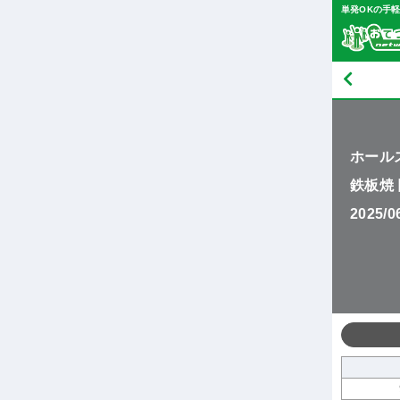
単発OKの手
ホール
鉄板焼 
2025/