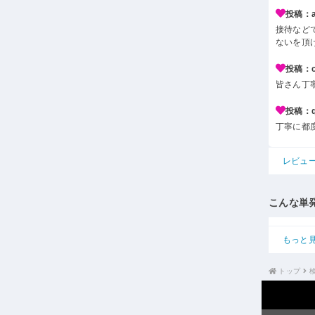
投稿：a*
接待など
ないを頂
投稿：c*
皆さん丁
投稿：q*
丁寧に都
レビュ
こんな単
もっと
トップ