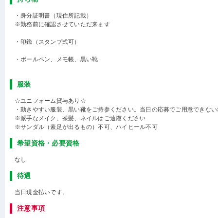
・身分証明書（現住所記載）
※勤務前に確認させていただ来ます
・印鑑（スタンプ式可）
・ボールペン、メモ帳、黒い靴
服装
☆ユニフォーム貸与あり☆
・動きやすい服装、黒い靴をご持参ください。当日の応募でご用意できない
※派手なメイク、茶髪、ネイルはご遠慮ください
※サンダル（素足が出るもの）不可、ハイヒール不可
希望資格・必要資格
なし
待遇
当日現金払いです。
注意事項