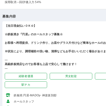
採用取消 --回
/評価入力 54%
募集内容
【当日現金払いＯＫ☆】
☆鉄板焼き『円居』のホールスタッフ募集☆
お客様へ料理提供、ドリンク作り、お皿やグラス片付けなど簡単なホールの
※状況により、調理補助や洗い物、清掃などもお手伝いいただく場合があり
---
高級鉄板焼店なのでお客様も上品で安心して働けます！
---
経験者優遇
男女歓迎
駅チカ
鉄板焼 円居-MADOy- 神楽坂別邸
ホールスタッフ