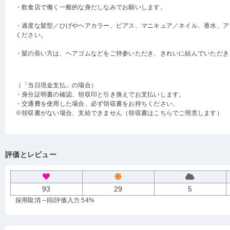
・飲食店で働く一般的な身だしなみでお願いします。
・過度な髪型／ひげやヘアカラー、ピアス、マニキュア／ネイル、香水、ア
ください。
・髪の長い方は、ヘアゴムなどをご持参いただき、きれいに結んでいただき
（「当日現金支払」の場合）
・身分証明書の確認、領収印と引き換えでお支払いします。
・交通費を使用した場合、必ず領収書をお持ちください。
※領収書がない場合、支給できません（領収書はこちらでご用意します）
評価とレビュー
93
29
5
採用取消 --回
/評価入力 54%