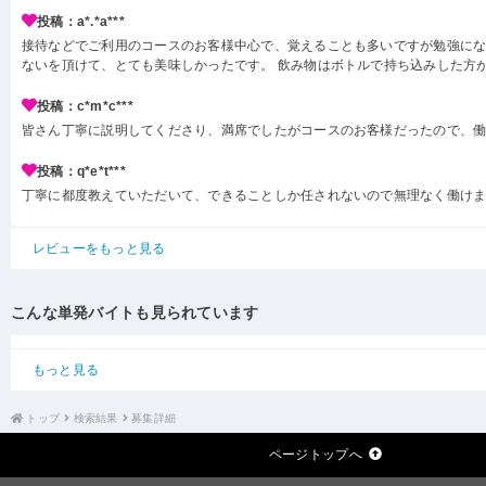
投稿：a*.*a***
接待などでご利用のコースのお客様中心で、覚えることも多いですが勉強にな
ないを頂けて、とても美味しかったです。 飲み物はボトルで持ち込みした方
投稿：c*m*c***
皆さん丁寧に説明してくださり、満席でしたがコースのお客様だったので、
投稿：q*e*t***
丁寧に都度教えていただいて、できることしか任されないので無理なく働け
レビューをもっと見る
こんな単発バイトも見られています
もっと見る
トップ
検索結果
募集詳細
ページトップへ