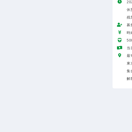
20
休
残
募
時給
5
当
最
東
集
解