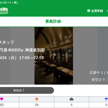
軽な1日バイト探し
会員登録
募集詳細
スタッフ
円居-MADOy- 神楽坂別邸
06/24（火） 17:00～22:00
応募中 1 |
締切まで：0
募集終了
93
29
5
0