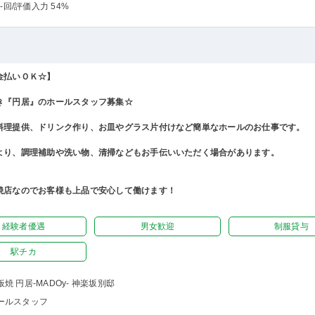
-回
/評価入力 54%
金払いＯＫ☆】
き『円居』のホールスタッフ募集☆
料理提供、ドリンク作り、お皿やグラス片付けなど簡単なホールのお仕事です。
より、調理補助や洗い物、清掃などもお手伝いいただく場合があります。
焼店なのでお客様も上品で安心して働けます！
経験者優遇
男女歓迎
制服貸与
駅チカ
板焼 円居-MADOy- 神楽坂別邸
ールスタッフ