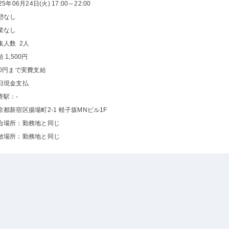
25年06月24日(火) 17:00～22:00
憩なし
業なし
集人数 2人
 1,500円
00円まで実費支給
日現金支払
寄駅：-
京都新宿区揚場町2-1 軽子坂MNビル1F
合場所：勤務地と同じ
散場所：勤務地と同じ