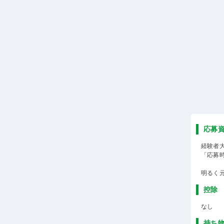
応募
経験者
「応募
明るく
控除
なし
持ち