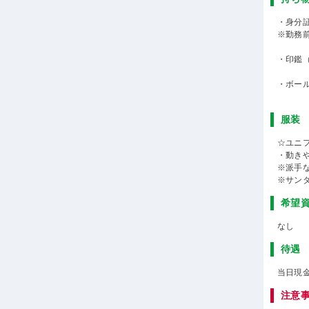
・身分
※勤務
・印鑑
・ボー
服装
☆ユニ
・動き
※派手
※サン
希望
なし
待遇
当日現
注意