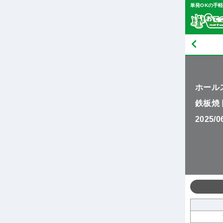
単発OKの手
ホール
鉄板焼 
2025/