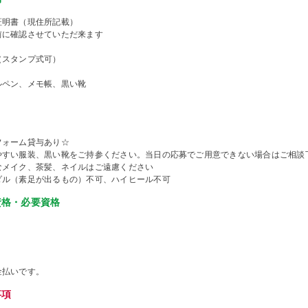
証明書（現住所記載）
前に確認させていただ来ます
（スタンプ式可）
ルペン、メモ帳、黒い靴
フォーム貸与あり☆
やすい服装、黒い靴をご持参ください。当日の応募でご用意できない場合はご相談
なメイク、茶髪、ネイルはご遠慮ください
ダル（素足が出るもの）不可、ハイヒール不可
資格・必要資格
金払いです。
事項