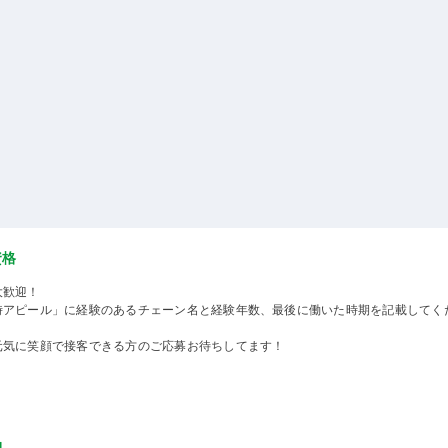
資格
大歓迎！
時アピール」に経験のあるチェーン名と経験年数、最後に働いた時期を記載してく
元気に笑顔で接客できる方のご応募お待ちしてます！
物