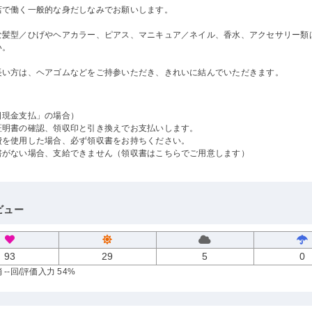
店で働く一般的な身だしなみでお願いします。
な髪型／ひげやヘアカラー、ピアス、マニキュア／ネイル、香水、アクセサリー類
い。
長い方は、ヘアゴムなどをご持参いただき、きれいに結んでいただきます。
日現金支払」の場合）
証明書の確認、領収印と引き換えでお支払いします。
費を使用した場合、必ず領収書をお持ちください。
書がない場合、支給できません（領収書はこちらでご用意します）
ビュー
93
29
5
0
--回
/評価入力 54%