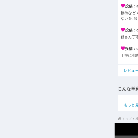
投稿：a*
接待など
ないを頂
投稿：c*
皆さん丁
投稿：q*
丁寧に都
レビュ
こんな単
もっと
トップ