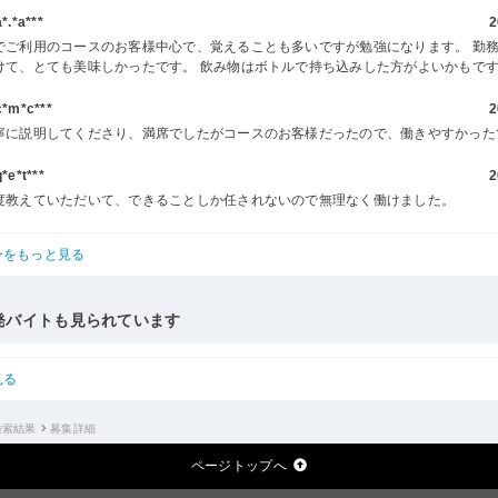
.*a***
2
でご利用のコースのお客様中心で、覚えることも多いですが勉強になります。 勤
けて、とても美味しかったです。 飲み物はボトルで持ち込みした方がよいかもで
m*c***
2
寧に説明してくださり、満席でしたがコースのお客様だったので、働きやすかった
e*t***
2
度教えていただいて、できることしか任されないので無理なく働けました。
ーをもっと見る
発バイトも見られています
見る
検索結果
募集詳細
ページトップへ