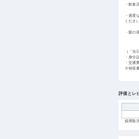
・飲食
・過度
くださ
・髪の
（「当
・身分
・交通
※領収
評価とレ
採用取消 