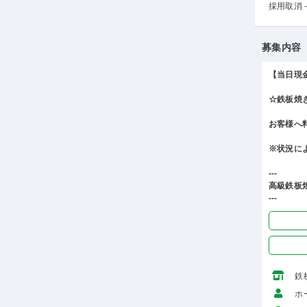
採用取消 -
募集内容
【当日現
☆鉄板焼
お客様へ
※状況に
---
高級鉄板
---
鉄
ホ