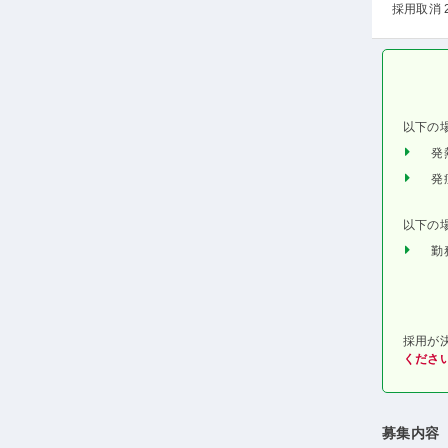
採用取消 
以下の
発
発
以下の
勤
採用が
くださ
募集内容