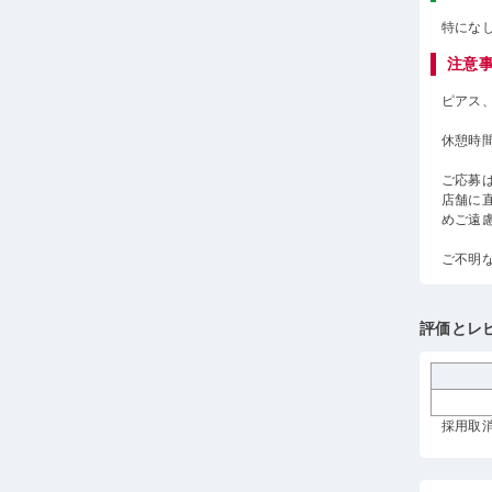
特にな
注意
ピアス
休憩時
ご応募
店舗に
めご遠
ご不明
評価とレ
採用取消