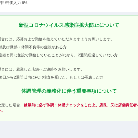
2回
/評価入力 6%
新型コロナウイルス感染症拡大防止について
場合には、応募および勤務を控えていただきますようお願いします。
熱及び微熱・体調不良等の症状がある方
症者と同じ施設で勤務していたことがわかり、2週間経過していない方
場合には、就業した店舗へご連絡をお願いします。
務日から2週間以内にPCR検査を受けた、もしくは罹患した方
体調管理の義務化に伴う重要事項について
決定した場合、
就業前に必ず体調・体温チェックをした上、店長、又は店舗責任者
い。