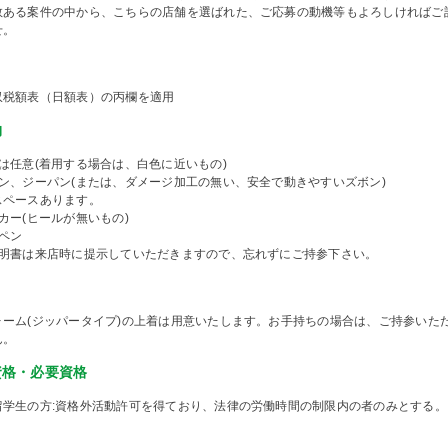
数ある案件の中から、こちらの店舗を選ばれた、ご応募の動機等もよろしければご
せ。
収税額表（日額表）の丙欄を適用
物
は任意(着用する場合は、白色に近いもの)
パン、ジーパン(または、ダメージ加工の無い、安全で動きやすいズボン)
スペースあります。
カー(ヒールが無いもの)
ペン
証明書は来店時に提示していただきますので、忘れずにご持参下さい。
ォーム(ジッパータイプ)の上着は用意いたします。お手持ちの場合は、ご持参いた
ん。
資格・必要資格
留学生の方:資格外活動許可を得ており、法律の労働時間の制限内の者のみとする。