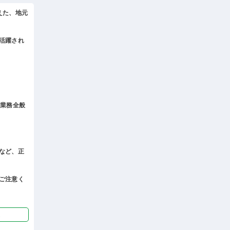
えた、地元
活躍され
ニ業務全般
など、正
ご注意く
迎