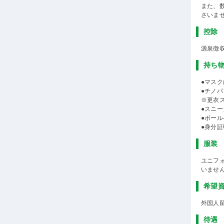
また、
さいま
控除
源泉徴
持ち
●マスク
●チノ
※更衣
●スニー
●ボール
●身分
服装
ユニフ
いませ
希望
外国人
待遇