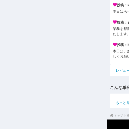
投稿：k*
本日はあ
投稿：s*
業務を都
たします
投稿：k*
本日は、
しくお願
レビュ
こんな単
もっと
トップ