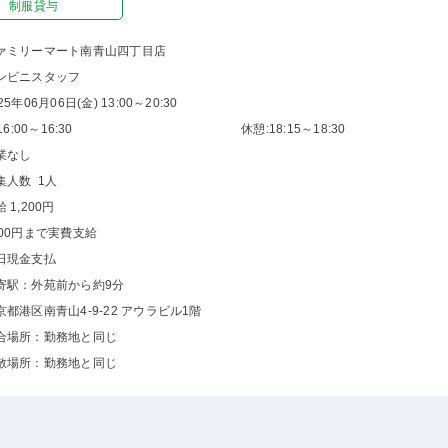
制服貸与
ァミリーマート南青山四丁目店
ンビニスタッフ
25年06月06日(金) 13:00～20:30
6:00～16:30
休憩:18:15～18:30
業なし
集人数 1人
 1,200円
000円まで実費支給
日現金支払
寄駅：外苑前から約9分
京都港区南青山4-9-22 アウラビル1階
合場所：勤務地と同じ
散場所：勤務地と同じ