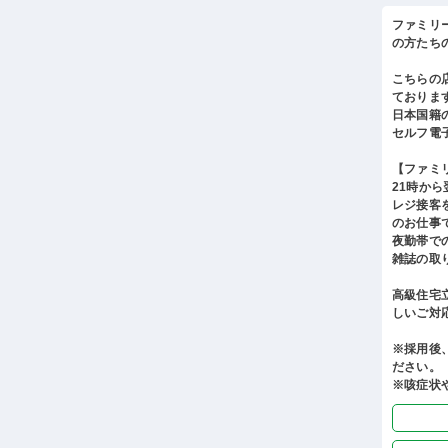
ファミリ
の方たち
こちらの
ておりま
日本国籍
セルフ電
【ファミ
21時か
レジ接客
のお仕事
夜勤帯で
雑誌の取
高級住宅
しいご対
※採用後
ださい。
※咳症状