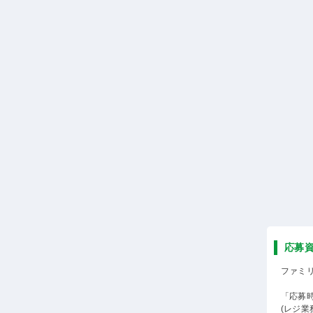
応募
ファミ
「応募
(レジ