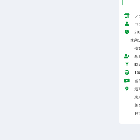
フ
コ
20
休憩:1
残
募
時給
1
当
最
東
集
解