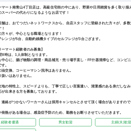
ーマート南青山4丁目店は、高級住宅街の中にあり、野菜や日用雑貨を多く取り揃
のスーパーの代わりになるようなお店です！
店舗は、おてつだいネットワークスから、自店スタッフに登録された方々が、多数
す！
の方々が、中心となる職場となります！
子レンジが5台、自動釣銭機タイプのセルフレジが3台ござます。
リーマート経験者のみ募集】
ら翌8時は、1人体制となります。
を中心に、揚げ物類の調理・商品補充・売り場手直し・FF什器清掃など、コンビ
です。
の油交換、コーヒーマシン洗浄はありません。
り扱いはありません。
立地の特性上、スピードよりも、丁寧で正しい言葉遣い、清潔感のある身だしなみ
応が出来きる方を募集しております。
、連絡がつかないワーカーさんは採用キャンセルとさせて頂く場合がありますので
や発熱がある場合は、感染症予防のため、勤務をお断りさせていただきます。
経験者優遇
男女歓迎
主婦(夫)歓