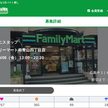
軽な1日バイト探し
会員登録
募集詳細
ニスタッフ
リーマート南青山四丁目店
06/06（金） 13:00～20:30
応募中 1 |
締切まで：0
募集終了
767
365
89
1