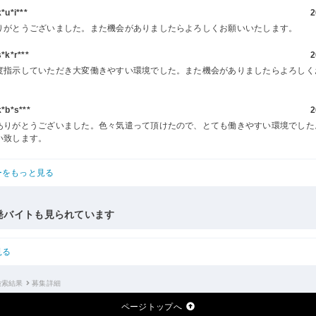
u*i***
2
りがとうございました。また機会がありましたらよろしくお願いいたします。
k*r***
2
度指示していただき大変働きやすい環境でした。また機会がありましたらよろしく
。
b*s***
2
ありがとうございました。色々気遣って頂けたので、とても働きやすい環境でした
い致します。
ーをもっと見る
発バイトも見られています
見る
検索結果
募集詳細
ページトップへ