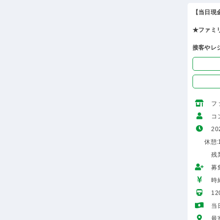
【当日現
★ファミ
接客やレ
フ
コ
20
休憩:1
残
募
時給
1
当
最