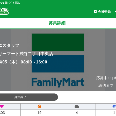
軽な1日バイト探し
会員登録
募集詳細
ニスタッフ
リーマート渋谷二丁目中央店
06/05（木） 08:00～16:00
応募中 0 |
締切まで：0
募集終了
303
19
4
1