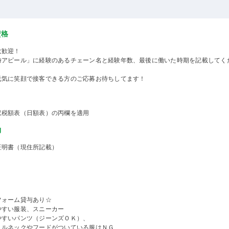
資格
大歓迎！
時アピール」に経験のあるチェーン名と経験年数、最後に働いた時期を記載してく
元気に笑顔で接客できる方のご応募お待ちしてます！
収税額表（日額表）の丙欄を適用
物
証明書（現住所記載）
フォーム貸与あり☆
やすい服装、スニーカー
やすいパンツ（ジーンズＯＫ）、
トルネックやフードがついている服はＮＧ