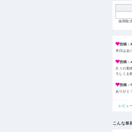
採用取消 
投稿：k*
本日はあ
投稿：a*
久々の勤
ろしくお
投稿：h*
ありがと
レビュ
こんな単