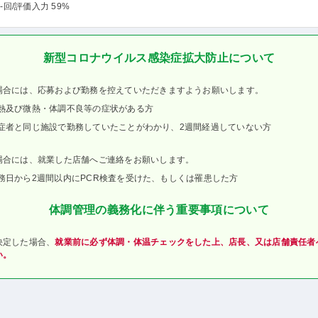
-回
/評価入力 59%
新型コロナウイルス感染症拡大防止について
場合には、応募および勤務を控えていただきますようお願いします。
熱及び微熱・体調不良等の症状がある方
症者と同じ施設で勤務していたことがわかり、2週間経過していない方
場合には、就業した店舗へご連絡をお願いします。
務日から2週間以内にPCR検査を受けた、もしくは罹患した方
体調管理の義務化に伴う重要事項について
決定した場合、
就業前に必ず体調・体温チェックをした上、店長、又は店舗責任者
い。