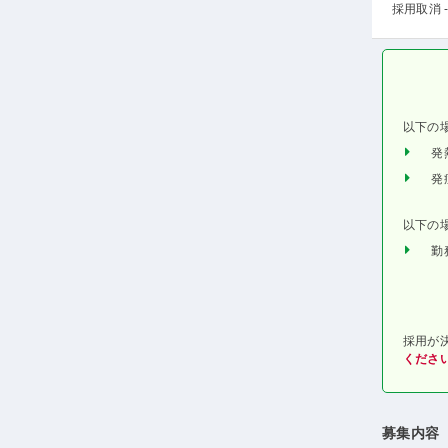
採用取消 -
以下の
発
発
以下の
勤
採用が
くださ
募集内容