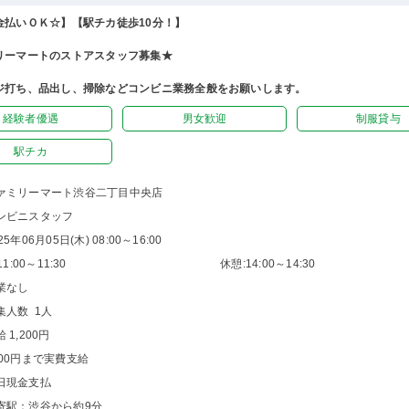
金払いＯＫ☆】【駅チカ徒歩10分！】
リーマートのストアスタッフ募集★
ジ打ち、品出し、掃除などコンビニ業務全般をお願いします。
経験者優遇
男女歓迎
制服貸与
駅チカ
ァミリーマート渋谷二丁目中央店
ンビニスタッフ
25年06月05日(木) 08:00～16:00
1:00～11:30
休憩:14:00～14:30
業なし
集人数 1人
 1,200円
200円まで実費支給
日現金支払
寄駅：渋谷から約9分