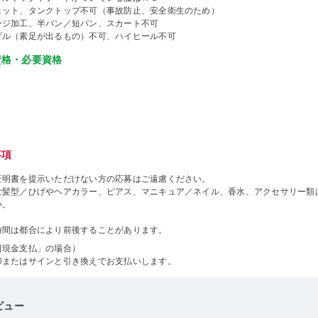
ェット、タンクトップ不可（事故防止、安全衛生のため）
ージ加工、半パン／短パン、スカート不可
ダル（素足が出るもの）不可、ハイヒール不可
資格・必要資格
事項
証明書を提示いただけない方の応募はご遠慮ください。
な髪型／ひげやヘアカラー、ピアス、マニキュア／ネイル、香水、アクセサリー類
い。
時間は都合により前後することがあります。
日現金支払」の場合）
印またはサインと引き換えでお支払いします。
ビュー