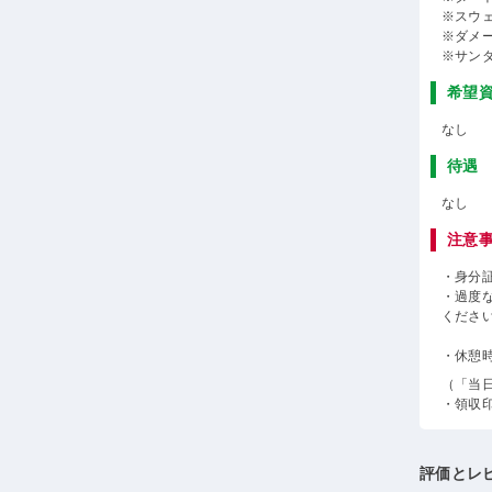
※スウ
※ダメ
※サン
希望
なし
待遇
なし
注意
・身分
・過度
くださ
・休憩
（「当
・領収
評価とレ