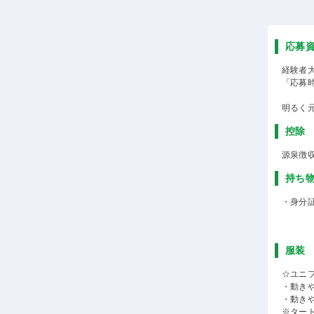
応募
経験者
「応募
明るく
控除
源泉徴
持ち
・身分
服装
☆ユニ
・動き
・動き
※ター