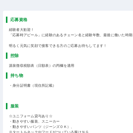
応募資格
経験者大歓迎！
「応募時アピール」に経験のあるチェーン名と経験年数、最後に働いた時期
明るく元気に笑顔で接客できる方のご応募お待ちしてます！
控除
源泉徴収税額表（日額表）の丙欄を適用
持ち物
・身分証明書（現住所記載）
服装
☆ユニフォーム貸与あり☆
・動きやすい服装、スニーカー
・動きやすいパンツ（ジーンズＯＫ）、
※タートルネックやフードがついている服はＮＧ