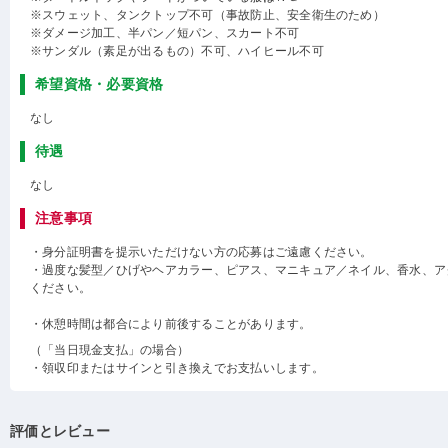
※スウェット、タンクトップ不可（事故防止、安全衛生のため）
※ダメージ加工、半パン／短パン、スカート不可
※サンダル（素足が出るもの）不可、ハイヒール不可
希望資格・必要資格
なし
待遇
なし
注意事項
・身分証明書を提示いただけない方の応募はご遠慮ください。
・過度な髪型／ひげやヘアカラー、ピアス、マニキュア／ネイル、香水、ア
ください。
・休憩時間は都合により前後することがあります。
（「当日現金支払」の場合）
・領収印またはサインと引き換えでお支払いします。
評価とレビュー