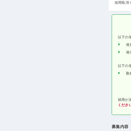
採用取消 
以下の
発
発
以下の
勤
採用が
くださ
募集内容