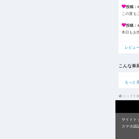
投稿：m*
この度も
投稿：s*
本日もお
レビュ
こんな単
もっと
トップ
サイトト
スマホ認