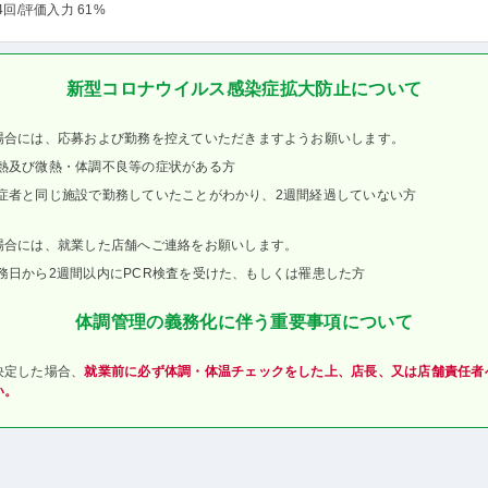
4回
/評価入力 61%
新型コロナウイルス感染症拡大防止について
場合には、応募および勤務を控えていただきますようお願いします。
熱及び微熱・体調不良等の症状がある方
症者と同じ施設で勤務していたことがわかり、2週間経過していない方
場合には、就業した店舗へご連絡をお願いします。
務日から2週間以内にPCR検査を受けた、もしくは罹患した方
体調管理の義務化に伴う重要事項について
決定した場合、
就業前に必ず体調・体温チェックをした上、店長、又は店舗責任者
い。