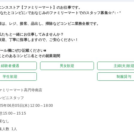
エンスストア【ファミリーマート】のお仕事です。
°あなたとコンビに♪でおなじみのファミリーマートでのスタッフ募集☆:*:・°
容は、レジ、接客、品出し、掃除などコンビニ業務全般です。
私たちと一緒にお仕事してみませんか？
歓迎、丁寧に指導しますので、ご安心ください！
ピール欄にぜひ記載ください■
ことのあるコンビニ名とその就業期間
経験者優遇
男女歓迎
主婦(夫)歓
学生歓迎
制服貸与
ァミリーマート高円寺南店
ンビニスタッフ
25年06月05日(木) 12:00～18:00
:15:00～15:15
業なし
集人数 1人