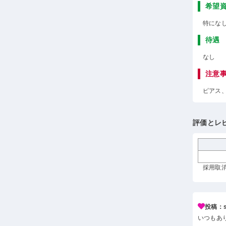
希望
特にな
待遇
なし
注意
ピアス
評価とレ
採用取消
投稿：s*
いつもあ