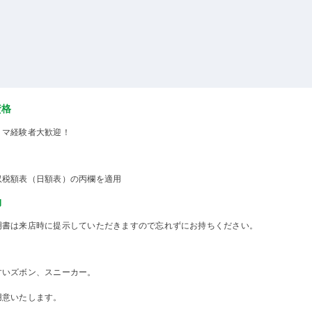
資格
ミマ経験者大歓迎！
収税額表（日額表）の丙欄を適用
物
明書は来店時に提示していただきますので忘れずにお持ちください。
すいズボン、スニーカー。
用意いたします。