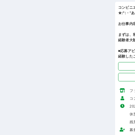
コンビニ
★:*:・
お仕事内
まずは、
経験者大
■応募ア
経験した
フ
コ
20
休憩
残
募