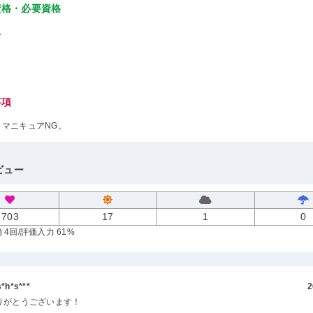
資格・必要資格
し
事項
、マニキュアNG。
ビュー
703
17
1
0
 4回
/評価入力 61%
h*s***
2
りがとうございます！