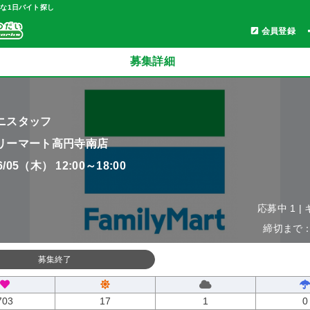
軽な1日バイト探し
会員登録
募集詳細
ニスタッフ
リーマート高円寺南店
06/05（木） 12:00～18:00
応募中 1 |
締切まで：0
募集終了
703
17
1
0