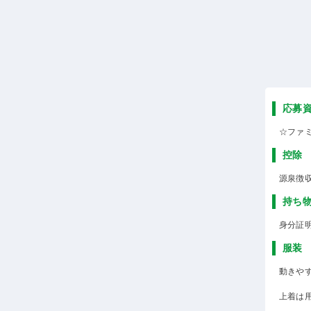
応募
☆ファ
控除
源泉徴
持ち
身分証
服装
動きや
上着は