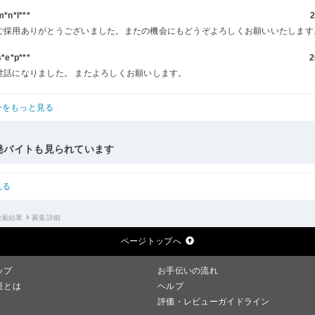
n*l***
2
ご採用ありがとうございました。またの機会にもどうぞよろしくお願いいたします
e*p***
2
世話になりました。 またよろしくお願いします。
ーをもっと見る
発バイトも見られています
見る
検索結果
募集詳細
ページトップへ
ップ
お手伝いの流れ
証とは
ヘルプ
評価・レビューガイドライン