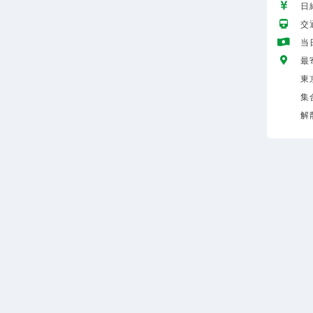
日給
交
当
最
東
集
解