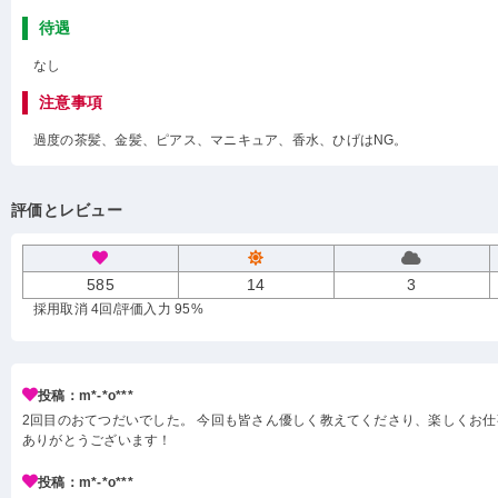
待遇
なし
注意事項
過度の茶髪、金髪、ピアス、マニキュア、香水、ひげはNG。
評価とレビュー
585
14
3
採用取消 4回
/評価入力 95%
投稿：m*-*o***
2回目のおてつだいでした。 今回も皆さん優しく教えてくださり、楽しくお
ありがとうございます！
投稿：m*-*o***