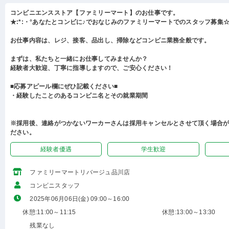
コンビニエンスストア【ファミリーマート】のお仕事です。
★:*:・°あなたとコンビに♪でおなじみのファミリーマートでのスタッフ募集☆:
お仕事内容は、レジ、接客、品出し、掃除などコンビニ業務全般です。
まずは、私たちと一緒にお仕事してみませんか？
経験者大歓迎、丁寧に指導しますので、ご安心ください！
■応募アピール欄にぜひ記載ください■
・経験したことのあるコンビニ名とその就業期間
※採用後、連絡がつかないワーカーさんは採用キャンセルとさせて頂く場合
ださい。
経験者優遇
学生歓迎
ファミリーマートリバージュ品川店
コンビニスタッフ
2025年06月06日(金) 09:00～16:00
休憩:11:00～11:15
休憩:13:00～13:30
残業なし