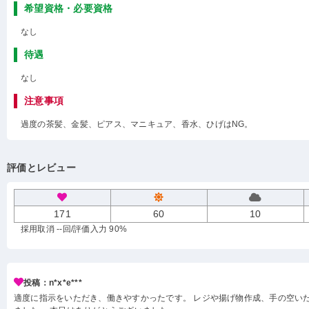
希望資格・必要資格
なし
待遇
なし
注意事項
過度の茶髪、金髪、ピアス、マニキュア、香水、ひげはNG。
評価とレビュー
171
60
10
採用取消 --回
/評価入力 90%
投稿：n*x*e***
適度に指示をいただき、働きやすかったです。 レジや揚げ物作成、手の空い