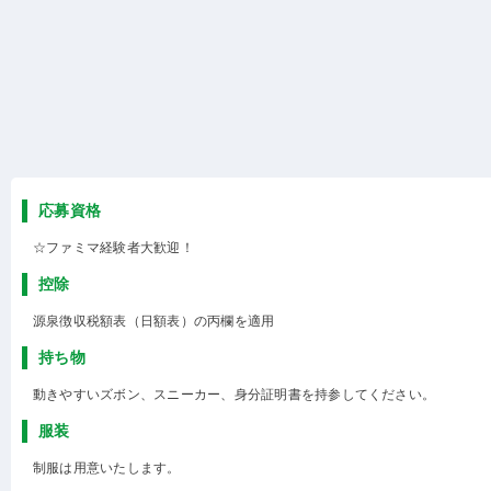
応募資格
☆ファミマ経験者大歓迎！
控除
源泉徴収税額表（日額表）の丙欄を適用
持ち物
動きやすいズボン、スニーカー、身分証明書を持参してください。
服装
制服は用意いたします。