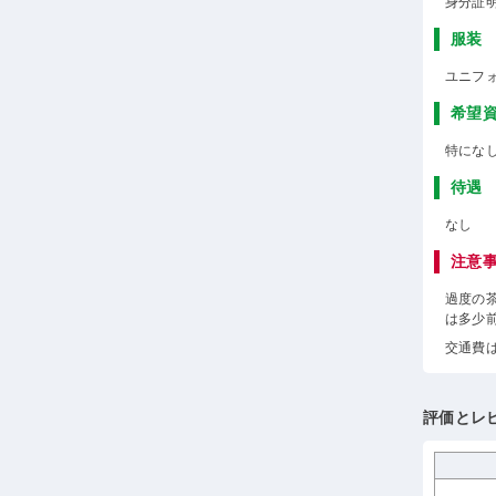
身分証
服装
ユニフ
希望
特にな
待遇
なし
注意
過度の
は多少
交通費
評価とレ