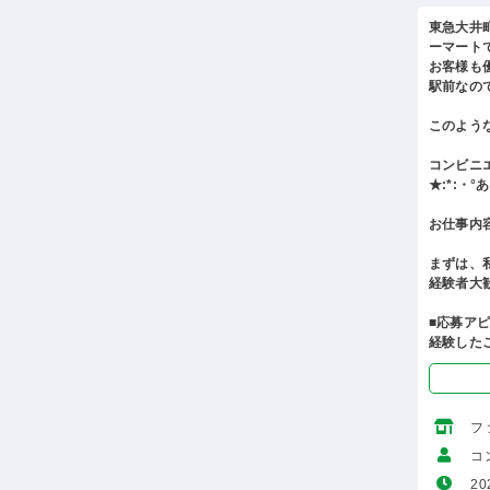
東急大井
ーマート
お客様も
駅前なの
このよう
コンビニ
★:*:・
お仕事内
まずは、
経験者大
■応募ア
経験した
フ
コ
20