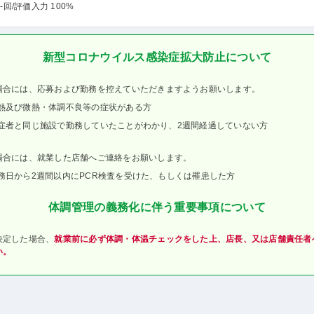
-回
/評価入力 100%
新型コロナウイルス感染症拡大防止について
場合には、応募および勤務を控えていただきますようお願いします。
熱及び微熱・体調不良等の症状がある方
症者と同じ施設で勤務していたことがわかり、2週間経過していない方
場合には、就業した店舗へご連絡をお願いします。
務日から2週間以内にPCR検査を受けた、もしくは罹患した方
体調管理の義務化に伴う重要事項について
決定した場合、
就業前に必ず体調・体温チェックをした上、店長、又は店舗責任者
い。