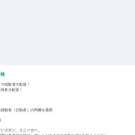
資格
ミマ経験者大歓迎！
取得者大歓迎！
収税額表（日額表）の丙欄を適用
物
すいズボン、スニーカー。