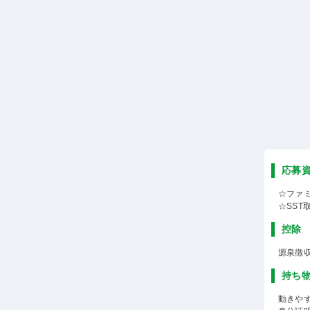
応募
☆ファ
☆SST
控除
源泉徴
持ち
動きや