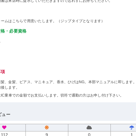
明書は来店時に提示していただきますので忘れずにお持ちください。
ォームはこちらで用意いたします。（ジップタイプとなります）
資格・必要資格
し
事項
茶髪、金髪、ピアス、マニキュア、香水、ひげはNG。本部マニュアルに即します
前後します。
はIC乗車での金額でお支払いします。切符で通勤の方はお申し付け下さい。
ビュー
112
9
0
1