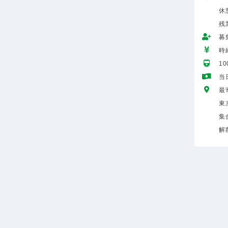
休
残
募
時給
1
当
最
東
集
解