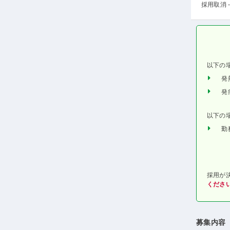
採用取消 -
以下の
発
発
以下の
勤
採用が
くださ
募集内容