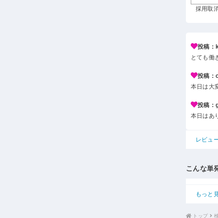
採用取消 
投稿：k*
とても働
投稿：c*
本日は大
投稿：g*
本日はあ
レビュ
こんな単
もっと
トップ