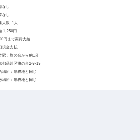
憩なし
業なし
集人数 1人
 1,250円
000円まで実費支給
日現金支払
寄駅：旗の台から約1分
京都品川区旗の台2-9-19
合場所：勤務地と同じ
散場所：勤務地と同じ