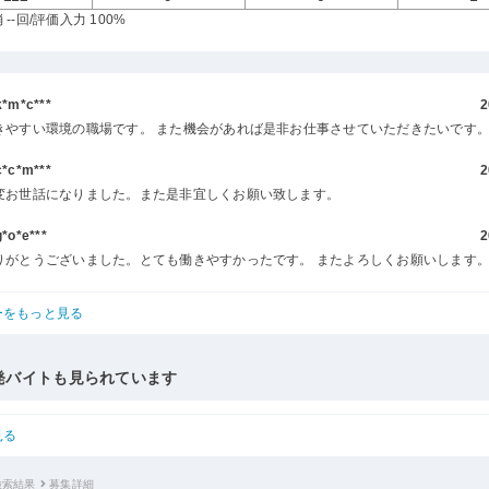
--回
/評価入力 100%
m*c***
2
きやすい環境の職場です。 また機会があれば是非お仕事させていただきたいです
c*m***
2
変お世話になりました。また是非宜しくお願い致します。
o*e***
2
りがとうございました。とても働きやすかったです。 またよろしくお願いします
ーをもっと見る
発バイトも見られています
見る
検索結果
募集詳細