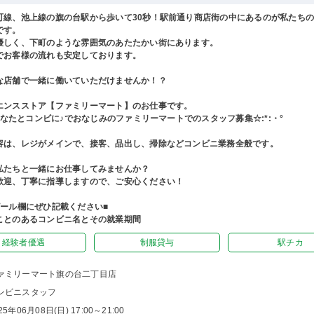
町線、池上線の旗の台駅から歩いて30秒！駅前通り商店街の中にあるのが私たち
です。
優しく、下町のような雰囲気のあたたかい街にあります。
でお客様の流れも安定しております。
な店舗で一緒に働いていただけませんか！？
エンスストア【ファミリーマート】のお仕事です。
°あなたとコンビに♪でおなじみのファミリーマートでのスタッフ募集☆:*:・°
容は、レジがメインで、接客、品出し、掃除などコンビニ業務全般です。
私たちと一緒にお仕事してみませんか？
歓迎、丁寧に指導しますので、ご安心ください！
ピール欄にぜひ記載ください■
ことのあるコンビニ名とその就業期間
経験者優遇
制服貸与
駅チカ
ァミリーマート旗の台二丁目店
ンビニスタッフ
25年06月08日(日) 17:00～21:00