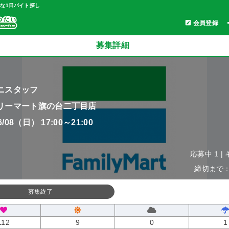
軽な1日バイト探し
会員登録
募集詳細
ニスタッフ
リーマート旗の台二丁目店
06/08（日） 17:00～21:00
応募中 1 |
締切まで：0
募集終了
112
9
0
1