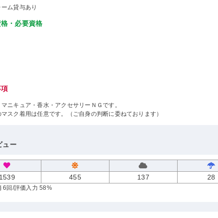
ォーム貸与あり
資格・必要資格
事項
・マニキュア・香水・アクセサリーＮＧです。
のマスク着用は任意です。（ご自身の判断に委ねております）
ビュー
1539
455
137
28
 6回
/評価入力 58%