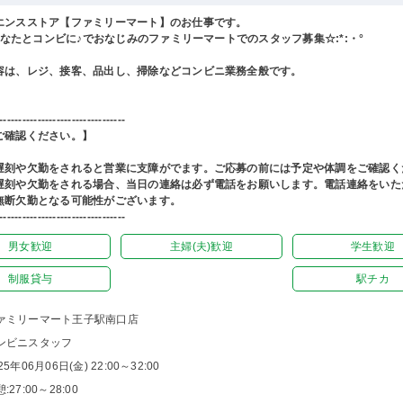
エンスストア【ファミリーマート】のお仕事です。
°あなたとコンビに♪でおなじみのファミリーマートでのスタッフ募集☆:*:・°
容は、レジ、接客、品出し、掃除などコンビニ業務全般です。
---------------------------------
ご確認ください。】
遅刻や欠勤をされると営業に支障がでます。ご応募の前には予定や体調をご確認く
遅刻や欠勤をされる場合、当日の連絡は必ず電話をお願いします。電話連絡をいた
無断欠勤となる可能性がございます。
---------------------------------
男女歓迎
主婦(夫)歓迎
学生歓迎
制服貸与
駅チカ
ァミリーマート王子駅南口店
ンビニスタッフ
25年06月06日(金) 22:00～32:00
:27:00～28:00