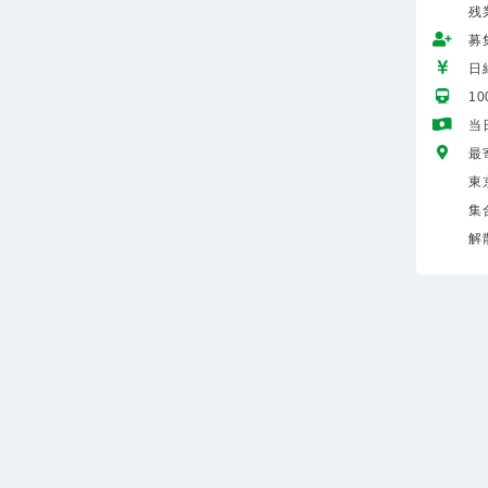
残
募
日給
1
当
最
東
集
解