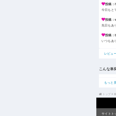
投稿：i*
今日もと
投稿：w*
先日もあ
投稿：b*
いつもあ
レビュ
こんな単
もっと
トップ
サイトト