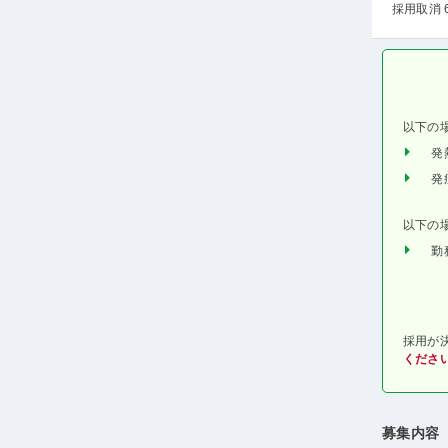
採用取消 
以下の
発
発
以下の
勤
採用が
くださ
募集内容