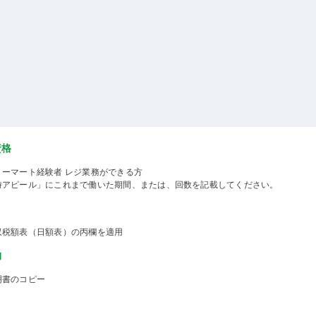
資格
リーマート経験者 レジ業務ができる方
時アピール」にこれまで働いた期間、または、回数を記載してください。
収税額表（日額表）の丙欄を適用
物
明書のコピー