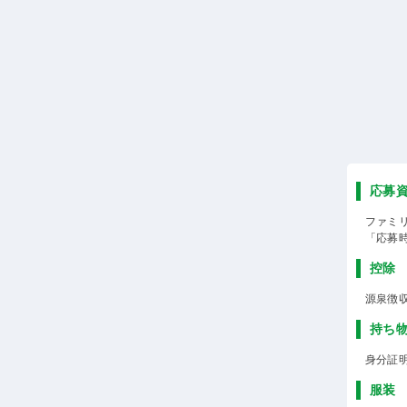
応募
ファミ
「応募
控除
源泉徴
持ち
身分証
服装