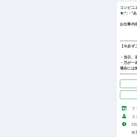
コンビニ
★:*:・
お仕事内
-------------
【※必ず
・当日、
・万が一
場合には
-------------
フ
コ
20
休憩