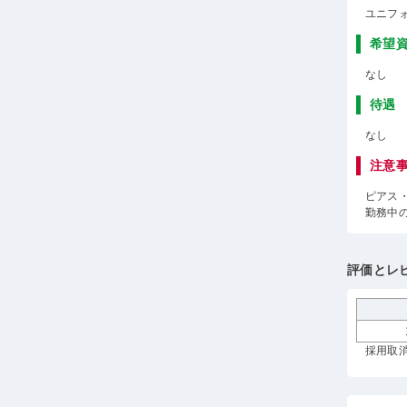
ユニフ
希望
なし
待遇
なし
注意
ピアス
勤務中
評価とレ
採用取消