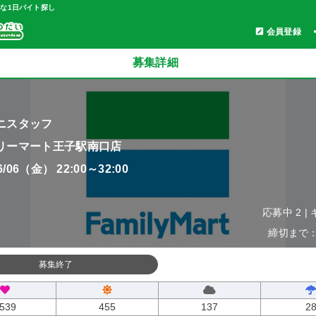
軽な1日バイト探し
会員登録
募集詳細
ニスタッフ
リーマート王子駅南口店
06/06（金） 22:00～32:00
応募中 2 |
締切まで：0
募集終了
539
455
137
2