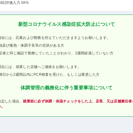
6回
/評価入力 58%
新型コロナウイルス感染症拡大防止について
場合には、応募および勤務を控えていただきますようお願いします。
熱及び微熱・体調不良等の症状がある方
症者と同じ施設で勤務していたことがわかり、2週間経過していない方
場合には、就業した店舗へご連絡をお願いします。
務日から2週間以内にPCR検査を受けた、もしくは罹患した方
体調管理の義務化に伴う重要事項について
決定した場合、
就業前に必ず体調・体温チェックをした上、店長、又は店舗責任者
い。