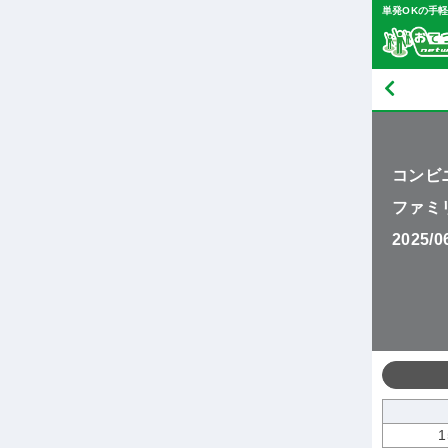
単発OKの手
コンビ
ファミ
2025/
1