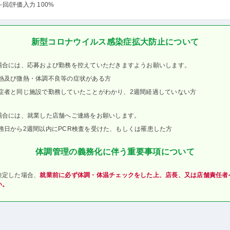
-回
/評価入力 100%
新型コロナウイルス感染症拡大防止について
場合には、応募および勤務を控えていただきますようお願いします。
熱及び微熱・体調不良等の症状がある方
症者と同じ施設で勤務していたことがわかり、2週間経過していない方
場合には、就業した店舗へご連絡をお願いします。
務日から2週間以内にPCR検査を受けた、もしくは罹患した方
体調管理の義務化に伴う重要事項について
決定した場合、
就業前に必ず体調・体温チェックをした上、店長、又は店舗責任者
い。