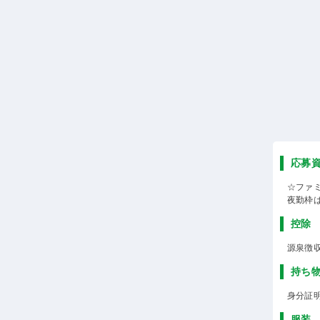
応募
☆ファ
夜勤枠
控除
源泉徴
持ち
身分証
服装