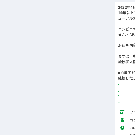
2022年
10年以
ューアル
コンビニ
★:*:・
お仕事内
まずは、
経験者大
■応募ア
経験した
フ
コ
20