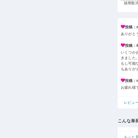
採用取消 
投稿：m*
ありがと
投稿：6*
いくつか
きました
もし可能
もありが
投稿：m*
お疲れ様
レビュ
こんな単
もっと