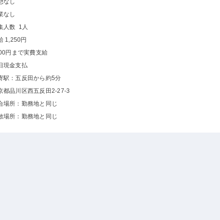
憩なし
業なし
集人数 1人
 1,250円
000円まで実費支給
日現金支払
寄駅：五反田から約5分
京都品川区西五反田2-27-3
合場所：勤務地と同じ
散場所：勤務地と同じ