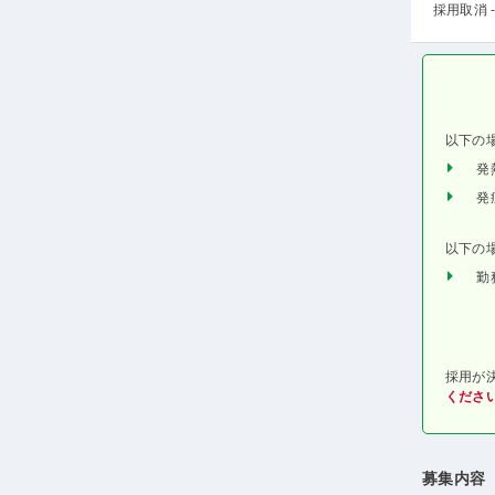
採用取消 -
以下の
発
発
以下の
勤
採用が
くださ
募集内容