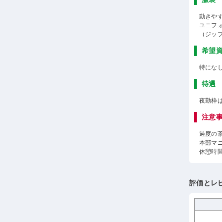
動きや
ユニフ
（ジッ
希望
特にな
待遇
夜勤枠
注意
過度の
本部マ
休憩時
評価とレ