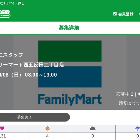
軽な1日バイト探し
会員登録
募集詳細
ニスタッフ
リーマート西五反田二丁目店
06/08（日） 08:00～13:00
応募中 2 |
締切まで：0
募集終了
131
4
0
0