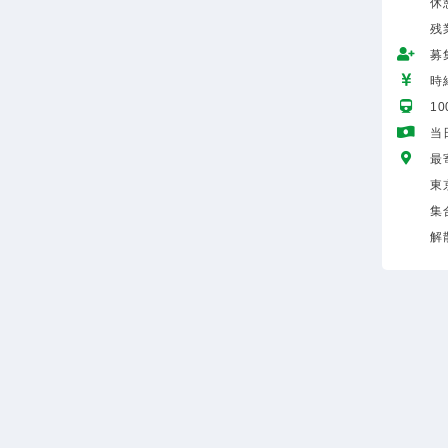
休
残
募
時給
1
当
最
東
集
解