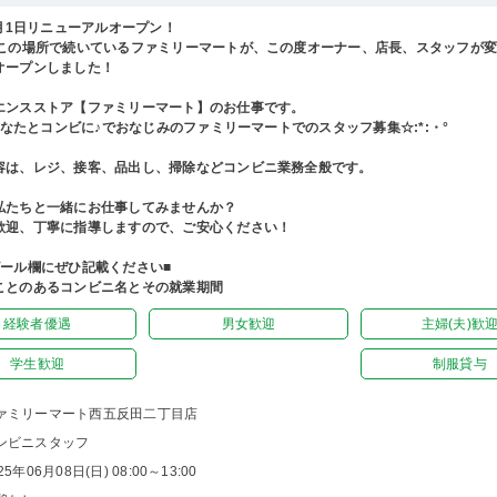
4月1日リニューアルオープン！
上この場所で続いているファミリーマートが、この度オーナー、店長、スタッフが
オープンしました！
エンスストア【ファミリーマート】のお仕事です。
°あなたとコンビに♪でおなじみのファミリーマートでのスタッフ募集☆:*:・°
容は、レジ、接客、品出し、掃除などコンビニ業務全般です。
私たちと一緒にお仕事してみませんか？
歓迎、丁寧に指導しますので、ご安心ください！
ピール欄にぜひ記載ください■
ことのあるコンビニ名とその就業期間
経験者優遇
男女歓迎
主婦(夫)歓
学生歓迎
制服貸与
ァミリーマート西五反田二丁目店
ンビニスタッフ
25年06月08日(日) 08:00～13:00