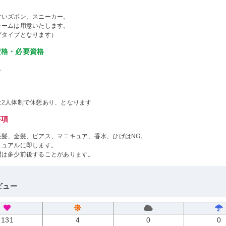
すいズボン、スニーカー。
ォームは用意いたします。
プタイプとなります）
資格・必要資格
し
は2人体制で休憩あり、となります
事項
茶髪、金髪、ピアス、マニキュア、香水、ひげはNG。
ニュアルに即します。
間は多少前後することがあります。
ビュー
131
4
0
0