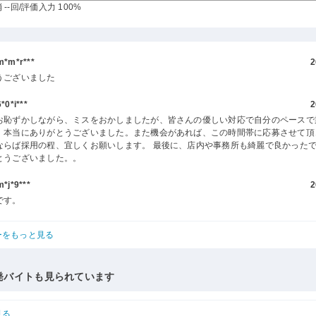
--回
/評価入力 100%
m*r***
2
うございました
0*i***
2
お恥ずかしながら、ミスをおかしましたが、皆さんの優しい対応で自分のペースで
。本当にありがとうございました。また機会があれば、この時間帯に応募させて頂
ならば採用の程、宜しくお願いします。 最後に、店内や事務所も綺麗で良かったで
とうございました。。
j*9***
2
です。
ーをもっと見る
発バイトも見られています
見る