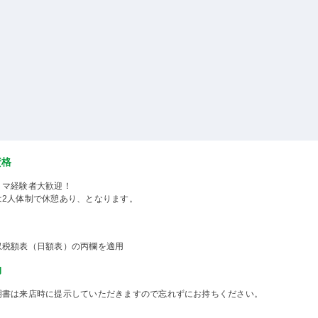
資格
ミマ経験者大歓迎！
は2人体制で休憩あり、となります。
収税額表（日額表）の丙欄を適用
物
明書は来店時に提示していただきますので忘れずにお持ちください。