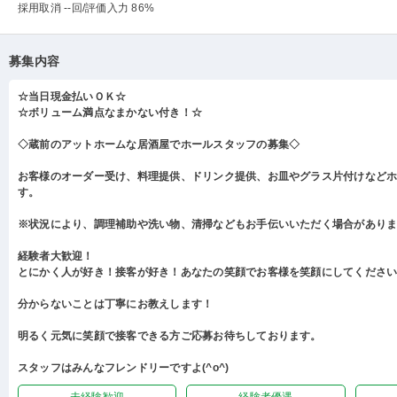
採用取消 --回
/評価入力 86%
募集内容
☆当日現金払いＯＫ☆
☆ボリューム満点なまかない付き！☆
◇蔵前のアットホームな居酒屋でホールスタッフの募集◇
お客様のオーダー受け、料理提供、ドリンク提供、お皿やグラス片付けなど
す。
※状況により、調理補助や洗い物、清掃などもお手伝いいただく場合があり
経験者大歓迎！
とにかく人が好き！接客が好き！あなたの笑顔でお客様を笑顔にしてくださ
分からないことは丁寧にお教えします！
明るく元気に笑顔で接客できる方ご応募お待ちしております。
スタッフはみんなフレンドリーですよ(^o^)