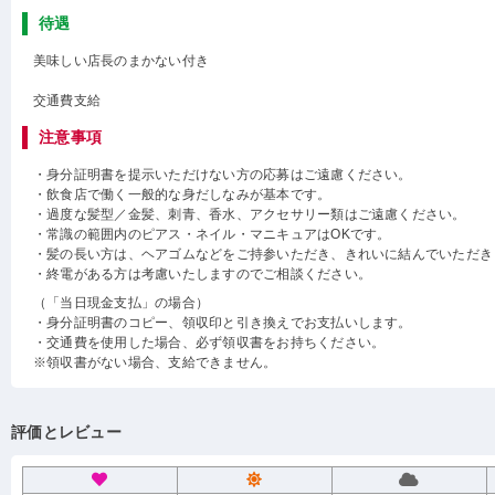
待遇
美味しい店長のまかない付き
交通費支給
注意事項
・身分証明書を提示いただけない方の応募はご遠慮ください。
・飲食店で働く一般的な身だしなみが基本です。
・過度な髪型／金髪、刺青、香水、アクセサリー類はご遠慮ください。
・常識の範囲内のピアス・ネイル・マニキュアはOKです。
・髪の長い方は、ヘアゴムなどをご持参いただき、きれいに結んでいただき
・終電がある方は考慮いたしますのでご相談ください。
（「当日現金支払」の場合）
・身分証明書のコピー、領収印と引き換えでお支払いします。
・交通費を使用した場合、必ず領収書をお持ちください。
※領収書がない場合、支給できません。
評価とレビュー