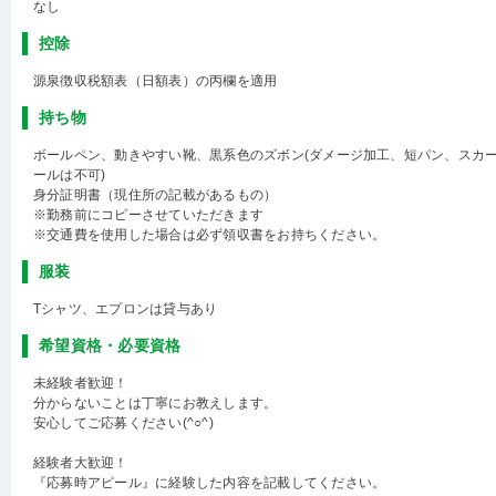
なし
控除
源泉徴収税額表（日額表）の丙欄を適用
持ち物
ボールペン、動きやすい靴、黒系色のズボン(ダメージ加工、短パン、スカ
ールは不可)
身分証明書（現住所の記載があるもの）
※勤務前にコピーさせていただきます
※交通費を使用した場合は必ず領収書をお持ちください。
服装
Tシャツ、エプロンは貸与あり
希望資格・必要資格
未経験者歓迎！
分からないことは丁寧にお教えします。
安心してご応募ください(^○^)
経験者大歓迎！
『応募時アピール』に経験した内容を記載してください。