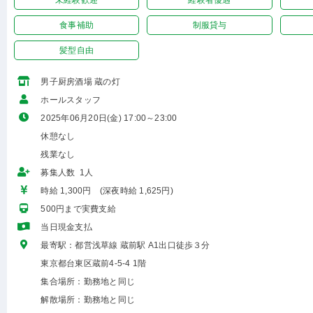
未経験歓迎
経験者優遇
食事補助
制服貸与
髪型自由
男子厨房酒場 蔵の灯
ホールスタッフ
2025年06月20日(金) 17:00～23:00
休憩なし
残業なし
募集人数 1人
時給 1,300円 (深夜時給 1,625円)
500円まで実費支給
当日現金支払
最寄駅：都営浅草線 蔵前駅 A1出口徒歩３分
東京都台東区蔵前4-5-4 1階
集合場所：勤務地と同じ
解散場所：勤務地と同じ