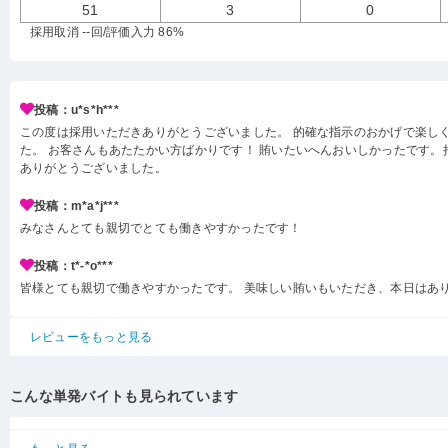
51
3
0
採用取消 --回
/評価入力 86%
投稿：u*s*h***
この度は採用いただきありがとうございました。 的確な指示のおかげで楽し
た。 お客さんもあたたかい方ばかりです！ 賄いたいへんおいしかったです。
ありがとうございました。
投稿：m*a*j***
みなさんとても親切でとても働きやすかったです！
投稿：t*-*o***
皆様とても親切で働きやすかったです。 美味しい賄いもいただき、本日はあ
レビューをもっと見る
こんな単発バイトも見られています