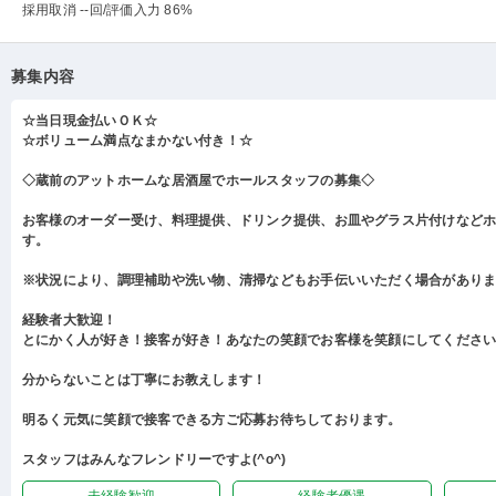
採用取消 --回
/評価入力 86%
募集内容
☆当日現金払いＯＫ☆
☆ボリューム満点なまかない付き！☆
◇蔵前のアットホームな居酒屋でホールスタッフの募集◇
お客様のオーダー受け、料理提供、ドリンク提供、お皿やグラス片付けなど
す。
※状況により、調理補助や洗い物、清掃などもお手伝いいただく場合があり
経験者大歓迎！
とにかく人が好き！接客が好き！あなたの笑顔でお客様を笑顔にしてくださ
分からないことは丁寧にお教えします！
明るく元気に笑顔で接客できる方ご応募お待ちしております。
スタッフはみんなフレンドリーですよ(^o^)