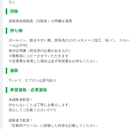
なし
控除
源泉徴収税額表（日額表）の丙欄を適用
持ち物
ボールペン、動きやすい靴、黒系色のズボン(ダメージ加工、短パン、スカ
ールは不可)
身分証明書（現住所の記載があるもの）
※勤務前にコピーさせていただきます
※交通費を使用した場合は必ず領収書をお持ちください。
服装
Tシャツ、エプロンは貸与あり
希望資格・必要資格
未経験者歓迎！
分からないことは丁寧にお教えします。
安心してご応募ください(^○^)
経験者大歓迎！
『応募時アピール』に経験した内容を記載してください。