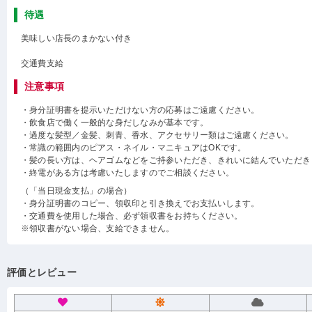
待遇
美味しい店長のまかない付き
交通費支給
注意事項
・身分証明書を提示いただけない方の応募はご遠慮ください。
・飲食店で働く一般的な身だしなみが基本です。
・過度な髪型／金髪、刺青、香水、アクセサリー類はご遠慮ください。
・常識の範囲内のピアス・ネイル・マニキュアはOKです。
・髪の長い方は、ヘアゴムなどをご持参いただき、きれいに結んでいただき
・終電がある方は考慮いたしますのでご相談ください。
（「当日現金支払」の場合）
・身分証明書のコピー、領収印と引き換えでお支払いします。
・交通費を使用した場合、必ず領収書をお持ちください。
※領収書がない場合、支給できません。
評価とレビュー