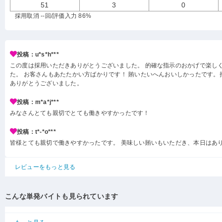
51
3
0
採用取消 --回
/評価入力 86%
投稿：u*s*h***
この度は採用いただきありがとうございました。 的確な指示のおかげで楽し
た。 お客さんもあたたかい方ばかりです！ 賄いたいへんおいしかったです。
ありがとうございました。
投稿：m*a*j***
みなさんとても親切でとても働きやすかったです！
投稿：t*-*o***
皆様とても親切で働きやすかったです。 美味しい賄いもいただき、本日はあ
レビューをもっと見る
こんな単発バイトも見られています