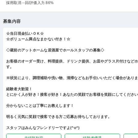
採用取消 --回
/評価入力 86%
募集内容
☆当日現金払いＯＫ☆
☆ボリューム満点なまかない付き！☆
◇蔵前のアットホームな居酒屋でホールスタッフの募集◇
お客様のオーダー受け、料理提供、ドリンク提供、お皿やグラス片付けなど
す。
※状況により、調理補助や洗い物、清掃などもお手伝いいただく場合があり
経験者大歓迎！
とにかく人が好き！接客が好き！あなたの笑顔でお客様を笑顔にしてくださ
分からないことは丁寧にお教えします！
明るく元気に笑顔で接客できる方ご応募お待ちしております。
スタッフはみんなフレンドリーですよ(^o^)