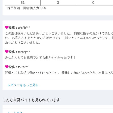
51
3
0
採用取消 --回
/評価入力 86%
投稿：u*s*h***
この度は採用いただきありがとうございました。 的確な指示のおかげで楽し
た。 お客さんもあたたかい方ばかりです！ 賄いたいへんおいしかったです。
ありがとうございました。
投稿：m*a*j***
みなさんとても親切でとても働きやすかったです！
投稿：t*-*o***
皆様とても親切で働きやすかったです。 美味しい賄いもいただき、本日はあ
レビューをもっと見る
こんな単発バイトも見られています