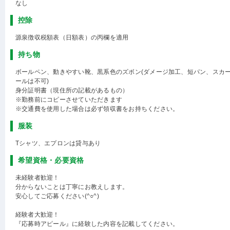
なし
控除
源泉徴収税額表（日額表）の丙欄を適用
持ち物
ボールペン、動きやすい靴、黒系色のズボン(ダメージ加工、短パン、スカ
ールは不可)
身分証明書（現住所の記載があるもの）
※勤務前にコピーさせていただきます
※交通費を使用した場合は必ず領収書をお持ちください。
服装
Tシャツ、エプロンは貸与あり
希望資格・必要資格
未経験者歓迎！
分からないことは丁寧にお教えします。
安心してご応募ください(^○^)
経験者大歓迎！
『応募時アピール』に経験した内容を記載してください。