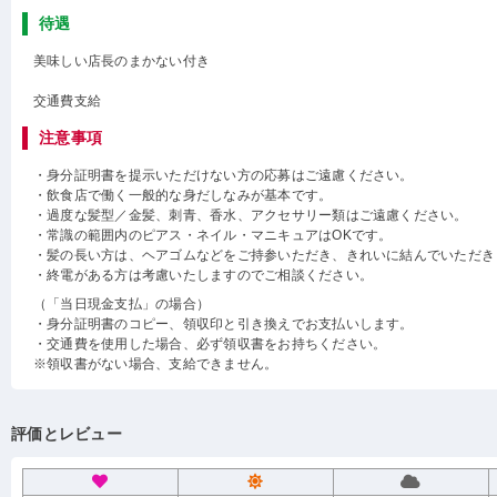
待遇
美味しい店長のまかない付き
交通費支給
注意事項
・身分証明書を提示いただけない方の応募はご遠慮ください。
・飲食店で働く一般的な身だしなみが基本です。
・過度な髪型／金髪、刺青、香水、アクセサリー類はご遠慮ください。
・常識の範囲内のピアス・ネイル・マニキュアはOKです。
・髪の長い方は、ヘアゴムなどをご持参いただき、きれいに結んでいただき
・終電がある方は考慮いたしますのでご相談ください。
（「当日現金支払」の場合）
・身分証明書のコピー、領収印と引き換えでお支払いします。
・交通費を使用した場合、必ず領収書をお持ちください。
※領収書がない場合、支給できません。
評価とレビュー