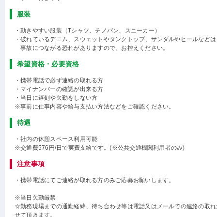
服装
・動きやすい服装（Tシャツ、チノパン、スニーカー）
・破れているデニム、スウェットやタンクトップ、サンダルやヒールなどは
事故につながる恐れがありますので、お控えください。
希望資格・必要資格
・携帯電話で必ず連絡の取れる方
・マイナンバーの確認が出来る方
・当日に遅刻や欠勤をしない方
※事前に仕事内容や給与支払い方法などをご確認ください。
待遇
・社内の休憩スペース利用可能
※交通費576円/日で実費支給です。(※公共交通機関利用者のみ)
注意事項
・携帯電話にてご連絡が取れる方のみご応募お願いします。
※当日欠勤厳禁
☆勤務現場までの通勤経緯、待ち合わせ等は電話又はメールでの連絡の取れ
せて頂きます。