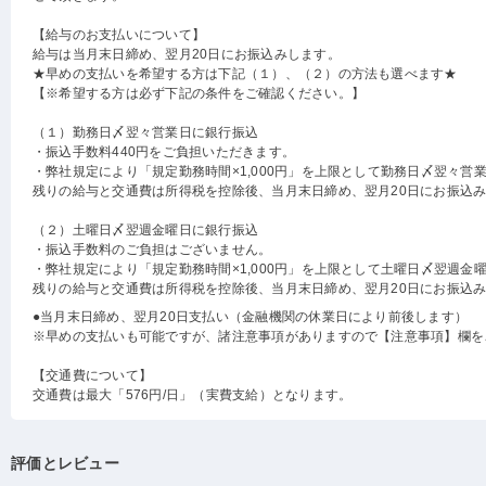
【給与のお支払いについて】
給与は当月末日締め、翌月20日にお振込みします。
★早めの支払いを希望する方は下記（１）、（２）の方法も選べます★
【※希望する方は必ず下記の条件をご確認ください。】
（１）勤務日〆翌々営業日に銀行振込
・振込手数料440円をご負担いただきます。
・弊社規定により「規定勤務時間×1,000円」を上限として勤務日〆翌々営
残りの給与と交通費は所得税を控除後、当月末日締め、翌月20日にお振込
（２）土曜日〆翌週金曜日に銀行振込
・振込手数料のご負担はございません。
・弊社規定により「規定勤務時間×1,000円」を上限として土曜日〆翌週金
残りの給与と交通費は所得税を控除後、当月末日締め、翌月20日にお振込
●当月末日締め、翌月20日支払い（金融機関の休業日により前後します）
※早めの支払いも可能ですが、諸注意事項がありますので【注意事項】欄を
【交通費について】
交通費は最大「576円/日」（実費支給）となります。
評価とレビュー