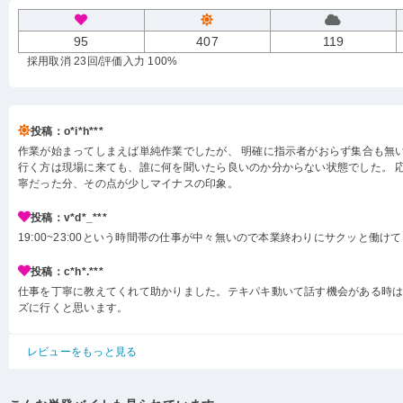
95
407
119
採用取消 23回
/評価入力 100%
投稿：o*i*h***
作業が始まってしまえば単純作業でしたが、 明確に指示者がおらず集合も無
行く方は現場に来ても、誰に何を聞いたら良いのか分からない状態でした。 
寧だった分、その点が少しマイナスの印象。
投稿：v*d*_***
19:00~23:00という時間帯の仕事が中々無いので本業終わりにサクッと働け
投稿：c*h*.***
仕事を丁寧に教えてくれて助かりました。テキパキ動いて話す機会がある時
ズに行くと思います。
レビューをもっと見る