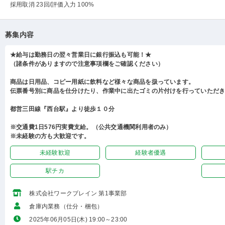
採用取消 23回
/評価入力 100%
募集内容
★給与は勤務日の翌々営業日に銀行振込も可能！★
（諸条件がありますので注意事項欄をご確認ください）
商品は日用品、コピー用紙に飲料など様々な商品を扱っています。
伝票番号別に商品を仕分けたり、作業中に出たゴミの片付けを行っていただ
都営三田線『西台駅』より徒歩１０分
※交通費1日576円実費支給。（公共交通機関利用者のみ）
※未経験の方も大歓迎です。
未経験歓迎
経験者優遇
駅チカ
株式会社ワークブレイン 第1事業部
倉庫内業務（仕分・梱包）
2025年06月05日(木) 19:00～23:00