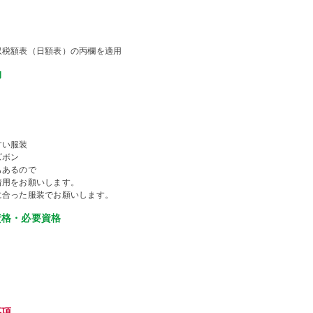
収税額表（日額表）の丙欄を適用
物
すい服装
ズボン
もあるので
着用をお願いします。
に合った服装でお願いします。
資格・必要資格
事項