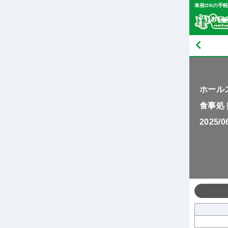
単発OKの手
ホール
食事処 
2025/