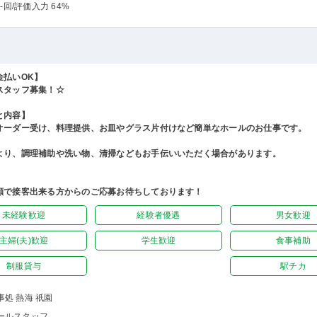
-回
/評価入力 64%
金払いOK】
スタッフ募集！☆
と内容】
オーダー受け、料理提供、お皿やグラス片付けなど簡単なホールのお仕事です。
より、調理補助や洗い物、清掃などもお手伝いいただく場合があります。
顔で接客出来る方からのご応募お待ちしております！
未経験歓迎
経験者優遇
男女歓迎
主婦(夫)歓迎
学生歓迎
食事補助
制服貸与
駅チカ
事処 熱海 祇園
ールスタッフ