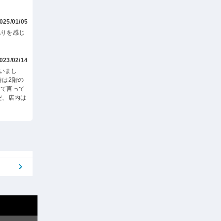
025/01/05
配りを感じ
023/02/14
いまし
時は2階の
って言って
だ、店内は