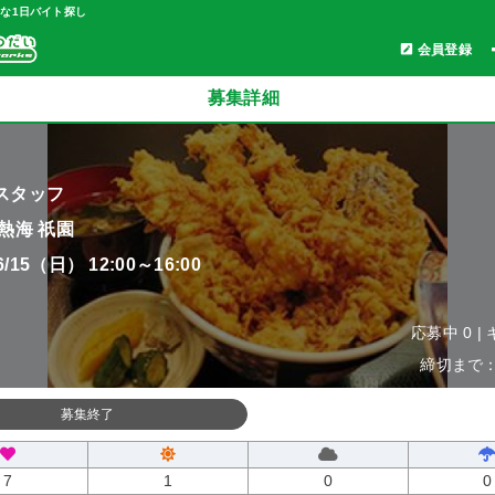
軽な1日バイト探し
会員登録
募集詳細
スタッフ
熱海 祇園
06/15（日） 12:00～16:00
応募中 0 |
締切まで：0
募集終了
7
1
0
0