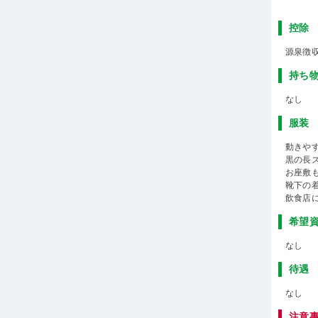
控除
源泉徴
持ち
なし
服装
動きや
黒の長
お座敷
靴下の
飲食店
希望
なし
待遇
なし
注意