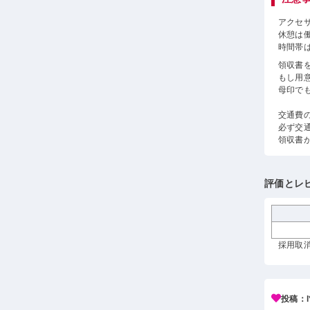
アクセ
休憩は
時間帯
領収書
もし用
母印で
交通費
必ず交
領収書
評価とレ
採用取消 
投稿：l*