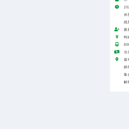
20
休
残
募
時給
8
当
最
静
集
解