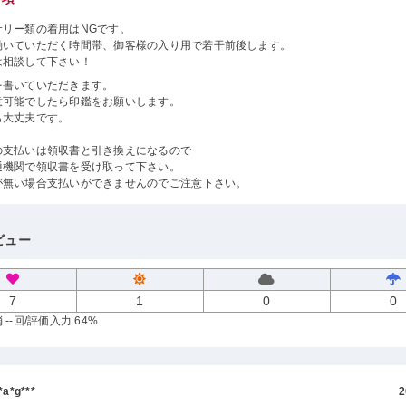
サリー類の着用はNGです。
働いていただく時間帯、御客様の入り用で若干前後します。
は相談して下さい！
を書いていただきます。
意可能でしたら印鑑をお願いします。
も大丈夫です。
の支払いは領収書と引き換えになるので
通機関で領収書を受け取って下さい。
が無い場合支払いができませんのでご注意下さい。
ビュー
7
1
0
0
--回
/評価入力 64%
a*g***
2