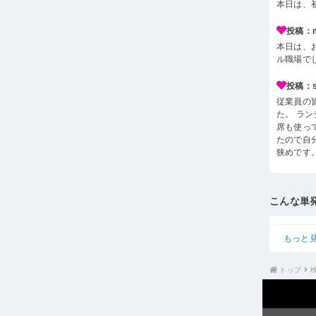
本日は、
投稿：m*
本日は、
ル職場で
投稿：s*
従業員の
た。 ラ
席も使っ
たので自
狭めです
こんな単
もっと
トップ