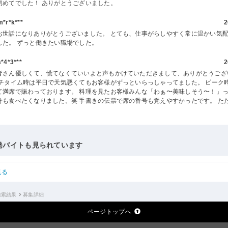
初めてでした！ ありがとうございました。
r*k***
2
お世話になりありがとうございました。 とても、仕事がらしやすく常に温かい気
した。 ずっと働きたい職場でした。
4*3***
2
皆さん優しくて、慌てなくていいよと声もかけていただきまして、ありがとうござ
ンチタイム時は平日で天気悪くてもお客様がずっといらっしゃってました。 ピーク
て満席で賑わっております。 料理を見たお客様みんな「わぁ〜美味しそう〜！」
分も食べたくなりました。笑 手書きの伝票で席の番号も覚えやすかったです。 た
。
発バイトも見られています
見る
検索結果
募集詳細
ページトップへ