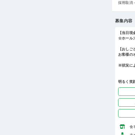
採用取消 -
募集内容
【当日現
☆ホール
【おしご
お客様の
※状況に
明るく笑
食
ホ