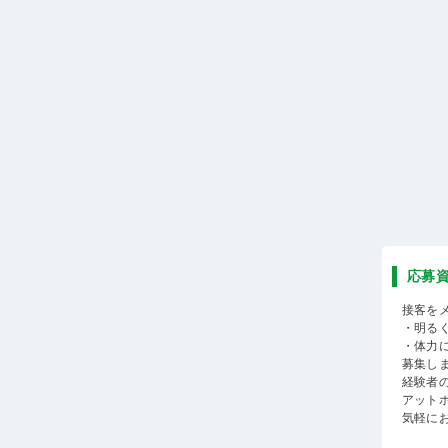
応募
接客を
・明る
・体力
募集し
経験者
アット
気軽に