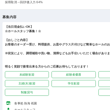
採用取消 --回
/評価入力 64%
募集内容
【当日現金払いOK】
☆ホールスタッフ募集！☆
【おしごと内容】
お客様のオーダー受け、料理提供、お皿やグラス片付けなど簡単なホールの
※状況により、調理補助や洗い物、清掃などもお手伝いいただく場合があり
明るく笑顔で接客出来る方からのご応募お待ちしております！
未経験歓迎
経験者優遇
主婦(夫)歓迎
学生歓迎
制服貸与
食事処 熱海 祇園
ホールスタッフ