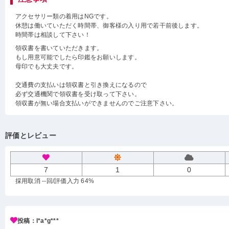
アクセサリー類の着用はNGです。
休憩は働いていただく時間帯、御客様の入り用で若干前後します。
時間帯は相談して下さい！
領収書を書いていただきます。
もし用意可能でしたら印鑑をお願いします。
母印でも大丈夫です。
交通費の支払いは領収書と引き換えになるので
必ず交通機関で領収書を受け取って下さい。
領収書が無い場合支払いができませんのでご注意下さい。
評価とレビュー
7
1
0
採用取消 --回
/評価入力 64%
投稿：l*a*g***