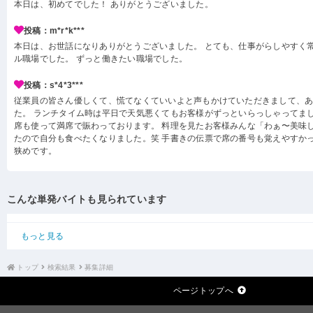
本日は、初めてでした！ ありがとうございました。
投稿：m*r*k***
本日は、お世話になりありがとうございました。 とても、仕事がらしやすく
ル職場でした。 ずっと働きたい職場でした。
投稿：s*4*3***
従業員の皆さん優しくて、慌てなくていいよと声もかけていただきまして、
た。 ランチタイム時は平日で天気悪くてもお客様がずっといらっしゃってまし
席も使って満席で賑わっております。 料理を見たお客様みんな「わぁ〜美味
たので自分も食べたくなりました。笑 手書きの伝票で席の番号も覚えやすかっ
狭めです。
こんな単発バイトも見られています
もっと見る
トップ
検索結果
募集詳細
ページトップへ