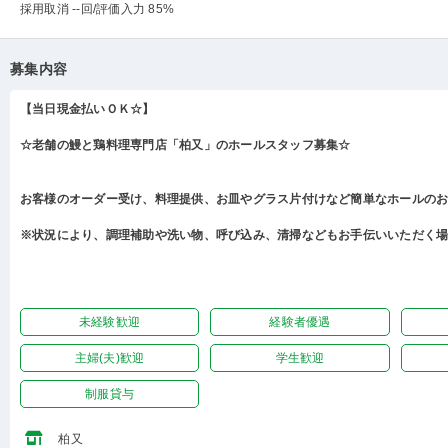
採用取消 --回
/評価入力 85%
募集内容
【当日現金払いＯＫ☆】
☆老舗の鰻と鶏料理専門店「柏又」のホールスタッフ募集☆
お客様のオーダー受け、料理提供、お皿やグラス片付けなど簡単なホールの
※状況により、調理補助や洗い物、呼び込み、清掃などもお手伝いいただく
未経験歓迎
経験者優遇
主婦(夫)歓迎
学生歓迎
制服貸与
柏又