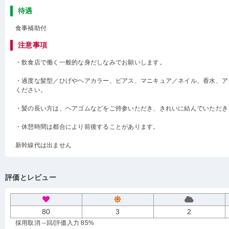
待遇
食事補助付
注意事項
・飲食店で働く一般的な身だしなみでお願いします。
・過度な髪型／ひげやヘアカラー、ピアス、マニキュア／ネイル、香水、ア
ください。
・髪の長い方は、ヘアゴムなどをご持参いただき、きれいに結んでいただき
・休憩時間は都合により前後することがあります。
新幹線代は出ません
評価とレビュー
80
3
2
採用取消 --回
/評価入力 85%