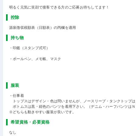
明るく元気に笑顔で接客できる方のご応募お待ちしてます！
控除
源泉徴収税額表（日額表）の丙欄を適用
持ち物
・印鑑（スタンプ式可）
・ボールペン、メモ帳、マスク
服装
・仕事着
トップスはデザイン・色は問いませんが、ノースリーブ・タンクトップは
ボトムスは黒・紺色のパンツを着用下さい。（デニム・ハーフパンツはＮ
※どちらも動きやすい服装が良いです。
希望資格・必要資格
なし