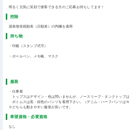
明るく元気に笑顔で接客できる方のご応募お待ちしてます！
控除
源泉徴収税額表（日額表）の丙欄を適用
持ち物
・印鑑（スタンプ式可）
・ボールペン、メモ帳、マスク
服装
・仕事着
トップスはデザイン・色は問いませんが、ノースリーブ・タンクトップは
ボトムスは黒・紺色のパンツを着用下さい。（デニム・ハーフパンツはＮ
※どちらも動きやすい服装が良いです。
希望資格・必要資格
なし