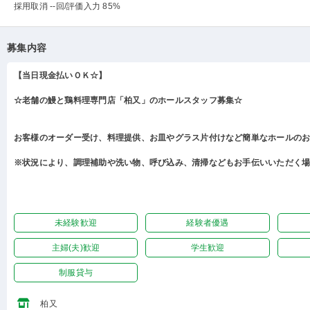
採用取消 --回
/評価入力 85%
募集内容
【当日現金払いＯＫ☆】
☆老舗の鰻と鶏料理専門店「柏又」のホールスタッフ募集☆
お客様のオーダー受け、料理提供、お皿やグラス片付けなど簡単なホールの
※状況により、調理補助や洗い物、呼び込み、清掃などもお手伝いいただく
未経験歓迎
経験者優遇
主婦(夫)歓迎
学生歓迎
制服貸与
柏又