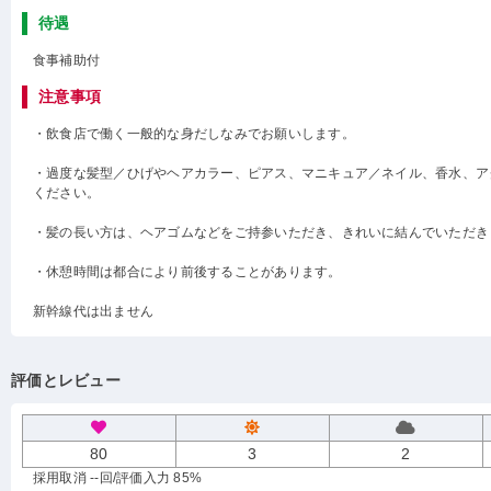
待遇
食事補助付
注意事項
・飲食店で働く一般的な身だしなみでお願いします。
・過度な髪型／ひげやヘアカラー、ピアス、マニキュア／ネイル、香水、ア
ください。
・髪の長い方は、ヘアゴムなどをご持参いただき、きれいに結んでいただき
・休憩時間は都合により前後することがあります。
新幹線代は出ません
評価とレビュー
80
3
2
採用取消 --回
/評価入力 85%