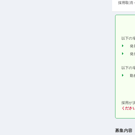
採用取消 -
以下の
発
発
以下の
勤
採用が
くださ
募集内容