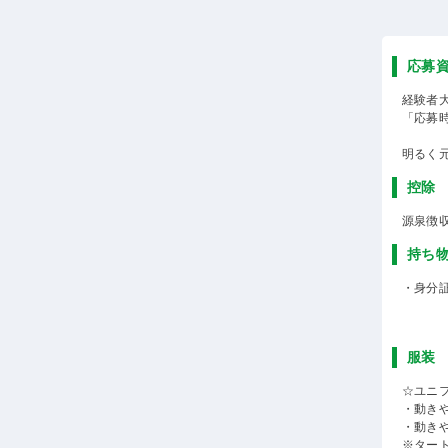
応募
経験者
「応募
明るく
控除
源泉徴
持ち
・身分
服装
☆ユニ
・動き
・動き
※ター