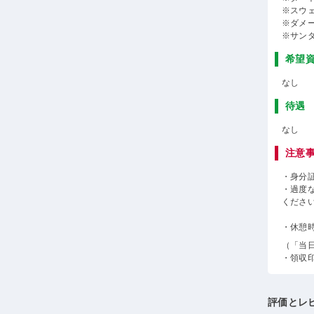
※スウ
※ダメ
※サン
希望
なし
待遇
なし
注意
・身分
・過度
くださ
・休憩
（「当
・領収
評価とレ