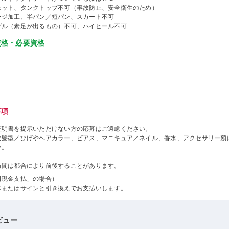
ェット、タンクトップ不可（事故防止、安全衛生のため）
ージ加工、半パン／短パン、スカート不可
ダル（素足が出るもの）不可、ハイヒール不可
資格・必要資格
事項
証明書を提示いただけない方の応募はご遠慮ください。
な髪型／ひげやヘアカラー、ピアス、マニキュア／ネイル、香水、アクセサリー類
い。
時間は都合により前後することがあります。
日現金支払」の場合）
印またはサインと引き換えでお支払いします。
ビュー