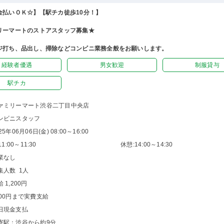
金払いＯＫ☆】【駅チカ徒歩10分！】
リーマートのストアスタッフ募集★
ジ打ち、品出し、掃除などコンビニ業務全般をお願いします。
経験者優遇
男女歓迎
制服貸与
駅チカ
ァミリーマート渋谷二丁目中央店
ンビニスタッフ
25年06月06日(金) 08:00～16:00
1:00～11:30
休憩:14:00～14:30
業なし
集人数 1人
 1,200円
200円まで実費支給
日現金支払
寄駅：渋谷から約9分