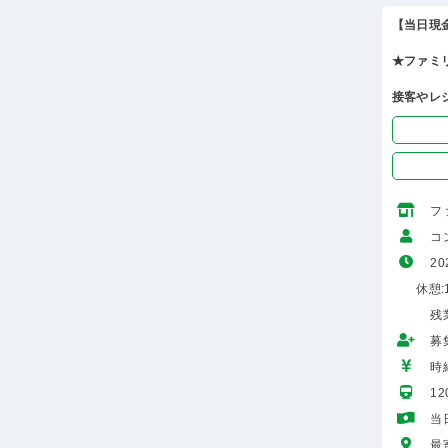
【当日現
★ファミ
接客やレ
フ
コ
20
休憩:1
残
募
時給
1
当
最