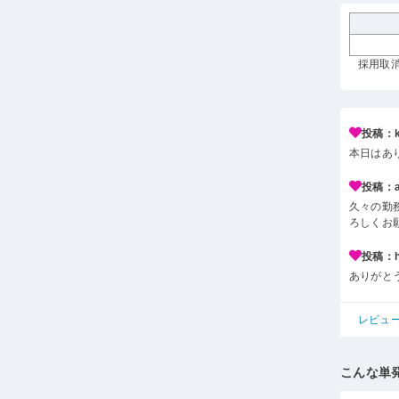
採用取消 
投稿：k*
本日はあ
投稿：a*
久々の勤
ろしくお
投稿：h*
ありがと
レビュ
こんな単