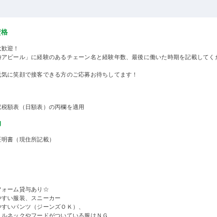
資格
大歓迎！
時アピール」に経験のあるチェーン名と経験年数、最後に働いた時期を記載してく
元気に笑顔で接客できる方のご応募お待ちしてます！
収税額表（日額表）の丙欄を適用
物
証明書（現住所記載）
フォーム貸与あり☆
やすい服装、スニーカー
やすいパンツ（ジーンズＯＫ）、
トルネックやフードがついている服はＮＧ