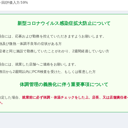
-回
/評価入力 59%
新型コロナウイルス感染症拡大防止について
場合には、応募および勤務を控えていただきますようお願いします。
熱及び微熱・体調不良等の症状がある方
症者と同じ施設で勤務していたことがわかり、2週間経過していない方
場合には、就業した店舗へご連絡をお願いします。
務日から2週間以内にPCR検査を受けた、もしくは罹患した方
体調管理の義務化に伴う重要事項について
決定した場合、
就業前に必ず体調・体温チェックをした上、店長、又は店舗責任者
い。