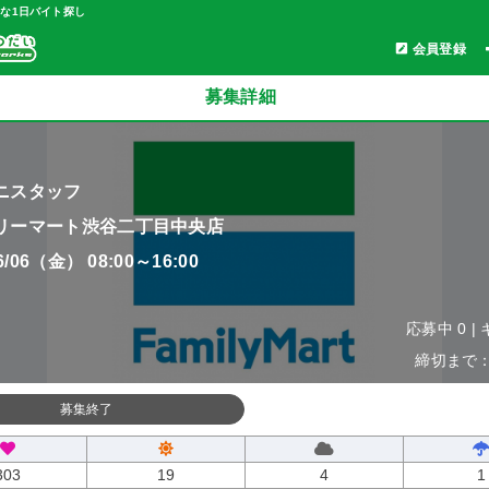
軽な1日バイト探し
会員登録
募集詳細
ニスタッフ
リーマート渋谷二丁目中央店
06/06（金） 08:00～16:00
応募中 0 |
締切まで：0
募集終了
303
19
4
1