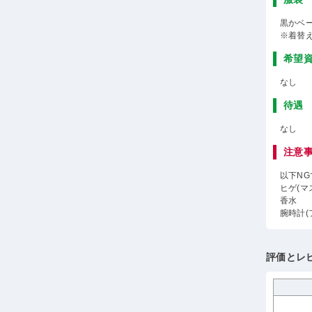
黒かベ
※着替
希望
なし
待遇
なし
注意
以下NG
ヒゲ(マ
香水
腕時計(
評価とレ