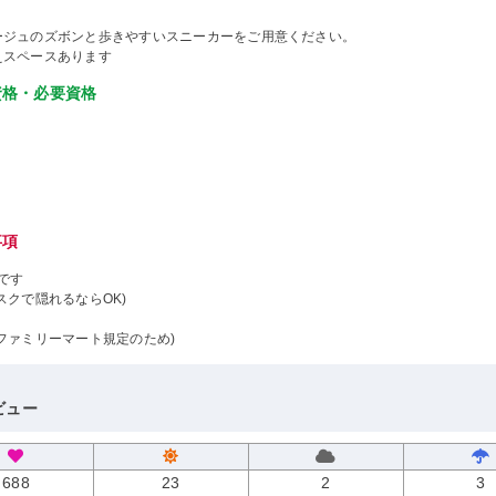
ージュのズボンと歩きやすいスニーカーをご用意ください。
えスペースあります
資格・必要資格
事項
です
スクで隠れるならOK)
ファミリーマート規定のため)
ビュー
688
23
2
3