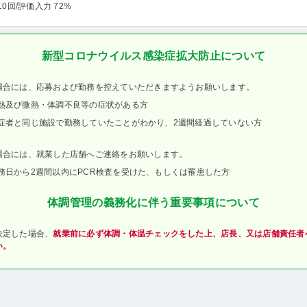
10回
/評価入力 72%
新型コロナウイルス感染症拡大防止について
場合には、応募および勤務を控えていただきますようお願いします。
熱及び微熱・体調不良等の症状がある方
症者と同じ施設で勤務していたことがわかり、2週間経過していない方
場合には、就業した店舗へご連絡をお願いします。
務日から2週間以内にPCR検査を受けた、もしくは罹患した方
体調管理の義務化に伴う重要事項について
決定した場合、
就業前に必ず体調・体温チェックをした上、店長、又は店舗責任者
い。