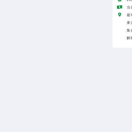
当
最
東
集
解