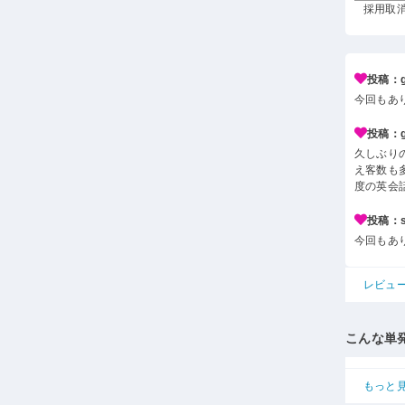
採用取消
投稿：g*
今回もあ
投稿：g*
久しぶり
え客数も
度の英会
投稿：s*
今回もあ
レビュ
こんな単
もっと