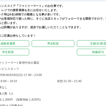
エンスストア『ファミリーマート』のお仕事です。
、レジでの接客業務を主にお任せいたします。
ピーク時は6名)体制での勤務となる事が多いです。
やお客様対応で困った時に、すぐに当店スタッフがフォローできる環境ですので、
ると思います。
らは距離がありますが、徒歩でお越しいただくこともできます。
のご応募お待ちしています！
経験者優遇
男女歓迎
主婦(夫)歓
学生歓迎
制服貸与
ァミリーマート新宿中央公園店
ンビニスタッフ
25年06月08日(日) 17:00～23:00
9:00～19:10
休憩:21:30～21:40
業なし
集人数 1人
 1,300円 (深夜時給 1,625円)
000円まで実費支給