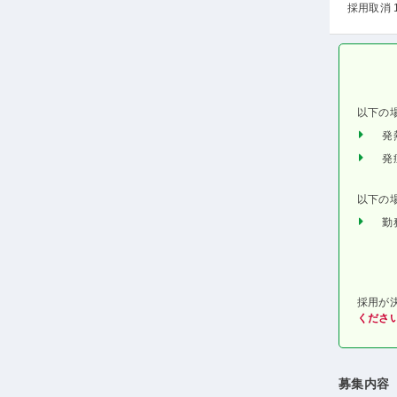
採用取消 
以下の
発
発
以下の
勤
採用が
くださ
募集内容