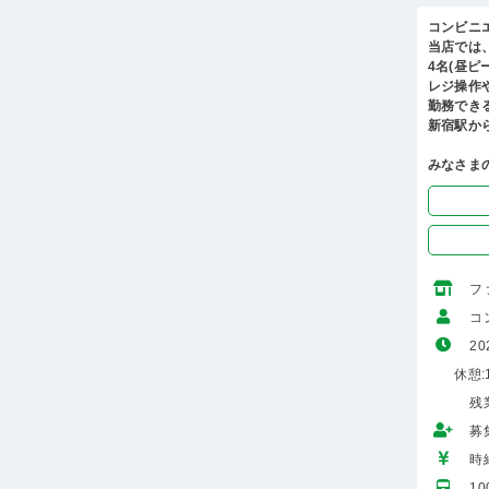
コンビニ
当店では
4名(昼
レジ操作
勤務でき
新宿駅か
みなさま
フ
コ
20
休憩:1
残
募
時給
1