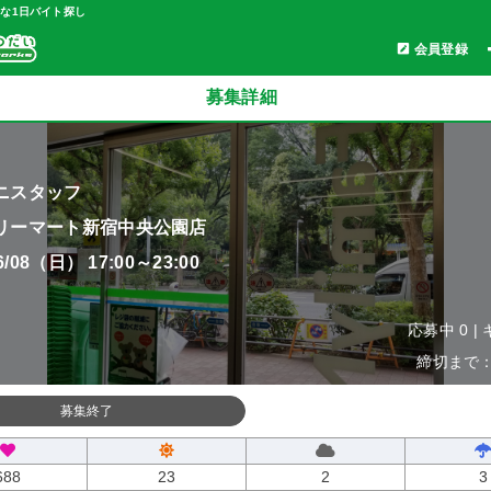
軽な1日バイト探し
会員登録
募集詳細
ニスタッフ
リーマート新宿中央公園店
06/08（日） 17:00～23:00
応募中 0 |
締切まで：0
募集終了
688
23
2
3