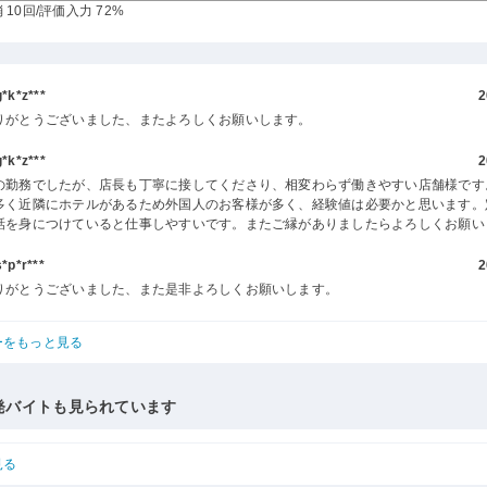
 10回
/評価入力 72%
k*z***
2
りがとうございました、またよろしくお願いします。
k*z***
2
の勤務でしたが、店長も丁寧に接してくださり、相変わらず働きやすい店舗様です
多く近隣にホテルがあるため外国人のお客様が多く、経験値は必要かと思います。
話を身につけていると仕事しやすいです。またご縁がありましたらよろしくお願い
p*r***
2
りがとうございました、また是非よろしくお願いします。
ーをもっと見る
発バイトも見られています
見る