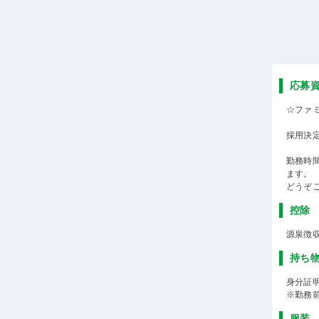
応募
☆ファ
採用決
勤務時
ます。
どうぞ
控除
源泉徴
持ち
身分証明
※勤務
服装