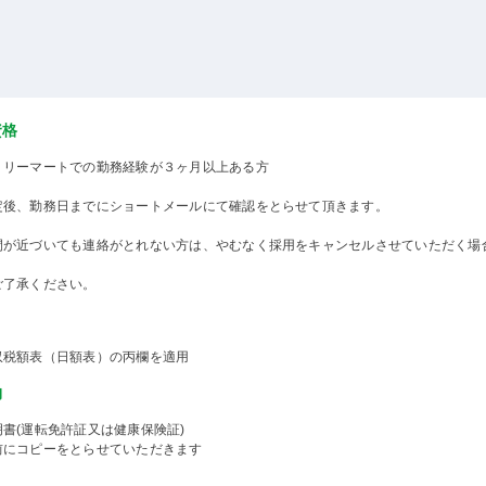
資格
ミリーマートでの勤務経験が３ヶ月以上ある方
定後、勤務日までにショートメールにて確認をとらせて頂きます。
間が近づいても連絡がとれない方は、やむなく採用をキャンセルさせていただく場
ご了承ください。
収税額表（日額表）の丙欄を適用
物
書(運転免許証又は健康保険証)
前にコピーをとらせていただきます