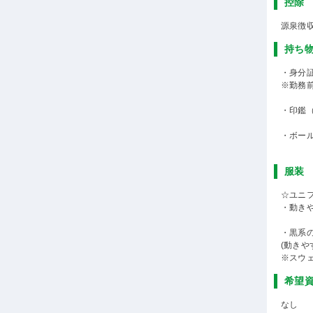
控除
源泉徴
持ち
・身分
※勤務
・印鑑
・ボー
服装
☆ユニ
・動き
・黒系
(動き
※スウ
希望
なし