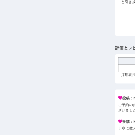
と引き
評価とレ
採用取消
投稿：n*
ご予約の
ざいまし
投稿：k*
丁寧に教