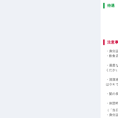
待遇
注意
・身分
・飲食
・過度
くださ
・清潔
はＯＫ
・髪の
・休憩
（「当
・身分