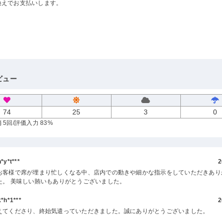
換えでお支払いします。
ビュー
74
25
3
0
 5回
/評価入力 83%
y*t***
2
お客様で席が埋まり忙しくなる中、店内での動きや細かな指示をしていただきあり
た。 美味しい賄いもありがとうございました。
h*1***
2
えてくださり、終始気遣っていただきました。誠にありがとうございました。