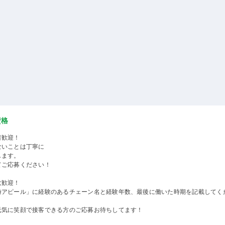
資格
者歓迎！
ないことは丁寧に
します。
てご応募ください！
大歓迎！
時アピール」に経験のあるチェーン名と経験年数、最後に働いた時期を記載してく
元気に笑顔で接客できる方のご応募お待ちしてます！