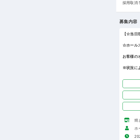
採用取消 
募集内容
【☆当日
☆ホール
お客様の
※状況に
焼
ホ
20