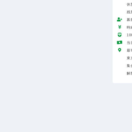
休
残
募
時給
1
当
最
東
集
解