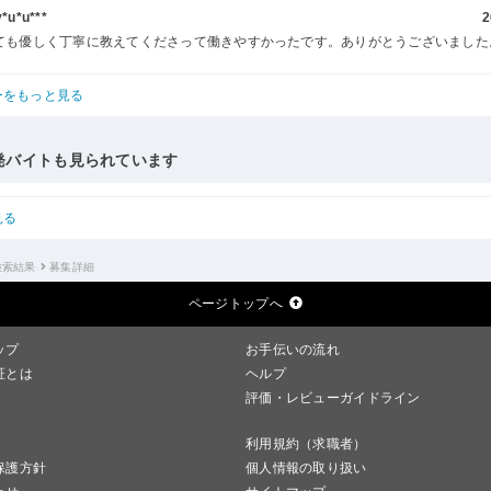
u*u***
2
ても優しく丁寧に教えてくださって働きやすかったです。ありがとうございました
ーをもっと見る
発バイトも見られています
見る
検索結果
募集詳細
ページトップへ
ップ
お手伝いの流れ
証とは
ヘルプ
評価・レビューガイドライン
利用規約（求職者）
保護方針
個人情報の取り扱い