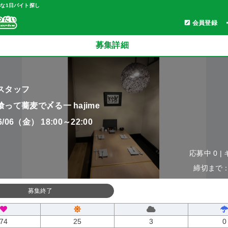
軽な1日バイト探し
会員登録
募集詳細
スタッフ
って蕎麦で〆る一 hajime
06/06（金） 18:00～22:00
応募中 0 |
締切まで：0
募集終了
74
25
3
0