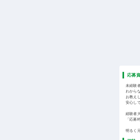
応募
未経験
わから
お教え
安心し
経験者
「応募
明るく