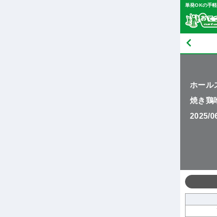
単発OKの手
ホール
焼き鶏喰
2025/