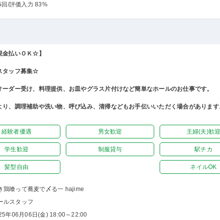
5回
/評価入力 83%
現金払いＯＫ☆】
スタッフ募集☆
オーダー受け、料理提供、お皿やグラス片付けなど簡単なホールのお仕事です。
より、調理補助や洗い物、呼び込み、清掃などもお手伝いいただく場合があります
経験者優遇
男女歓迎
主婦(夫)歓
学生歓迎
制服貸与
駅チカ
髪型自由
ネイルOK
き鶏喰って蕎麦で〆る一 hajime
ールスタッフ
25年06月06日(金) 18:00～22:00