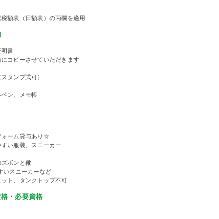
収税額表（日額表）の丙欄を適用
物
証明書
前にコピーさせていただきます
（スタンプ式可）
ルペン、メモ帳
フォーム貸与あり☆
やすい服装、スニーカー
のズボンと靴
やすいスニーカーなど
ェット、タンクトップ不可
資格・必要資格