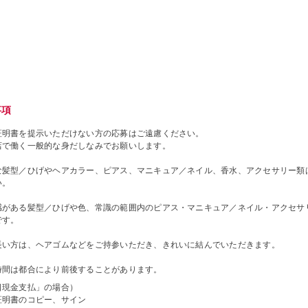
事項
証明書を提示いただけない方の応募はご遠慮ください。
店で働く一般的な身だしなみでお願いします。
な髪型／ひげやヘアカラー、ピアス、マニキュア／ネイル、香水、アクセサリー類
い。
感がある髪型／ひげや色、常識の範囲内のピアス・マニキュア／ネイル・アクセサ
です。
長い方は、ヘアゴムなどをご持参いただき、きれいに結んでいただきます。
時間は都合により前後することがあります。
日現金支払」の場合）
証明書のコピー、サイン