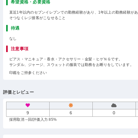
希望資格・必要資格
直近1年以内のセブンイレブンでの勤務経験があり、1年以上の勤務経験が
そつなくレジ接客がこなせること
待遇
なし
注意事項
ピアス・マニキュア・香水・アクセサリー・金髪・ヒゲＮＧです。
サンダル、ジャージ、スウェットの服装では勤務をお断りをしています。
印鑑をご持参ください
評価とレビュー
9
6
0
採用取消 --回
/評価入力 85%