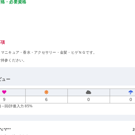
資格・必要資格
事項
・マニキュア・香水・アクセサリー・金髪・ヒゲＮＧです。
ご持参ください。
ビュー
9
6
0
0
--回
/評価入力 85%
c*i***
2