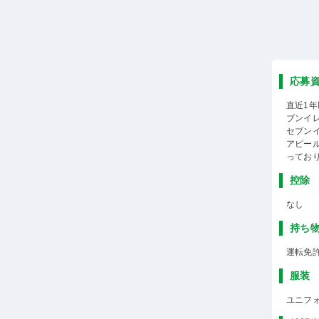
応募
直近1
ブンイ
セブン
アピー
ってお
控除
なし
持ち
運転免
服装
ユニフ