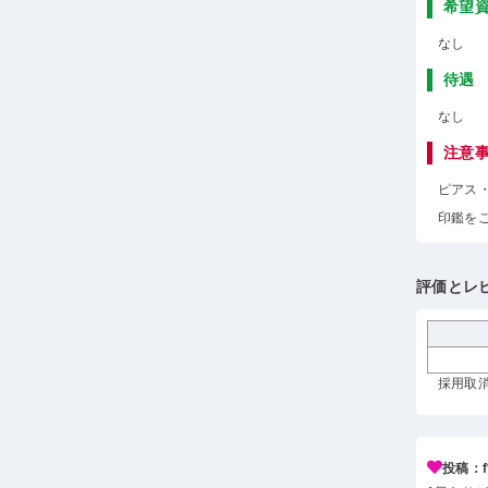
希望
なし
待遇
なし
注意
ピアス
印鑑を
評価とレ
採用取消 
投稿：f*