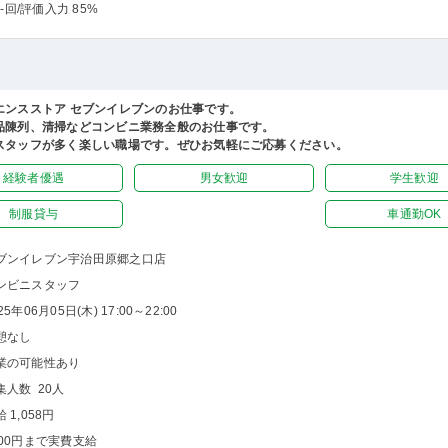
-回
/評価入力 85%
エンスストア セブンイレブンのお仕事です。
品陳列、清掃などコンビニ業務全般のお仕事です。
スタッフが多く楽しい職場です。ぜひお気軽にご応募ください。
経験者優遇
男女歓迎
学生歓迎
制服貸与
車通勤OK
ブンイレブン宇治田原郷之口店
ンビニスタッフ
25年06月05日(木) 17:00～22:00
憩なし
業の可能性あり
集人数 20人
 1,058円
000円まで実費支給