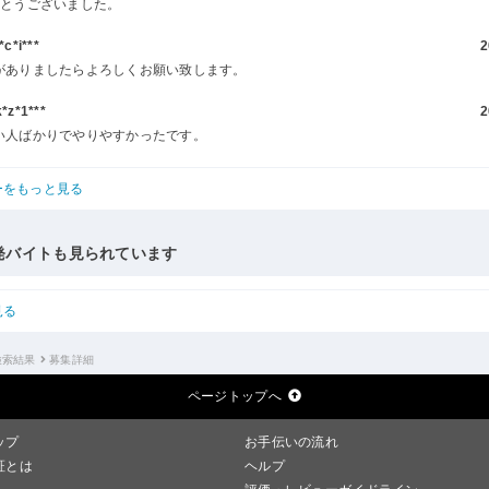
がとうございました。
c*i***
2
がありましたらよろしくお願い致します。
z*1***
2
い人ばかりでやりやすかったです。
ーをもっと見る
発バイトも見られています
見る
検索結果
募集詳細
ページトップへ
ップ
お手伝いの流れ
証とは
ヘルプ