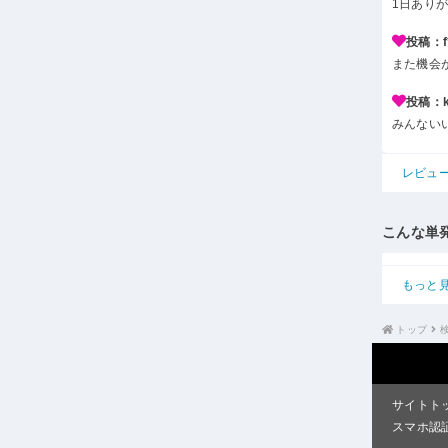
1日あり
投稿：f*
また機会
投稿：k*
みんない
レビュ
こんな単
もっと
トップ
サイトト
スマホ認