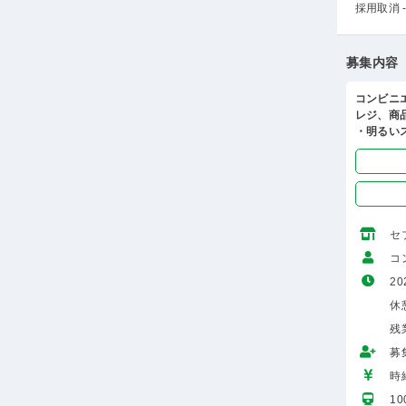
採用取消 -
募集内容
コンビニ
レジ、商
・明るい
セ
コ
20
休
残
募
時給
1