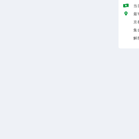
当
最
京
集
解