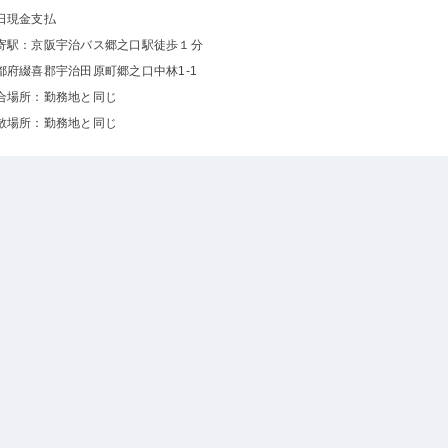
日現金支払
寄駅：京阪宇治バス郷之口駅徒歩１分
都府綴喜郡宇治田原町郷之口中林1-1
合場所：勤務地と同じ
散場所：勤務地と同じ