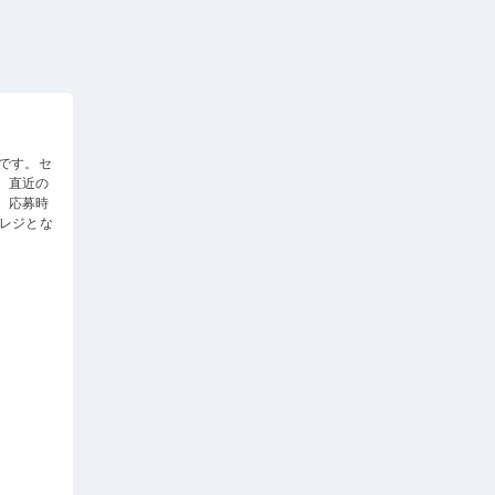
です。セ
。直近の
。応募時
レジとな