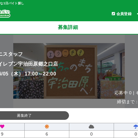
軽な1日バイト探し
会員登録
募集詳細
ニスタッフ
イレブン宇治田原郷之口店
06/05（木） 17:00～22:00
応募中 0 |
締切まで：0
募集終了
9
6
0
0