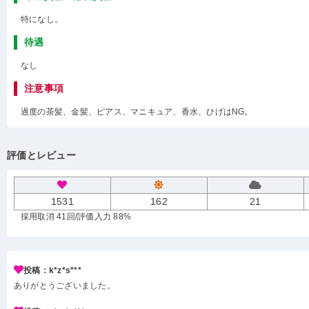
特になし。
待遇
なし
注意事項
過度の茶髪、金髪、ピアス、マニキュア、香水、ひげはNG。
評価とレビュー
1531
162
21
採用取消 41回
/評価入力 88%
投稿：k*z*s***
ありがとうございました。