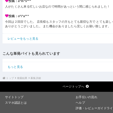
投稿：a*m*s***
人がたくさん来る忙しいお店なので時間があっという間に感じられました！
投稿：o*i*a***
今回は２回目でした。 店長様もスタッフの方もとても親切な方で とても楽し
ありがとうございました。 また機会がありましたら宜しくお願い致します。
レビューをもっと見る
こんな単発バイトも見られています
もっと見る
トップ
検索結果
募集詳細
ページトップへ
サイトトップ
お手伝いの流れ
スマホ認証とは
ヘルプ
評価・レビューガイドライ