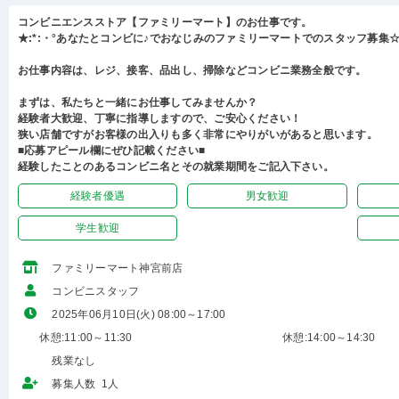
コンビニエンスストア【ファミリーマート】のお仕事です。
★:*:・°あなたとコンビに♪でおなじみのファミリーマートでのスタッフ募集☆:
お仕事内容は、レジ、接客、品出し、掃除などコンビニ業務全般です。
まずは、私たちと一緒にお仕事してみませんか？
経験者大歓迎、丁寧に指導しますので、ご安心ください！
狭い店舗ですがお客様の出入りも多く非常にやりがいがあると思います。
■応募アピール欄にぜひ記載ください■
経験したことのあるコンビニ名とその就業期間をご記入下さい。
経験者優遇
男女歓迎
学生歓迎
ファミリーマート神宮前店
コンビニスタッフ
2025年06月10日(火) 08:00～17:00
休憩:11:00～11:30
休憩:14:00～14:30
残業なし
募集人数 1人