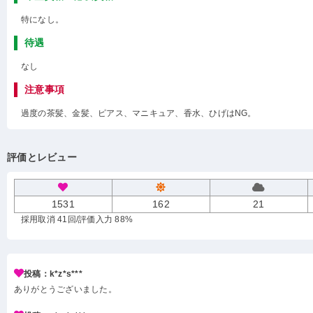
特になし。
待遇
なし
注意事項
過度の茶髪、金髪、ピアス、マニキュア、香水、ひげはNG。
評価とレビュー
1531
162
21
採用取消 41回
/評価入力 88%
投稿：k*z*s***
ありがとうございました。