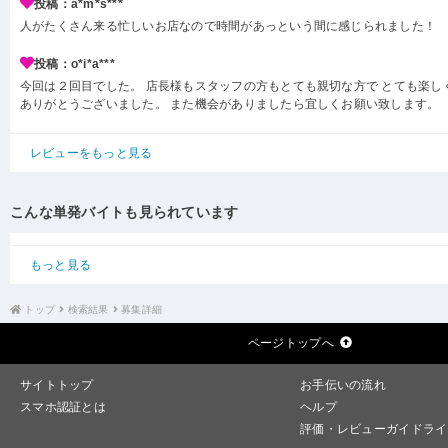
投稿：a*m*s***
人がたくさん来る忙しいお店なので時間があっという間に感じられました！
投稿：o*i*a***
今回は２回目でした。 店長様もスタッフの方もとても親切な方で とても楽し
ありがとうございました。 また機会がありましたら宜しくお願い致します。
レビューをもっと見る
こんな単発バイトも見られています
もっと見る
トップ
検索結果
募集詳細
ページトップへ
サイトトップ
お手伝いの流れ
スマホ認証とは
ヘルプ
評価・レビューガイドライ