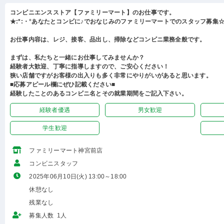
コンビニエンスストア【ファミリーマート】のお仕事です。
★:*:・°あなたとコンビに♪でおなじみのファミリーマートでのスタッフ募集☆:
お仕事内容は、レジ、接客、品出し、掃除などコンビニ業務全般です。
まずは、私たちと一緒にお仕事してみませんか？
経験者大歓迎、丁寧に指導しますので、ご安心ください！
狭い店舗ですがお客様の出入りも多く非常にやりがいがあると思います。
■応募アピール欄にぜひ記載ください■
経験したことのあるコンビニ名とその就業期間をご記入下さい。
経験者優遇
男女歓迎
学生歓迎
ファミリーマート神宮前店
コンビニスタッフ
2025年06月10日(火) 13:00～18:00
休憩なし
残業なし
募集人数 1人