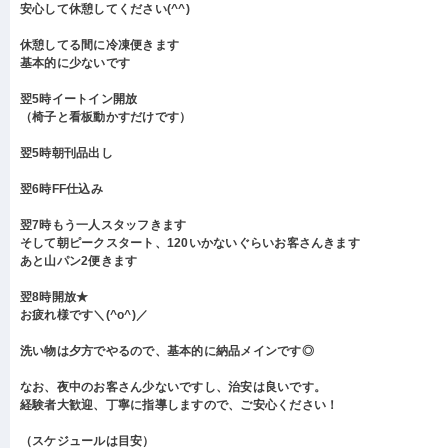
安心して休憩してください(^^)
休憩してる間に冷凍便きます
基本的に少ないです
翌5時イートイン開放
（椅子と看板動かすだけです）
翌5時朝刊品出し
翌6時FF仕込み
翌7時もう一人スタッフきます
そして朝ピークスタート、120いかないぐらいお客さんきます
あと山パン2便きます
翌8時開放★
お疲れ様です＼(^o^)／
洗い物は夕方でやるので、基本的に納品メインです◎
なお、夜中のお客さん少ないですし、治安は良いです。
経験者大歓迎、丁寧に指導しますので、ご安心ください！
（スケジュールは目安）