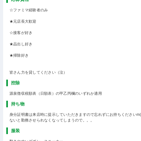
☆ファミマ経験者のみ
★元店長大歓迎
☆接客が好き
★品出し好き
★掃除好き
皆さん力を貸してください（泣）
控除
源泉徴収税額表（日額表）の甲乙丙欄のいずれか適用
持ち物
身分証明書は来店時に提示していただきますので忘れずにお持ちくださいm(_ 
ないと勤務させられなくなってしまうので。。。
服装