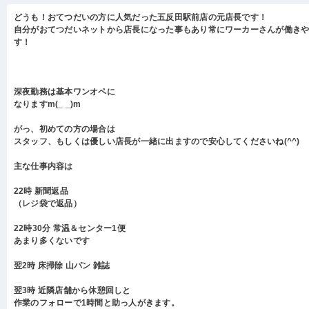
どうも！おてつだいの方に人気だった五反田駅前店の元店長です！
自分がおてつだいネットから店長になった事もあり常にワーカーさんが働き
す！
深夜勤務は基本ワンオペに
なりますm(_ _)m
がっ、初めての方の場合は
スタッフ、もしくは優しい店長が一緒に出ますので安心してくださいね(^^)
主な仕事内容は
22時 新聞返品
（レジ袋で返品）
22時30分 常温＆センター1便
あまり多くないです
翌2時 床掃除 山パン 雑誌
翌3時 近隣店舗から休憩回しと
作業のフォローで1時間と助っ人がきます。