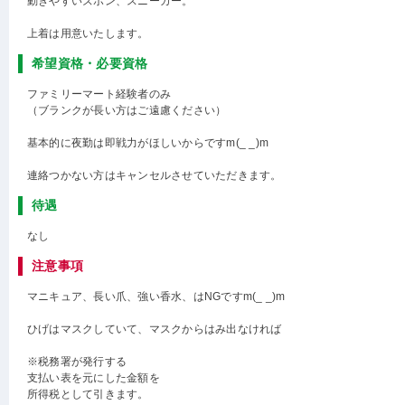
動きやすいズボン、スニーカー。
上着は用意いたします。
希望資格・必要資格
ファミリーマート経験者のみ
（ブランクが長い方はご遠慮ください）
基本的に夜勤は即戦力がほしいからですm(_ _)m
連絡つかない方はキャンセルさせていただきます。
待遇
なし
注意事項
マニキュア、長い爪、強い香水、はNGですm(_ _)m
ひげはマスクしていて、マスクからはみ出なければ
※税務署が発行する
支払い表を元にした金額を
所得税として引きます。