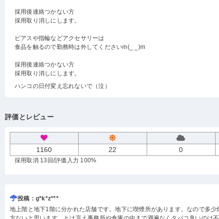
採用後連絡つかない方
採用取り消しにします。
ピアスや指輪などアクセサリーは
食品を触るので勤務時は外してくださいm(_ _)m
採用後連絡つかない方
採用取り消しにします。
ハンコの日付変え忘れないで（泣）
評価とレビュー
1160
22
0
採用取消 13回
/評価入力 100%
投稿：g*k*z***
地上階と地下1階に分かれた店舗です。地下に喫煙所があります。なので多少
方ないと思います。とは言え事務所や倉庫の中まで満遍なくタバコ臭いのは