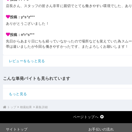
店長さん、スタッフの皆さん非常に親切でとても働きやすい環境でした、あり
投稿：y*s*z***
ありがとうございました！
投稿：n*r*s***
先日からあまり日にちも経っていなかったので場所なども覚えていた為スム
帯は違いましたが今回も働きやすかったです、またよろしくお願いします！
レビューをもっと見る
こんな単発バイトも見られています
もっと見る
トップ
検索結果
募集詳細
ページトップへ
サイトトップ
お手伝いの流れ