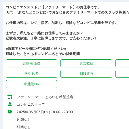
コンビニエンスストア【ファミリーマート】のお仕事です。
★:*:・°あなたとコンビに♪でおなじみのファミリーマートでのスタッフ募集☆:
お仕事内容は、レジ、接客、品出し、掃除などコンビニ業務全般です。
まずは、私たちと一緒にお仕事してみませんか？
経験者大歓迎、丁寧に指導しますので、ご安心ください！
■応募アピール欄にぜひ記載ください■
経験したことのあるコンビニ名とその就業期間
経験者優遇
男女歓迎
学生歓迎
制服貸与
車通勤OK
ファミリーマートまるいし希望丘店
コンビニスタッフ
2025年06月05日(木) 18:00～23:00
休憩なし
残業なし