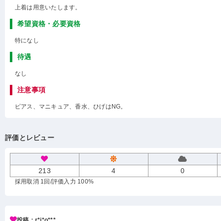
上着は用意いたします。
希望資格・必要資格
特になし
待遇
なし
注意事項
ピアス、マニキュア、香水、ひげはNG。
評価とレビュー
213
4
0
採用取消 1回
/評価入力 100%
投稿：r*i*o***