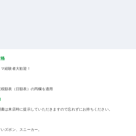
資格
ミマ経験者大歓迎！
収税額表（日額表）の丙欄を適用
物
明書は来店時に提示していただきますので忘れずにお持ちください。
すいズボン、スニーカー。