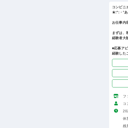
コンビニ
★:*:・
お仕事内
まずは、
経験者大
■応募ア
経験した
フ
コ
20
休
残