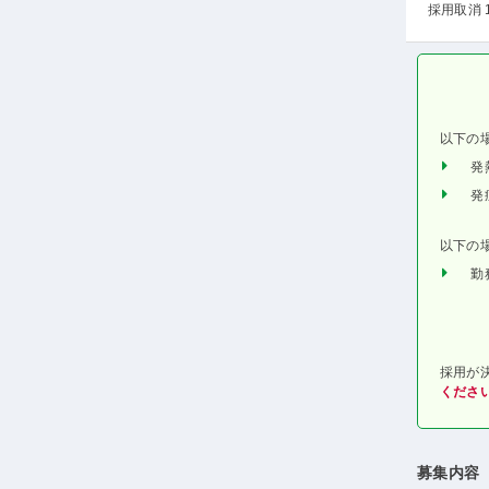
採用取消 
以下の
発
発
以下の
勤
採用が
くださ
募集内容