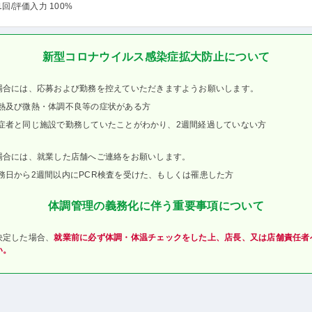
1回
/評価入力 100%
新型コロナウイルス感染症拡大防止について
場合には、応募および勤務を控えていただきますようお願いします。
熱及び微熱・体調不良等の症状がある方
症者と同じ施設で勤務していたことがわかり、2週間経過していない方
場合には、就業した店舗へご連絡をお願いします。
務日から2週間以内にPCR検査を受けた、もしくは罹患した方
体調管理の義務化に伴う重要事項について
決定した場合、
就業前に必ず体調・体温チェックをした上、店長、又は店舗責任者
い。