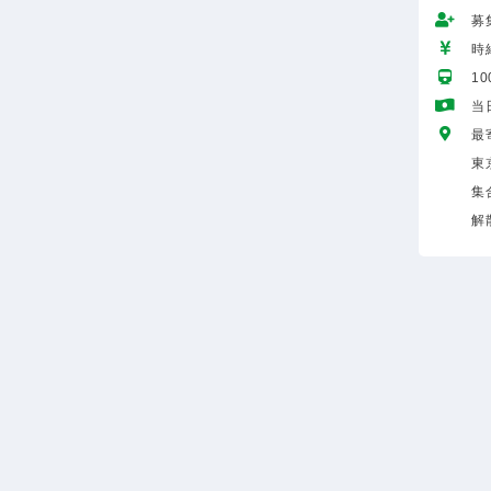
募
時給
1
当
最
東
集
解