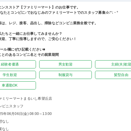
エンスストア【ファミリーマート】のお仕事です。
°あなたとコンビに♪でおなじみのファミリーマートでのスタッフ募集☆:*:・°
容は、レジ、接客、品出し、掃除などコンビニ業務全般です。
私たちと一緒にお仕事してみませんか？
歓迎、丁寧に指導しますので、ご安心ください！
ピール欄にぜひ記載ください■
ことのあるコンビニ名とその就業期間
経験者優遇
男女歓迎
主婦(夫)歓
学生歓迎
制服貸与
髪型自由
車通勤OK
ァミリーマートまるいし希望丘店
ンビニスタッフ
25年06月06日(金) 08:00～13:00
憩なし
業なし