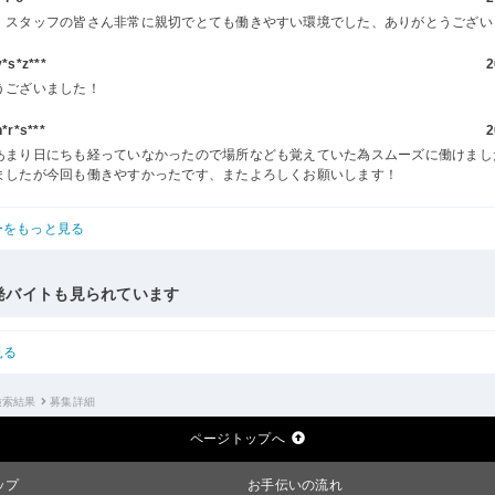
、スタッフの皆さん非常に親切でとても働きやすい環境でした、ありがとうござい
s*z***
2
うございました！
r*s***
2
あまり日にちも経っていなかったので場所なども覚えていた為スムーズに働けまし
ましたが今回も働きやすかったです、またよろしくお願いします！
ーをもっと見る
発バイトも見られています
見る
検索結果
募集詳細
ページトップへ
ップ
お手伝いの流れ