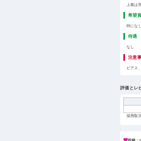
上着は
希望
特にな
待遇
なし
注意
ピアス
評価とレ
採用取消
投稿：r*