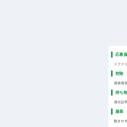
応募
☆ファ
控除
源泉徴
持ち
身分証
服装
動きや