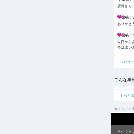
店長さん
投稿：y*
ありがと
投稿：n*
先日から
帯は違い
レビュ
こんな単
もっと
トップ
サイトト