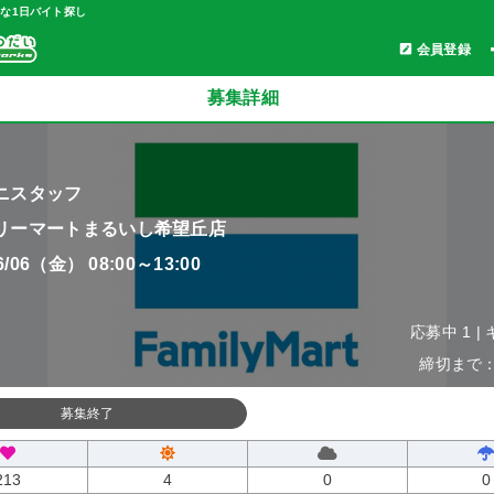
軽な1日バイト探し
会員登録
募集詳細
ニスタッフ
リーマートまるいし希望丘店
06/06（金） 08:00～13:00
応募中 1 |
締切まで：0
募集終了
213
4
0
0