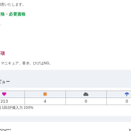
用意いたします。
資格・必要資格
し
事項
、マニキュア、香水、ひげはNG。
ビュー
213
4
0
0
 1回
/評価入力 100%
i*o***
2