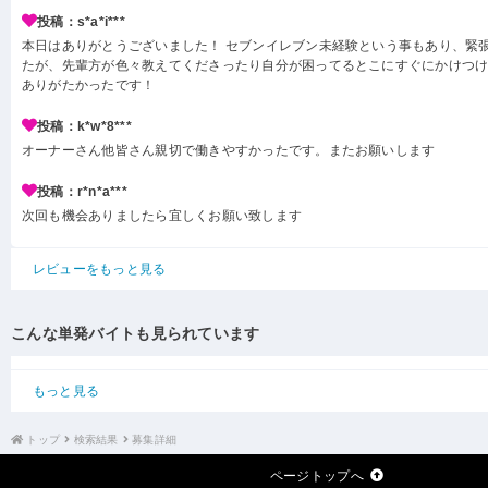
投稿：s*a*i***
本日はありがとうございました！ セブンイレブン未経験という事もあり、緊
たが、先輩方が色々教えてくださったり自分が困ってるとこにすぐにかけつ
ありがたかったです！
投稿：k*w*8***
オーナーさん他皆さん親切で働きやすかったです。またお願いします
投稿：r*n*a***
次回も機会ありましたら宜しくお願い致します
レビューをもっと見る
こんな単発バイトも見られています
もっと見る
トップ
検索結果
募集詳細
ページトップへ