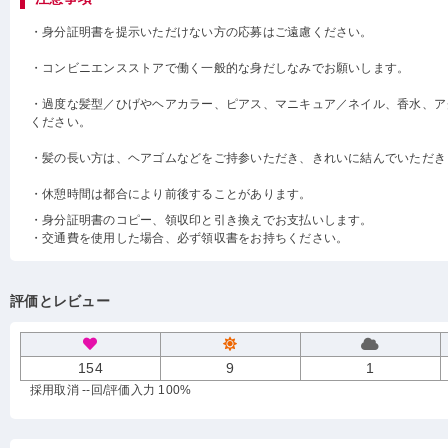
・身分証明書を提示いただけない方の応募はご遠慮ください。
・コンビニエンスストアで働く一般的な身だしなみでお願いします。
・過度な髪型／ひげやヘアカラー、ピアス、マニキュア／ネイル、香水、ア
ください。
・髪の長い方は、ヘアゴムなどをご持参いただき、きれいに結んでいただき
・休憩時間は都合により前後することがあります。
・身分証明書のコピー、領収印と引き換えでお支払いします。
・交通費を使用した場合、必ず領収書をお持ちください。
評価とレビュー
154
9
1
採用取消 --回
/評価入力 100%