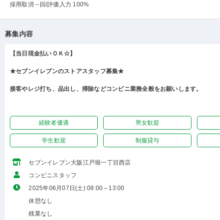
採用取消 --回
/評価入力 100%
募集内容
【当日現金払いＯＫ☆】
★セブンイレブンのストアスタッフ募集★
接客やレジ打ち、品出し、掃除などコンビニ業務全般をお願いします。
経験者優遇
男女歓迎
学生歓迎
制服貸与
セブンイレブン大阪江戸堀一丁目西店
コンビニスタッフ
2025年06月07日(土) 08:00～13:00
休憩なし
残業なし