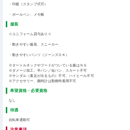
・印鑑（スタンプ式可）
・ボールペン、メモ帳
服装
☆ユニフォーム貸与あり☆
・動きやすい服装、スニーカー
・動きやすいパンツ（ジーンズＯＫ）
※タートルネックやフードがついている服はＮＧ
※ダメージ加工、半パン／短パン、スカート不可
※サンダル（素足が出るもの）不可、ハイヒール不可
※アクセサリー、腕時計は勤務時着用不可
希望資格・必要資格
なし
待遇
自転車通勤可
注意事項